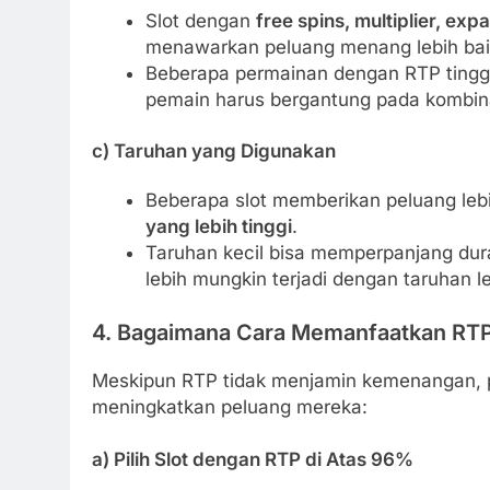
Slot dengan
free spins, multiplier, exp
menawarkan peluang menang lebih bai
Beberapa permainan dengan RTP tinggi 
pemain harus bergantung pada kombina
c)
Taruhan yang Digunakan
Beberapa slot memberikan peluang leb
yang lebih tinggi
.
Taruhan kecil bisa memperpanjang dura
lebih mungkin terjadi dengan taruhan le
4.
Bagaimana Cara Memanfaatkan RTP
Meskipun RTP tidak menjamin kemenangan, p
meningkatkan peluang mereka:
a)
Pilih Slot dengan RTP di Atas 96%