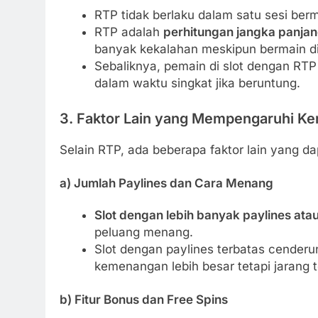
RTP tidak berlaku dalam satu sesi berm
RTP adalah
perhitungan jangka panja
banyak kekalahan meskipun bermain di 
Sebaliknya, pemain di slot dengan RT
dalam waktu singkat jika beruntung.
3.
Faktor Lain yang Mempengaruhi K
Selain RTP, ada beberapa faktor lain yang 
a)
Jumlah Paylines dan Cara Menang
Slot dengan lebih banyak paylines at
peluang menang.
Slot dengan paylines terbatas cenderu
kemenangan lebih besar tetapi jarang te
b)
Fitur Bonus dan Free Spins