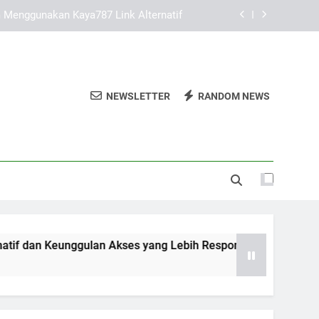
 Menggunakan Kaya787 Link Alternatif
onsif untuk Pengalaman Digital Nyaman
on787 Menggunakan Perangkat Mobile
NEWSLETTER
RANDOM NEWS
 Friendly untuk Akses Lebih Fleksibel
 Menggunakan Kaya787 Link Alternatif
-Zero. Solusi Untuk Masa Depan Yang Berkelanjutan.
onsif untuk Pengalaman Digital Nyaman
on787 Menggunakan Perangkat Mobile
eunggulan Akses yang Lebih Responsif untuk Pengalaman Digi