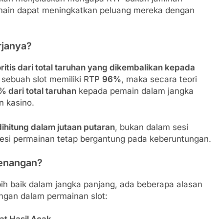
ain dapat meningkatkan peluang mereka dengan
rjanya?
ritis dari total taruhan yang dikembalikan kepada
a sebuah slot memiliki RTP
96%
, maka secara teori
 dari total taruhan
kepada pemain dalam jangka
n kasino.
ihitung dalam jutaan putaran
, bukan dalam sesi
ap sesi permainan tetap bergantung pada keberuntungan.
enangan?
ih baik dalam jangka panjang, ada beberapa alasan
gan dalam permainan slot: