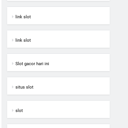
link slot
link slot
Slot gacor hari ini
situs slot
slot