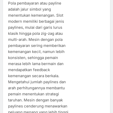
Pola pembayaran atau payline
adalah jalur simbol yang
menentukan kemenangan. Slot
modern memiliki berbagai jenis
paylines, mulai dari garis lurus
klasik hingga pola zig-zag atau
multi-arah. Mesin dengan pola
pembayaran sering memberikan
kemenangan kecil, namun lebih
konsisten, sehingga pemain
merasa lebih lama bermain dan
mendapatkan feedback
kemenangan secara berkala.
Mengetahui jumlah paylines dan
arah perhitungannya membantu
pemain menentukan strategi
taruhan. Mesin dengan banyak
paylines cenderung menawarkan
peluang menang yang lebih tinggi,