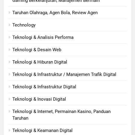
Gaming Berkelanjutan, Manajemen Bermain
Taruhan Olahraga, Agen Bola, Review Agen
Technology
Teknologi & Analisis Performa
Teknologi & Desain Web
Teknologi & Hiburan Digital
Teknologi & Infrastruktur / Manajemen Trafik Digital
Teknologi & Infrastruktur Digital
Teknologi & Inovasi Digital
Teknologi & Internet, Permainan Kasino, Panduan
Taruhan
Teknologi & Keamanan Digital