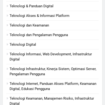
Teknologi & Panduan Digital
Teknologi Akses & Informasi Platform
Teknologi dan Keamanan
Teknologi dan Pengalaman Pengguna
Teknologi Digital
Teknologi Informasi, Web Development, Infrastruktur
Digital
Teknologi Infrastruktur, Kinerja Sistem, Optimasi Server,
Pengalaman Pengguna
Teknologi Internet, Panduan Akses Platform, Keamanan
Digital, Edukasi Pengguna
Teknologi Keamanan, Manajemen Risiko, Infrastruktur
Digital