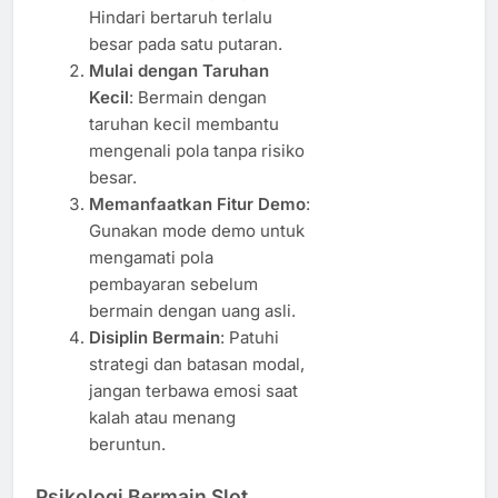
Hindari bertaruh terlalu
besar pada satu putaran.
Mulai dengan Taruhan
Kecil
: Bermain dengan
taruhan kecil membantu
mengenali pola tanpa risiko
besar.
Memanfaatkan Fitur Demo
:
Gunakan mode demo untuk
mengamati pola
pembayaran sebelum
bermain dengan uang asli.
Disiplin Bermain
: Patuhi
strategi dan batasan modal,
jangan terbawa emosi saat
kalah atau menang
beruntun.
Psikologi Bermain Slot