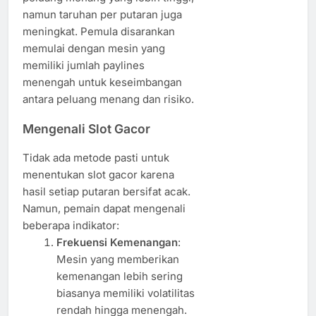
namun taruhan per putaran juga
meningkat. Pemula disarankan
memulai dengan mesin yang
memiliki jumlah paylines
menengah untuk keseimbangan
antara peluang menang dan risiko.
Mengenali Slot Gacor
Tidak ada metode pasti untuk
menentukan slot gacor karena
hasil setiap putaran bersifat acak.
Namun, pemain dapat mengenali
beberapa indikator:
Frekuensi Kemenangan
:
Mesin yang memberikan
kemenangan lebih sering
biasanya memiliki volatilitas
rendah hingga menengah.