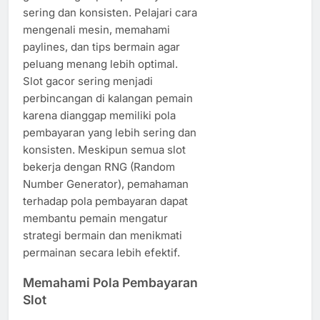
sering dan konsisten. Pelajari cara
mengenali mesin, memahami
paylines, dan tips bermain agar
peluang menang lebih optimal.
Slot gacor sering menjadi
perbincangan di kalangan pemain
karena dianggap memiliki pola
pembayaran yang lebih sering dan
konsisten. Meskipun semua slot
bekerja dengan RNG (Random
Number Generator), pemahaman
terhadap pola pembayaran dapat
membantu pemain mengatur
strategi bermain dan menikmati
permainan secara lebih efektif.
Memahami Pola Pembayaran
Slot