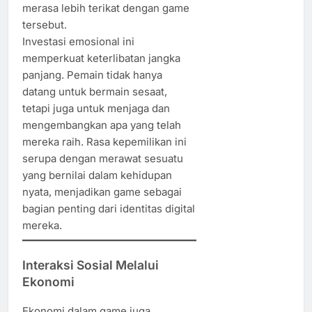
merasa lebih terikat dengan game
tersebut.
Investasi emosional ini
memperkuat keterlibatan jangka
panjang. Pemain tidak hanya
datang untuk bermain sesaat,
tetapi juga untuk menjaga dan
mengembangkan apa yang telah
mereka raih. Rasa kepemilikan ini
serupa dengan merawat sesuatu
yang bernilai dalam kehidupan
nyata, menjadikan game sebagai
bagian penting dari identitas digital
mereka.
Interaksi Sosial Melalui
Ekonomi
Ekonomi dalam game juga