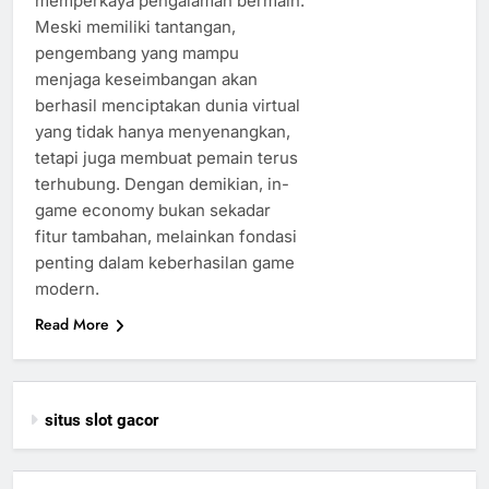
memperkaya pengalaman bermain.
Meski memiliki tantangan,
pengembang yang mampu
menjaga keseimbangan akan
berhasil menciptakan dunia virtual
yang tidak hanya menyenangkan,
tetapi juga membuat pemain terus
terhubung. Dengan demikian, in-
game economy bukan sekadar
fitur tambahan, melainkan fondasi
penting dalam keberhasilan game
modern.
Read More
situs slot gacor