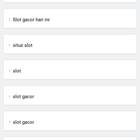
Slot gacor hari ini
situs slot
slot
slot gacor
slot gacor