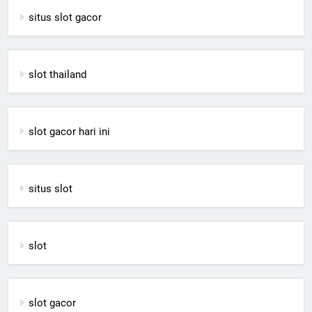
situs slot gacor
slot thailand
slot gacor hari ini
situs slot
slot
slot gacor