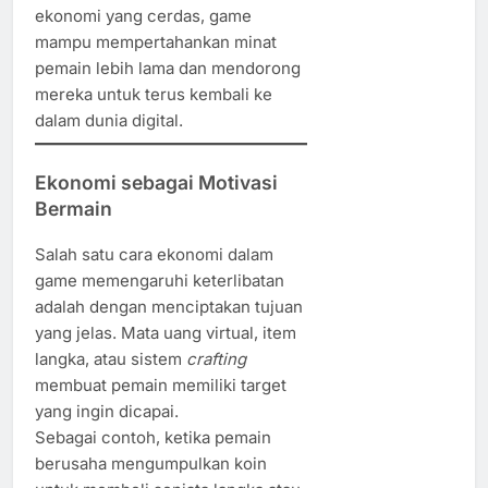
ekonomi yang cerdas, game
mampu mempertahankan minat
pemain lebih lama dan mendorong
mereka untuk terus kembali ke
dalam dunia digital.
Ekonomi sebagai Motivasi
Bermain
Salah satu cara ekonomi dalam
game memengaruhi keterlibatan
adalah dengan menciptakan tujuan
yang jelas. Mata uang virtual, item
langka, atau sistem
crafting
membuat pemain memiliki target
yang ingin dicapai.
Sebagai contoh, ketika pemain
berusaha mengumpulkan koin