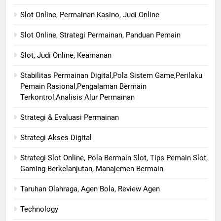
Slot Online, Permainan Kasino, Judi Online
Slot Online, Strategi Permainan, Panduan Pemain
Slot, Judi Online, Keamanan
Stabilitas Permainan Digital,Pola Sistem Game,Perilaku
Pemain Rasional,Pengalaman Bermain
Terkontrol,Analisis Alur Permainan
Strategi & Evaluasi Permainan
Strategi Akses Digital
Strategi Slot Online, Pola Bermain Slot, Tips Pemain Slot,
Gaming Berkelanjutan, Manajemen Bermain
Taruhan Olahraga, Agen Bola, Review Agen
Technology