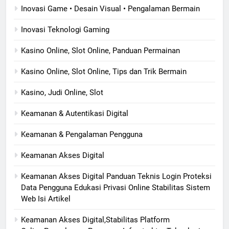
Inovasi Game • Desain Visual • Pengalaman Bermain
Inovasi Teknologi Gaming
Kasino Online, Slot Online, Panduan Permainan
Kasino Online, Slot Online, Tips dan Trik Bermain
Kasino, Judi Online, Slot
Keamanan & Autentikasi Digital
Keamanan & Pengalaman Pengguna
Keamanan Akses Digital
Keamanan Akses Digital Panduan Teknis Login Proteksi
Data Pengguna Edukasi Privasi Online Stabilitas Sistem
Web Isi Artikel
Keamanan Akses Digital,Stabilitas Platform