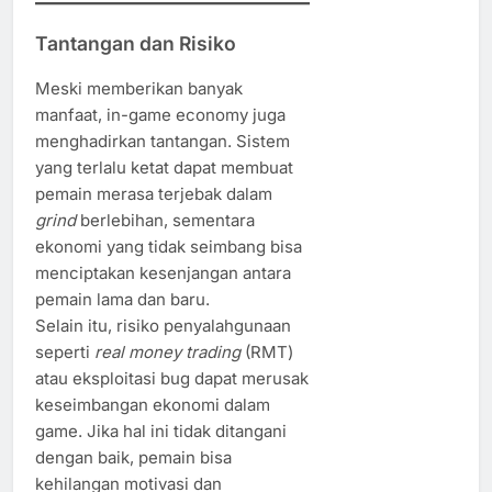
Tantangan dan Risiko
Meski memberikan banyak
manfaat, in-game economy juga
menghadirkan tantangan. Sistem
yang terlalu ketat dapat membuat
pemain merasa terjebak dalam
grind
berlebihan, sementara
ekonomi yang tidak seimbang bisa
menciptakan kesenjangan antara
pemain lama dan baru.
Selain itu, risiko penyalahgunaan
seperti
real money trading
(RMT)
atau eksploitasi bug dapat merusak
keseimbangan ekonomi dalam
game. Jika hal ini tidak ditangani
dengan baik, pemain bisa
kehilangan motivasi dan