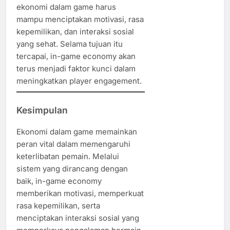
ekonomi dalam game harus
mampu menciptakan motivasi, rasa
kepemilikan, dan interaksi sosial
yang sehat. Selama tujuan itu
tercapai, in-game economy akan
terus menjadi faktor kunci dalam
meningkatkan player engagement.
Kesimpulan
Ekonomi dalam game memainkan
peran vital dalam memengaruhi
keterlibatan pemain. Melalui
sistem yang dirancang dengan
baik, in-game economy
memberikan motivasi, memperkuat
rasa kepemilikan, serta
menciptakan interaksi sosial yang