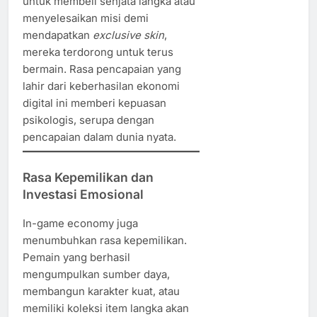
untuk membeli senjata langka atau
menyelesaikan misi demi
mendapatkan
exclusive skin
,
mereka terdorong untuk terus
bermain. Rasa pencapaian yang
lahir dari keberhasilan ekonomi
digital ini memberi kepuasan
psikologis, serupa dengan
pencapaian dalam dunia nyata.
Rasa Kepemilikan dan
Investasi Emosional
In-game economy juga
menumbuhkan rasa kepemilikan.
Pemain yang berhasil
mengumpulkan sumber daya,
membangun karakter kuat, atau
memiliki koleksi item langka akan