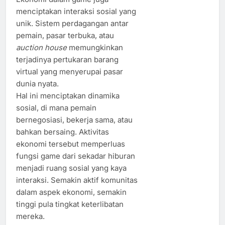
menciptakan interaksi sosial yang
unik. Sistem perdagangan antar
pemain, pasar terbuka, atau
auction house
memungkinkan
terjadinya pertukaran barang
virtual yang menyerupai pasar
dunia nyata.
Hal ini menciptakan dinamika
sosial, di mana pemain
bernegosiasi, bekerja sama, atau
bahkan bersaing. Aktivitas
ekonomi tersebut memperluas
fungsi game dari sekadar hiburan
menjadi ruang sosial yang kaya
interaksi. Semakin aktif komunitas
dalam aspek ekonomi, semakin
tinggi pula tingkat keterlibatan
mereka.