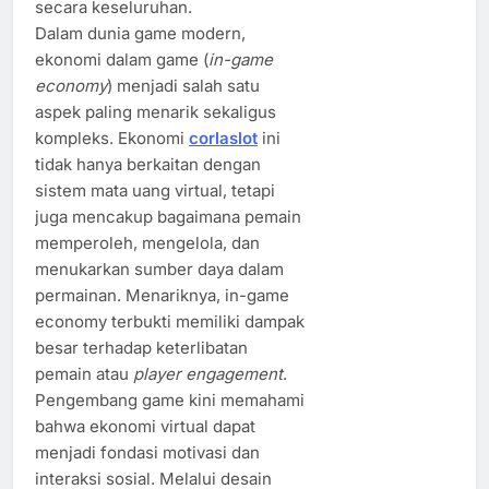
secara keseluruhan.
Dalam dunia game modern,
ekonomi dalam game (
in-game
economy
) menjadi salah satu
aspek paling menarik sekaligus
kompleks. Ekonomi
corlaslot
ini
tidak hanya berkaitan dengan
sistem mata uang virtual, tetapi
juga mencakup bagaimana pemain
memperoleh, mengelola, dan
menukarkan sumber daya dalam
permainan. Menariknya, in-game
economy terbukti memiliki dampak
besar terhadap keterlibatan
pemain atau
player engagement
.
Pengembang game kini memahami
bahwa ekonomi virtual dapat
menjadi fondasi motivasi dan
interaksi sosial. Melalui desain