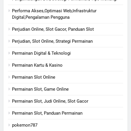
Performa Akses,Optimasi Web,Infrastruktur
Digital,Pengalaman Pengguna
Perjudian Online, Slot Gacor, Panduan Slot
Perjudian, Slot Online, Strategi Permainan
Permainan Digital & Teknologi
Permainan Kartu & Kasino
Permainan Slot Online
Permainan Slot, Game Online
Permainan Slot, Judi Online, Slot Gacor
Permainan Slot, Panduan Permainan
pokemon787