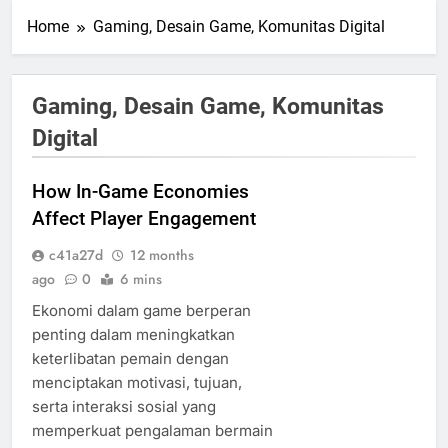
Home
Gaming, Desain Game, Komunitas Digital
Gaming, Desain Game, Komunitas
Digital
How In-Game Economies
Affect Player Engagement
c41a27d
12 months
ago
0
6 mins
Ekonomi dalam game berperan
penting dalam meningkatkan
keterlibatan pemain dengan
menciptakan motivasi, tujuan,
serta interaksi sosial yang
memperkuat pengalaman bermain