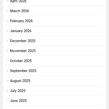
April 2026
March 2026
February 2026
January 2026
December 2025
November 2025
October 2025
September 2025
August 2025
July 2025
June 2025