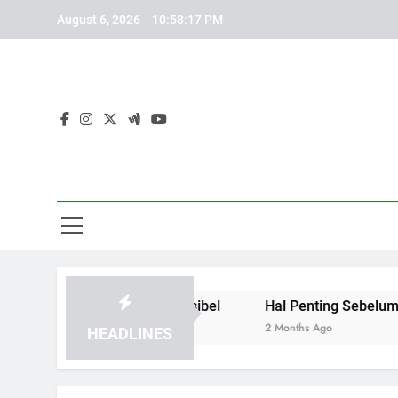
Skip
August 6, 2026
10:58:18 PM
to
content
Ro-
Dukung Ga
tuk Akses Lebih Fleksibel
Hal Penting Sebelum Menggun
2 Months Ago
HEADLINES