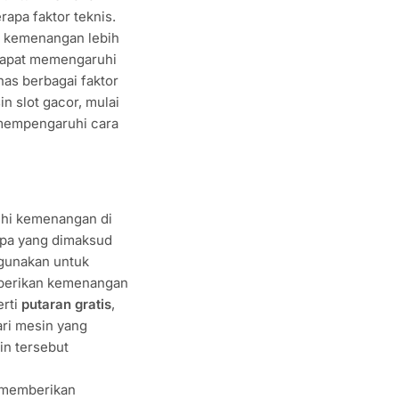
apa faktor teknis.
 kemenangan lebih
g dapat memengaruhi
as berbagai faktor
 slot gacor, mulai
g mempengaruhi cara
hi kemenangan di
 apa yang dimaksud
igunakan untuk
mberikan kemenangan
erti
putaran gratis
,
ri mesin yang
n tersebut
 memberikan