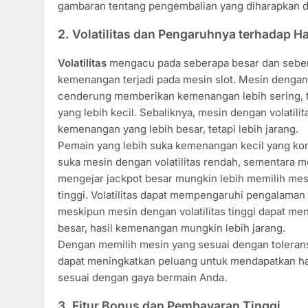
gambaran tentang pengembalian yang diharapkan d
2. Volatilitas dan Pengaruhnya terhadap Has
Volatilitas
mengacu pada seberapa besar dan seber
kemenangan terjadi pada mesin slot. Mesin dengan 
cenderung memberikan kemenangan lebih sering, t
yang lebih kecil. Sebaliknya, mesin dengan volatili
kemenangan yang lebih besar, tetapi lebih jarang.
Pemain yang lebih suka kemenangan kecil yang kon
suka mesin dengan volatilitas rendah, sementara m
mengejar jackpot besar mungkin lebih memilih mesi
tinggi. Volatilitas dapat mempengaruhi pengalaman
meskipun mesin dengan volatilitas tinggi dapat me
besar, hasil kemenangan mungkin lebih jarang.
Dengan memilih mesin yang sesuai dengan tolerans
dapat meningkatkan peluang untuk mendapatkan has
sesuai dengan gaya bermain Anda.
3. Fitur Bonus dan Pembayaran Tinggi