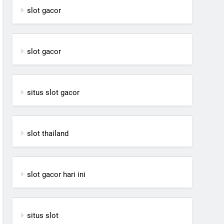
slot gacor
slot gacor
situs slot gacor
slot thailand
slot gacor hari ini
situs slot