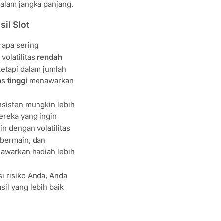
alam jangka panjang.
il Slot
apa sering
volatilitas
rendah
etapi dalam jumlah
tas
tinggi
menawarkan
sisten mungkin lebih
ereka yang ingin
n dengan volatilitas
 bermain, dan
nawarkan hadiah lebih
i risiko Anda, Anda
il yang lebih baik