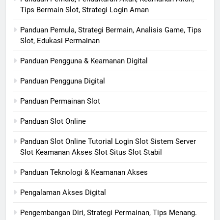
Tips Bermain Slot, Strategi Login Aman
Panduan Pemula, Strategi Bermain, Analisis Game, Tips
Slot, Edukasi Permainan
Panduan Pengguna & Keamanan Digital
Panduan Pengguna Digital
Panduan Permainan Slot
Panduan Slot Online
Panduan Slot Online Tutorial Login Slot Sistem Server
Slot Keamanan Akses Slot Situs Slot Stabil
Panduan Teknologi & Keamanan Akses
Pengalaman Akses Digital
Pengembangan Diri, Strategi Permainan, Tips Menang.