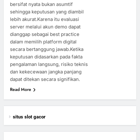
bersifat nyata bukan asumtif
sehingga keputusan yang diambil
lebih akurat.Karena itu evaluasi
server melalui akun demo dapat
dianggap sebagai best practice
dalam memilih platform digital
secara bertanggung jawab.Ketika
keputusan didasarkan pada fakta
pengalaman langsung, risiko teknis
dan kekecewaan jangka panjang
dapat ditekan secara signifikan.
Read More
situs slot gacor