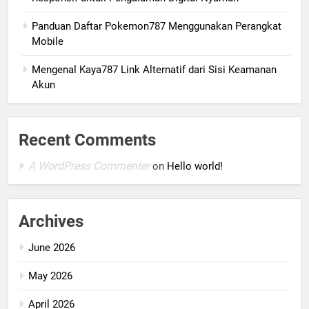
Panduan Daftar Pokemon787 Menggunakan Perangkat
Mobile
Mengenal Kaya787 Link Alternatif dari Sisi Keamanan
Akun
Recent Comments
A WordPress Commenter
on
Hello world!
Archives
June 2026
May 2026
April 2026