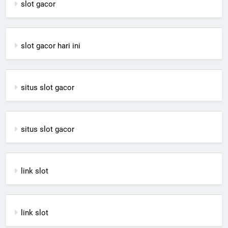
slot gacor
slot gacor hari ini
situs slot gacor
situs slot gacor
link slot
link slot