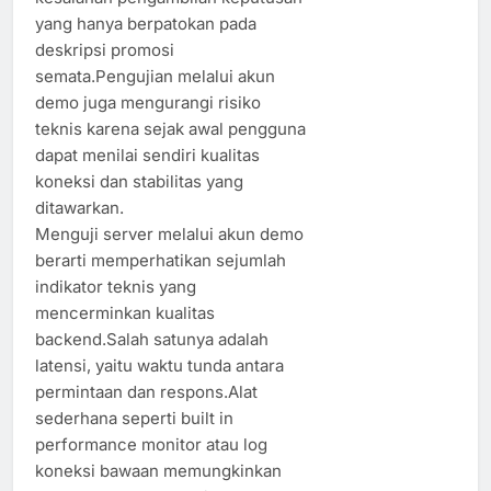
yang hanya berpatokan pada
deskripsi promosi
semata.Pengujian melalui akun
demo juga mengurangi risiko
teknis karena sejak awal pengguna
dapat menilai sendiri kualitas
koneksi dan stabilitas yang
ditawarkan.
Menguji server melalui akun demo
berarti memperhatikan sejumlah
indikator teknis yang
mencerminkan kualitas
backend.Salah satunya adalah
latensi, yaitu waktu tunda antara
permintaan dan respons.Alat
sederhana seperti built in
performance monitor atau log
koneksi bawaan memungkinkan