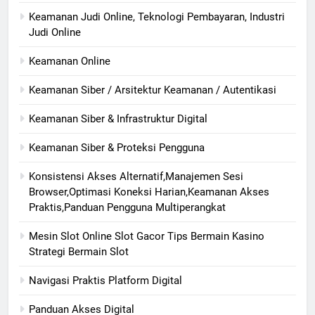
Keamanan Judi Online, Teknologi Pembayaran, Industri
Judi Online
Keamanan Online
Keamanan Siber / Arsitektur Keamanan / Autentikasi
Keamanan Siber & Infrastruktur Digital
Keamanan Siber & Proteksi Pengguna
Konsistensi Akses Alternatif,Manajemen Sesi
Browser,Optimasi Koneksi Harian,Keamanan Akses
Praktis,Panduan Pengguna Multiperangkat
Mesin Slot Online Slot Gacor Tips Bermain Kasino
Strategi Bermain Slot
Navigasi Praktis Platform Digital
Panduan Akses Digital