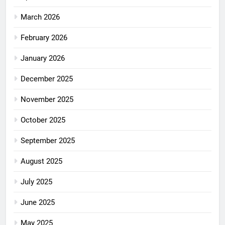
March 2026
February 2026
January 2026
December 2025
November 2025
October 2025
September 2025
August 2025
July 2025
June 2025
May 2025