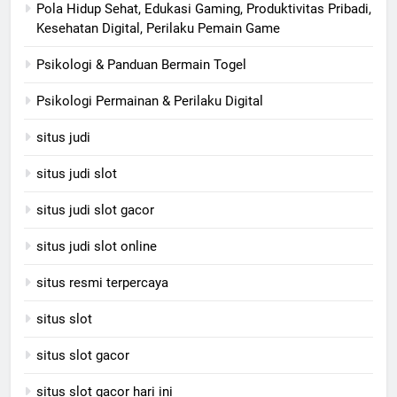
Pola Hidup Sehat, Edukasi Gaming, Produktivitas Pribadi,
Kesehatan Digital, Perilaku Pemain Game
Psikologi & Panduan Bermain Togel
Psikologi Permainan & Perilaku Digital
situs judi
situs judi slot
situs judi slot gacor
situs judi slot online
situs resmi terpercaya
situs slot
situs slot gacor
situs slot gacor hari ini