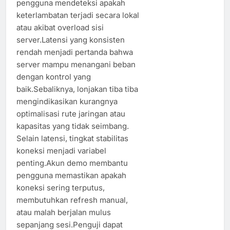
pengguna mendeteksi apakah
keterlambatan terjadi secara lokal
atau akibat overload sisi
server.Latensi yang konsisten
rendah menjadi pertanda bahwa
server mampu menangani beban
dengan kontrol yang
baik.Sebaliknya, lonjakan tiba tiba
mengindikasikan kurangnya
optimalisasi rute jaringan atau
kapasitas yang tidak seimbang.
Selain latensi, tingkat stabilitas
koneksi menjadi variabel
penting.Akun demo membantu
pengguna memastikan apakah
koneksi sering terputus,
membutuhkan refresh manual,
atau malah berjalan mulus
sepanjang sesi.Penguji dapat