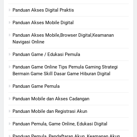
Panduan Akses Digital Praktis
Panduan Akses Mobile Digital
Panduan Akses Mobile,Browser Digital,Keamanan
Navigasi Online
Panduan Game / Edukasi Pemula
Panduan Game Online Tips Pemula Gaming Strategi
Bermain Game Skill Dasar Game Hiburan Digital
Panduan Game Pemula
Panduan Mobile dan Akses Cadangan
Panduan Mobile dan Registrasi Akun
Panduan Pemula, Game Online, Edukasi Digital
Panduan Pemula, Pendaftaran Akun, Keamanan Akun,