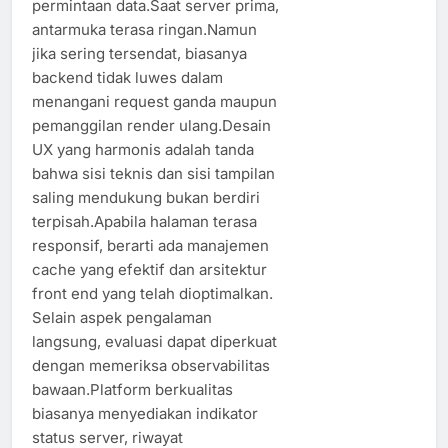
permintaan data.Saat server prima,
antarmuka terasa ringan.Namun
jika sering tersendat, biasanya
backend tidak luwes dalam
menangani request ganda maupun
pemanggilan render ulang.Desain
UX yang harmonis adalah tanda
bahwa sisi teknis dan sisi tampilan
saling mendukung bukan berdiri
terpisah.Apabila halaman terasa
responsif, berarti ada manajemen
cache yang efektif dan arsitektur
front end yang telah dioptimalkan.
Selain aspek pengalaman
langsung, evaluasi dapat diperkuat
dengan memeriksa observabilitas
bawaan.Platform berkualitas
biasanya menyediakan indikator
status server, riwayat