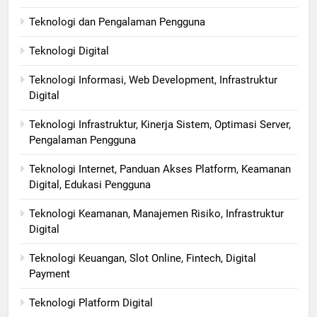
Teknologi dan Pengalaman Pengguna
Teknologi Digital
Teknologi Informasi, Web Development, Infrastruktur
Digital
Teknologi Infrastruktur, Kinerja Sistem, Optimasi Server,
Pengalaman Pengguna
Teknologi Internet, Panduan Akses Platform, Keamanan
Digital, Edukasi Pengguna
Teknologi Keamanan, Manajemen Risiko, Infrastruktur
Digital
Teknologi Keuangan, Slot Online, Fintech, Digital
Payment
Teknologi Platform Digital