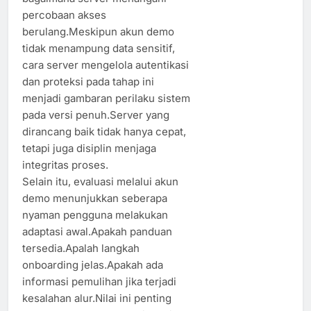
percobaan akses
berulang.Meskipun akun demo
tidak menampung data sensitif,
cara server mengelola autentikasi
dan proteksi pada tahap ini
menjadi gambaran perilaku sistem
pada versi penuh.Server yang
dirancang baik tidak hanya cepat,
tetapi juga disiplin menjaga
integritas proses.
Selain itu, evaluasi melalui akun
demo menunjukkan seberapa
nyaman pengguna melakukan
adaptasi awal.Apakah panduan
tersedia.Apalah langkah
onboarding jelas.Apakah ada
informasi pemulihan jika terjadi
kesalahan alur.Nilai ini penting