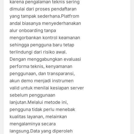
karena pengalaman teknis sering
dimulai dari proses pendaftaran
yang tampak sederhana.Platfrom
andal biasanya menyederhanakan
alur onboarding tanpa
mengorbankan kontrol keamanan
sehingga pengguna baru tetap
terlindungi dari risiko awal.
Dengan menggabungkan evaluasi
performa teknis, kenyamanan
penggunaan, dan transparansi,
akun demo menjadi instrumen
valid untuk menilai kesiapan server
sebelum penggunaan
lanjutan.Melalui metode ini,
pengguna tidak perlu menebak
kualitas layanan, melainkan
mengalaminya secara
langsung.Data yang diperoleh