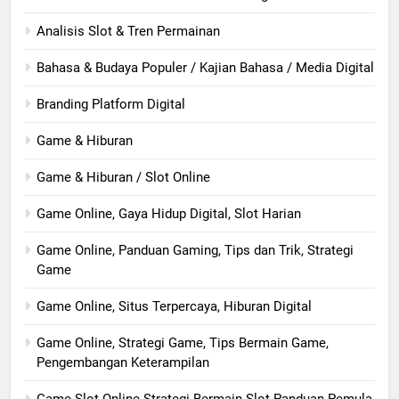
Analisis Slot & Tren Permainan
Bahasa & Budaya Populer / Kajian Bahasa / Media Digital
Branding Platform Digital
Game & Hiburan
Game & Hiburan / Slot Online
Game Online, Gaya Hidup Digital, Slot Harian
Game Online, Panduan Gaming, Tips dan Trik, Strategi
Game
Game Online, Situs Terpercaya, Hiburan Digital
Game Online, Strategi Game, Tips Bermain Game,
Pengembangan Keterampilan