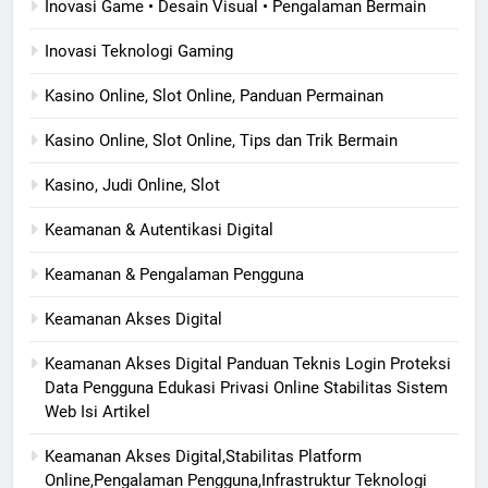
Inovasi Game • Desain Visual • Pengalaman Bermain
Inovasi Teknologi Gaming
Kasino Online, Slot Online, Panduan Permainan
Kasino Online, Slot Online, Tips dan Trik Bermain
Kasino, Judi Online, Slot
Keamanan & Autentikasi Digital
Keamanan & Pengalaman Pengguna
Keamanan Akses Digital
Keamanan Akses Digital Panduan Teknis Login Proteksi
Data Pengguna Edukasi Privasi Online Stabilitas Sistem
Web Isi Artikel
Keamanan Akses Digital,Stabilitas Platform
Online,Pengalaman Pengguna,Infrastruktur Teknologi