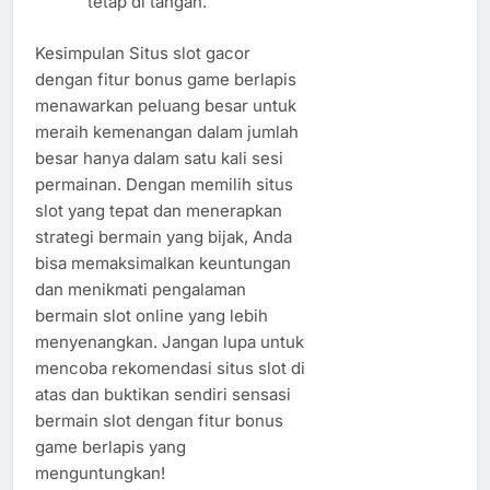
tetap di tangan.
Kesimpulan Situs slot gacor
dengan fitur bonus game berlapis
menawarkan peluang besar untuk
meraih kemenangan dalam jumlah
besar hanya dalam satu kali sesi
permainan. Dengan memilih situs
slot yang tepat dan menerapkan
strategi bermain yang bijak, Anda
bisa memaksimalkan keuntungan
dan menikmati pengalaman
bermain slot online yang lebih
menyenangkan. Jangan lupa untuk
mencoba rekomendasi situs slot di
atas dan buktikan sendiri sensasi
bermain slot dengan fitur bonus
game berlapis yang
menguntungkan!