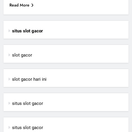
Read More
situs slot gacor
slot gacor
slot gacor hari ini
situs slot gacor
situs slot gacor