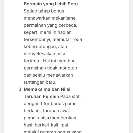
Bermain yang Lebih Seru
Setiap tahap bonus
menawarkan mekanisme
permainan yang berbeda,
seperti memilih hadiah
tersembunyi, memutar roda
keberuntungan, atau
menyelesaikan misi
tertentu. Hal ini membuat
permainan tidak monoton
dan selalu menawarkan
tantangan baru.
Memaksimalkan Nilai
Taruhan Pemain
Pada slot
dengan fitur bonus game
berlapis, taruhan awal
pemain bisa memberikan
hasil berkali-kali lipat
melalui putaran bonus yang