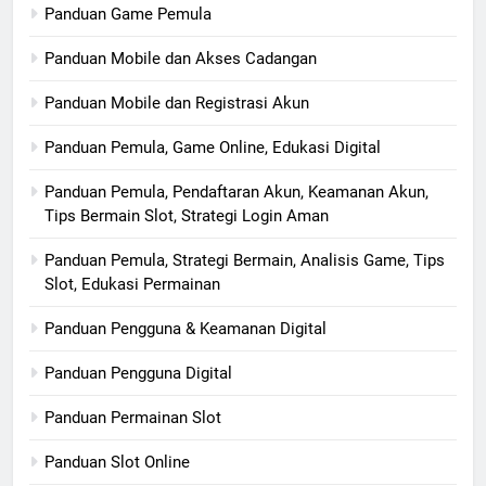
Panduan Game Pemula
Panduan Mobile dan Akses Cadangan
Panduan Mobile dan Registrasi Akun
Panduan Pemula, Game Online, Edukasi Digital
Panduan Pemula, Pendaftaran Akun, Keamanan Akun,
Tips Bermain Slot, Strategi Login Aman
Panduan Pemula, Strategi Bermain, Analisis Game, Tips
Slot, Edukasi Permainan
Panduan Pengguna & Keamanan Digital
Panduan Pengguna Digital
Panduan Permainan Slot
Panduan Slot Online