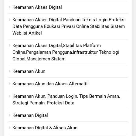
Keamanan Akses Digital
Keamanan Akses Digital Panduan Teknis Login Proteksi
Data Pengguna Edukasi Privasi Online Stabilitas Sistem
Web Isi Artikel
Keamanan Akses Digital,Stabilitas Platform
Online,Pengalaman Pengguna,Infrastruktur Teknologi
Global,Manajemen Sistem
Keamanan Akun
Keamanan Akun dan Akses Alternatif
Keamanan Akun, Panduan Login, Tips Bermain Aman,
Strategi Pemain, Proteksi Data
Keamanan Digital
Keamanan Digital & Akses Akun