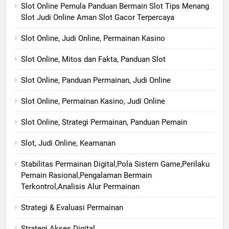
Slot Online Pemula Panduan Bermain Slot Tips Menang
Slot Judi Online Aman Slot Gacor Terpercaya
Slot Online, Judi Online, Permainan Kasino
Slot Online, Mitos dan Fakta, Panduan Slot
Slot Online, Panduan Permainan, Judi Online
Slot Online, Permainan Kasino, Judi Online
Slot Online, Strategi Permainan, Panduan Pemain
Slot, Judi Online, Keamanan
Stabilitas Permainan Digital,Pola Sistem Game,Perilaku
Pemain Rasional,Pengalaman Bermain
Terkontrol,Analisis Alur Permainan
Strategi & Evaluasi Permainan
Strategi Akses Digital