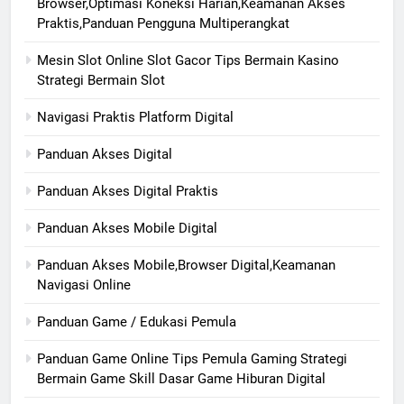
Browser,Optimasi Koneksi Harian,Keamanan Akses
Praktis,Panduan Pengguna Multiperangkat
Mesin Slot Online Slot Gacor Tips Bermain Kasino
Strategi Bermain Slot
Navigasi Praktis Platform Digital
Panduan Akses Digital
Panduan Akses Digital Praktis
Panduan Akses Mobile Digital
Panduan Akses Mobile,Browser Digital,Keamanan
Navigasi Online
Panduan Game / Edukasi Pemula
Panduan Game Online Tips Pemula Gaming Strategi
Bermain Game Skill Dasar Game Hiburan Digital