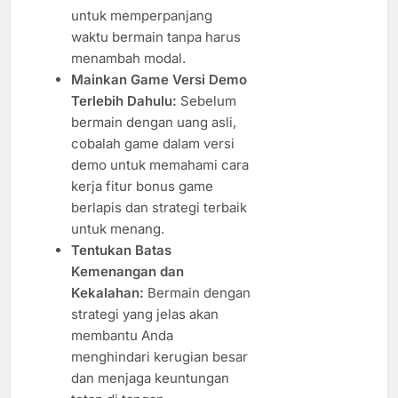
untuk memperpanjang
waktu bermain tanpa harus
menambah modal.
Mainkan Game Versi Demo
Terlebih Dahulu:
Sebelum
bermain dengan uang asli,
cobalah game dalam versi
demo untuk memahami cara
kerja fitur bonus game
berlapis dan strategi terbaik
untuk menang.
Tentukan Batas
Kemenangan dan
Kekalahan:
Bermain dengan
strategi yang jelas akan
membantu Anda
menghindari kerugian besar
dan menjaga keuntungan