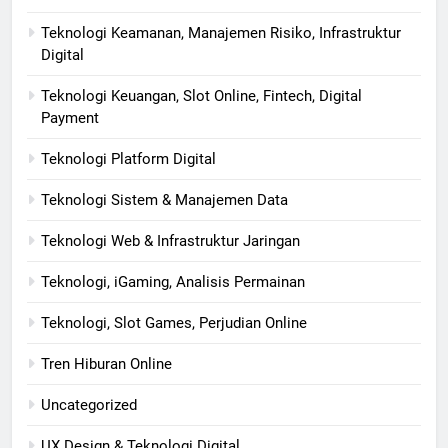
Teknologi Keamanan, Manajemen Risiko, Infrastruktur
Digital
Teknologi Keuangan, Slot Online, Fintech, Digital
Payment
Teknologi Platform Digital
Teknologi Sistem & Manajemen Data
Teknologi Web & Infrastruktur Jaringan
Teknologi, iGaming, Analisis Permainan
Teknologi, Slot Games, Perjudian Online
Tren Hiburan Online
Uncategorized
UX Design & Teknologi Digital