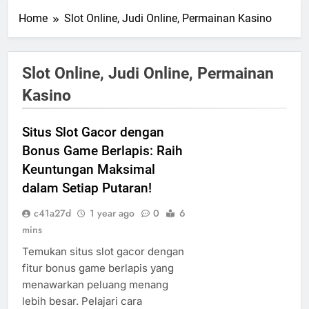
Home
Slot Online, Judi Online, Permainan Kasino
Slot Online, Judi Online, Permainan
Kasino
Situs Slot Gacor dengan
Bonus Game Berlapis: Raih
Keuntungan Maksimal
dalam Setiap Putaran!
c41a27d
1 year ago
0
6
mins
Temukan situs slot gacor dengan
fitur bonus game berlapis yang
menawarkan peluang menang
lebih besar. Pelajari cara