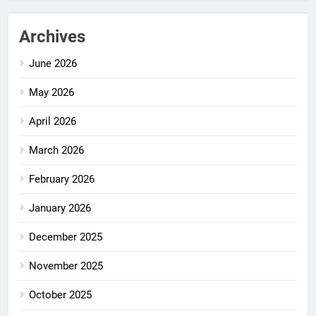
Archives
June 2026
May 2026
April 2026
March 2026
February 2026
January 2026
December 2025
November 2025
October 2025