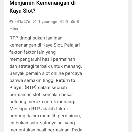
Menjamin Kemenangan di
Kaya Slot?
c41a27d
1 year ago
0
8
mins
RTP tinggi bukan jaminan
kemenangan di Kaya Slot. Pelajari
faktor-faktor lain yang
mempengaruhi hasil permainan
dan strategi terbaik untuk menang.
Banyak pemain slot online percaya
bahwa semakin tinggi
Return to
Player (RTP)
dalam sebuah
permainan slot, semakin besar
peluang mereka untuk menang.
Meskipun RTP adalah faktor
penting dalam memilih permainan,
ini bukan satu-satunya hal yang
menentukan hasil permainan. Pada