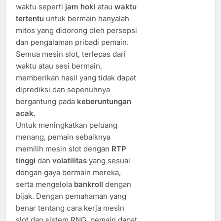
waktu seperti
jam hoki
atau
waktu
tertentu
untuk bermain hanyalah
mitos yang didorong oleh persepsi
dan pengalaman pribadi pemain.
Semua mesin slot, terlepas dari
waktu atau sesi bermain,
memberikan hasil yang tidak dapat
diprediksi dan sepenuhnya
bergantung pada
keberuntungan
acak
.
Untuk meningkatkan peluang
menang, pemain sebaiknya
memilih mesin slot dengan
RTP
tinggi
dan
volatilitas
yang sesuai
dengan gaya bermain mereka,
serta mengelola
bankroll
dengan
bijak. Dengan pemahaman yang
benar tentang cara kerja mesin
slot dan sistem RNG, pemain dapat