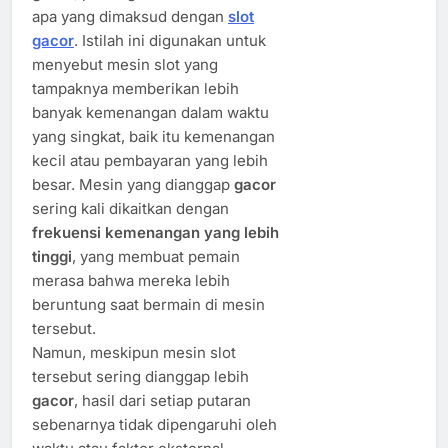
apa yang dimaksud dengan
slot
gacor
. Istilah ini digunakan untuk
menyebut mesin slot yang
tampaknya memberikan lebih
banyak kemenangan dalam waktu
yang singkat, baik itu kemenangan
kecil atau pembayaran yang lebih
besar. Mesin yang dianggap
gacor
sering kali dikaitkan dengan
frekuensi kemenangan yang lebih
tinggi
, yang membuat pemain
merasa bahwa mereka lebih
beruntung saat bermain di mesin
tersebut.
Namun, meskipun mesin slot
tersebut sering dianggap lebih
gacor
, hasil dari setiap putaran
sebenarnya tidak dipengaruhi oleh