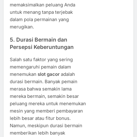
memaksimalkan peluang Anda
untuk menang tanpa terjebak
dalam pola permainan yang
merugikan.
5. Durasi Bermain dan
Persepsi Keberuntungan
Salah satu faktor yang sering
memengaruhi pemain dalam
menemukan
slot gacor
adalah
durasi bermain. Banyak pemain
merasa bahwa semakin lama
mereka bermain, semakin besar
peluang mereka untuk menemukan
mesin yang memberi pembayaran
lebih besar atau fitur bonus.
Namun, meskipun durasi bermain
memberikan lebih banyak