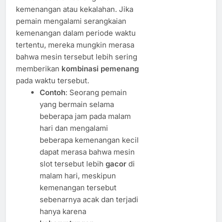
kemenangan atau kekalahan. Jika
pemain mengalami serangkaian
kemenangan dalam periode waktu
tertentu, mereka mungkin merasa
bahwa mesin tersebut lebih sering
memberikan
kombinasi pemenang
pada waktu tersebut.
Contoh
: Seorang pemain
yang bermain selama
beberapa jam pada malam
hari dan mengalami
beberapa kemenangan kecil
dapat merasa bahwa mesin
slot tersebut lebih
gacor
di
malam hari, meskipun
kemenangan tersebut
sebenarnya acak dan terjadi
hanya karena