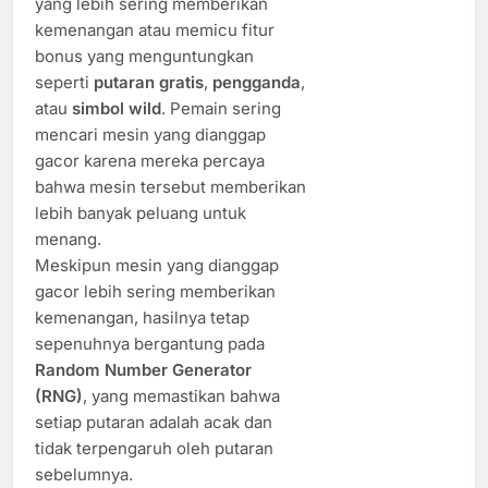
yang lebih sering memberikan
kemenangan atau memicu fitur
bonus yang menguntungkan
seperti
putaran gratis
,
pengganda
,
atau
simbol wild
. Pemain sering
mencari mesin yang dianggap
gacor karena mereka percaya
bahwa mesin tersebut memberikan
lebih banyak peluang untuk
menang.
Meskipun mesin yang dianggap
gacor lebih sering memberikan
kemenangan, hasilnya tetap
sepenuhnya bergantung pada
Random Number Generator
(RNG)
, yang memastikan bahwa
setiap putaran adalah acak dan
tidak terpengaruh oleh putaran
sebelumnya.