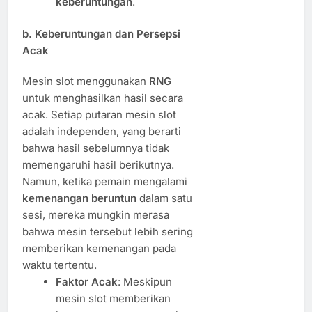
keberuntungan
.
b.
Keberuntungan dan Persepsi
Acak
Mesin slot menggunakan
RNG
untuk menghasilkan hasil secara
acak. Setiap putaran mesin slot
adalah independen, yang berarti
bahwa hasil sebelumnya tidak
memengaruhi hasil berikutnya.
Namun, ketika pemain mengalami
kemenangan beruntun
dalam satu
sesi, mereka mungkin merasa
bahwa mesin tersebut lebih sering
memberikan kemenangan pada
waktu tertentu.
Faktor Acak
: Meskipun
mesin slot memberikan