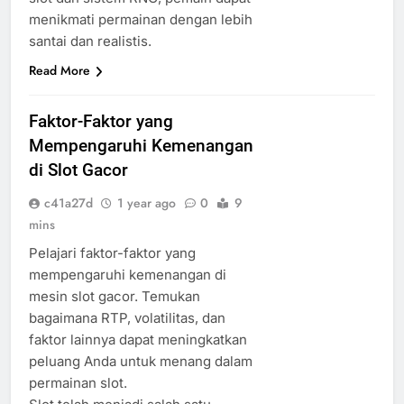
menikmati permainan dengan lebih
santai dan realistis.
Read More
Faktor-Faktor yang
Mempengaruhi Kemenangan
di Slot Gacor
c41a27d
1 year ago
0
9
mins
Pelajari faktor-faktor yang
mempengaruhi kemenangan di
mesin slot gacor. Temukan
bagaimana RTP, volatilitas, dan
faktor lainnya dapat meningkatkan
peluang Anda untuk menang dalam
permainan slot.