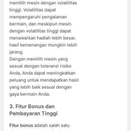
memilih mesin dengan volatilitas
tinggi. Volatilitas dapat
mempengaruhi pengalaman
bermain, dan meskipun mesin
dengan volatilitas tinggi dapat
menawarkan hadiah lebih besar,
hasil kemenangan mungkin lebih
jarang.
Dengan memilih mesin yang
sesuai dengan toleransi risiko
Anda, Anda dapat meningkatkan
peluang untuk mendapatkan hasil
yang lebih baik sesuai dengan
gaya bermain Anda.
3. Fitur Bonus dan
Pembayaran Tinggi
Fitur bonus
adalah salah satu