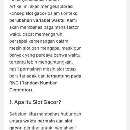
Artikel ini akan mengeksplorasi
konsep
slot gacor
dalam konteks
perubahan variabel waktu
. Kami
akan membahas bagaimana faktor
waktu dapat memengaruhi
persepsi kemenangan dalam
mesin slot dan mengapa, meskipun
banyak yang percaya bahwa waktu
tertentu lebih menguntungkan,
hasil permainan mesin slot tetap
bersifat
acak
dan
tergantung pada
RNG (Random Number
Generator)
.
1. Apa Itu Slot Gacor?
Sebelum kita membahas hubungan
antara
waktu bermain
dan
slot
gacor
, penting untuk memahami