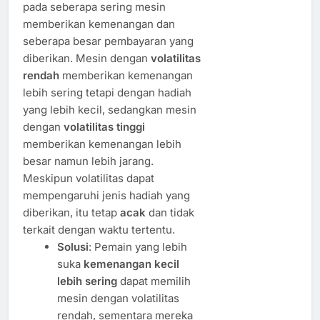
pada seberapa sering mesin
memberikan kemenangan dan
seberapa besar pembayaran yang
diberikan. Mesin dengan
volatilitas
rendah
memberikan kemenangan
lebih sering tetapi dengan hadiah
yang lebih kecil, sedangkan mesin
dengan
volatilitas tinggi
memberikan kemenangan lebih
besar namun lebih jarang.
Meskipun volatilitas dapat
mempengaruhi jenis hadiah yang
diberikan, itu tetap
acak
dan tidak
terkait dengan waktu tertentu.
Solusi
: Pemain yang lebih
suka
kemenangan kecil
lebih sering
dapat memilih
mesin dengan volatilitas
rendah, sementara mereka