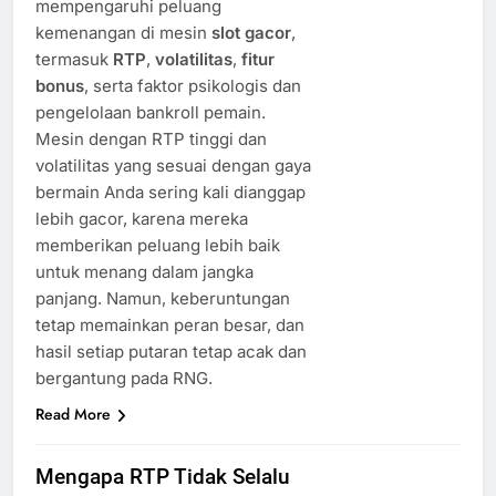
mempengaruhi peluang
kemenangan di mesin
slot gacor
,
termasuk
RTP
,
volatilitas
,
fitur
bonus
, serta faktor psikologis dan
pengelolaan bankroll pemain.
Mesin dengan RTP tinggi dan
volatilitas yang sesuai dengan gaya
bermain Anda sering kali dianggap
lebih gacor, karena mereka
memberikan peluang lebih baik
untuk menang dalam jangka
panjang. Namun, keberuntungan
tetap memainkan peran besar, dan
hasil setiap putaran tetap acak dan
bergantung pada RNG.
Read More
Mengapa RTP Tidak Selalu