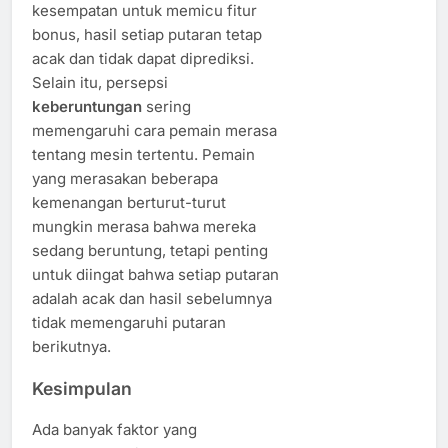
kesempatan untuk memicu fitur
bonus, hasil setiap putaran tetap
acak dan tidak dapat diprediksi.
Selain itu, persepsi
keberuntungan
sering
memengaruhi cara pemain merasa
tentang mesin tertentu. Pemain
yang merasakan beberapa
kemenangan berturut-turut
mungkin merasa bahwa mereka
sedang beruntung, tetapi penting
untuk diingat bahwa setiap putaran
adalah acak dan hasil sebelumnya
tidak memengaruhi putaran
berikutnya.
Kesimpulan
Ada banyak faktor yang