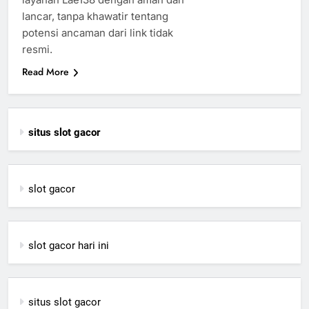
lancar, tanpa khawatir tentang
potensi ancaman dari link tidak
resmi.
Read More
situs slot gacor
slot gacor
slot gacor hari ini
situs slot gacor