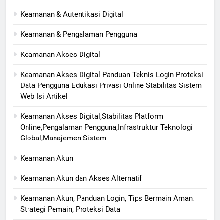
Keamanan & Autentikasi Digital
Keamanan & Pengalaman Pengguna
Keamanan Akses Digital
Keamanan Akses Digital Panduan Teknis Login Proteksi
Data Pengguna Edukasi Privasi Online Stabilitas Sistem
Web Isi Artikel
Keamanan Akses Digital,Stabilitas Platform
Online,Pengalaman Pengguna,Infrastruktur Teknologi
Global,Manajemen Sistem
Keamanan Akun
Keamanan Akun dan Akses Alternatif
Keamanan Akun, Panduan Login, Tips Bermain Aman,
Strategi Pemain, Proteksi Data