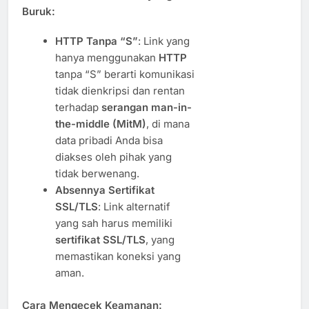
Buruk:
HTTP Tanpa “S”
: Link yang
hanya menggunakan
HTTP
tanpa “S” berarti komunikasi
tidak dienkripsi dan rentan
terhadap
serangan man-in-
the-middle (MitM)
, di mana
data pribadi Anda bisa
diakses oleh pihak yang
tidak berwenang.
Absennya Sertifikat
SSL/TLS
: Link alternatif
yang sah harus memiliki
sertifikat SSL/TLS
, yang
memastikan koneksi yang
aman.
Cara Mengecek Keamanan: