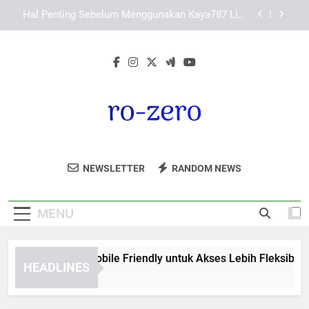
Skip
Edwinslot Alternatif dan Keunggulan Akses yang
to
Lebih Responsif untuk Pengalaman Digital
Nyaman
content
Panduan Daftar Pokemon787 Menggunakan
Perangkat Mobile
Lebah4D Login Mobile Friendly untuk Akses Lebih
Fleksibel
Hal Penting Sebelum Menggunakan Kaya787 Link
Alternatif
Edwinslot Alternatif dan Keunggulan Akses yang
Lebih Responsif untuk Pengalaman Digital
Ro-Zero
Nyaman
Dukung Gaya Hidup Ramah Lingkungan
Panduan Daftar Pokemon787 Menggunakan
NEWSLETTER
RANDOM NEWS
Perangkat Mobile
Dengan Produk Zero Waste Dari Ro-Zero.
Solusi Untuk Masa Depan Yang
MENU
Berkelanjutan.
bah4D Login Mobile Friendly untuk Akses Lebih Fleksibel
HEADLINES
Months Ago