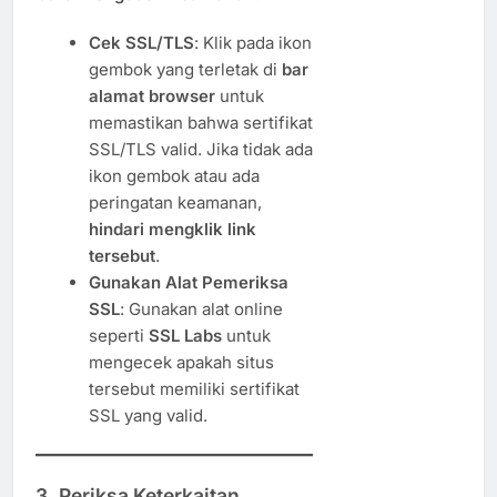
Cek SSL/TLS
: Klik pada ikon
gembok yang terletak di
bar
alamat browser
untuk
memastikan bahwa sertifikat
SSL/TLS valid. Jika tidak ada
ikon gembok atau ada
peringatan keamanan,
hindari mengklik link
tersebut
.
Gunakan Alat Pemeriksa
SSL
: Gunakan alat online
seperti
SSL Labs
untuk
mengecek apakah situs
tersebut memiliki sertifikat
SSL yang valid.
3.
Periksa Keterkaitan