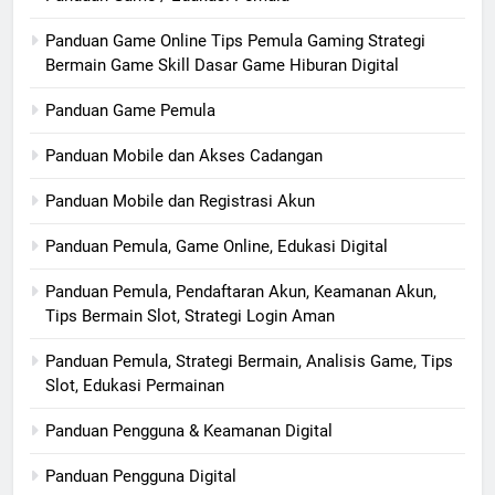
Panduan Game Online Tips Pemula Gaming Strategi
Bermain Game Skill Dasar Game Hiburan Digital
Panduan Game Pemula
Panduan Mobile dan Akses Cadangan
Panduan Mobile dan Registrasi Akun
Panduan Pemula, Game Online, Edukasi Digital
Panduan Pemula, Pendaftaran Akun, Keamanan Akun,
Tips Bermain Slot, Strategi Login Aman
Panduan Pemula, Strategi Bermain, Analisis Game, Tips
Slot, Edukasi Permainan
Panduan Pengguna & Keamanan Digital
Panduan Pengguna Digital