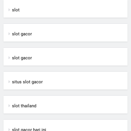
slot
slot gacor
slot gacor
situs slot gacor
slot thailand
slot gacor hari ini