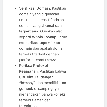
Verifikasi Domain
: Pastikan
domain yang digunakan
untuk link alternatif adalah
domain yang
dikenal dan
terpercaya
. Gunakan alat
seperti
Whois Lookup
untuk
memeriksa
kepemilikan
domain
dan apakah domain
tersebut terkait dengan
platform resmi Lae138.
Periksa Protokol
Keamanan
: Pastikan bahwa
URL dimulai dengan
“https://”
dan memiliki
ikon
gembok
di sampingnya. Ini
menandakan bahwa koneksi
tersebut aman dan
terenkripsi.