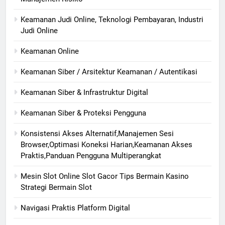
Keamanan Judi Online, Teknologi Pembayaran, Industri
Judi Online
Keamanan Online
Keamanan Siber / Arsitektur Keamanan / Autentikasi
Keamanan Siber & Infrastruktur Digital
Keamanan Siber & Proteksi Pengguna
Konsistensi Akses Alternatif,Manajemen Sesi
Browser,Optimasi Koneksi Harian,Keamanan Akses
Praktis,Panduan Pengguna Multiperangkat
Mesin Slot Online Slot Gacor Tips Bermain Kasino
Strategi Bermain Slot
Navigasi Praktis Platform Digital