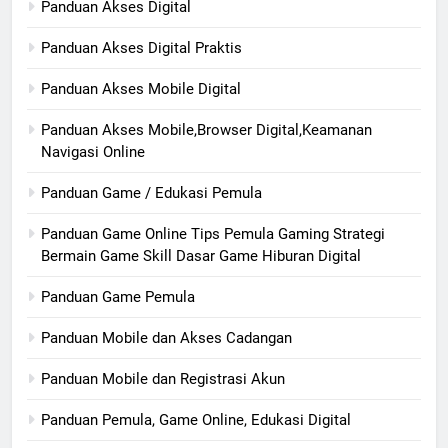
Panduan Akses Digital
Panduan Akses Digital Praktis
Panduan Akses Mobile Digital
Panduan Akses Mobile,Browser Digital,Keamanan
Navigasi Online
Panduan Game / Edukasi Pemula
Panduan Game Online Tips Pemula Gaming Strategi
Bermain Game Skill Dasar Game Hiburan Digital
Panduan Game Pemula
Panduan Mobile dan Akses Cadangan
Panduan Mobile dan Registrasi Akun
Panduan Pemula, Game Online, Edukasi Digital