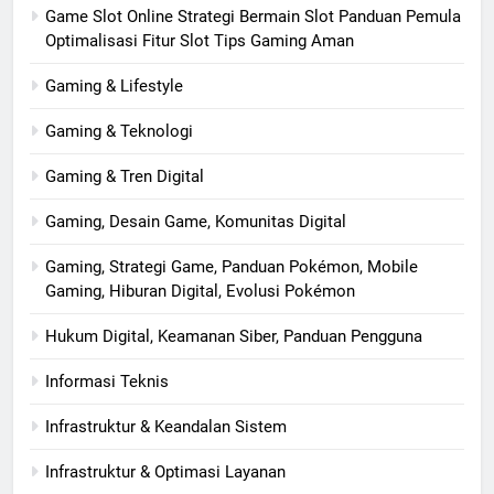
Game Slot Online Strategi Bermain Slot Panduan Pemula
Optimalisasi Fitur Slot Tips Gaming Aman
Gaming & Lifestyle
Gaming & Teknologi
Gaming & Tren Digital
Gaming, Desain Game, Komunitas Digital
Gaming, Strategi Game, Panduan Pokémon, Mobile
Gaming, Hiburan Digital, Evolusi Pokémon
Hukum Digital, Keamanan Siber, Panduan Pengguna
Informasi Teknis
Infrastruktur & Keandalan Sistem
Infrastruktur & Optimasi Layanan