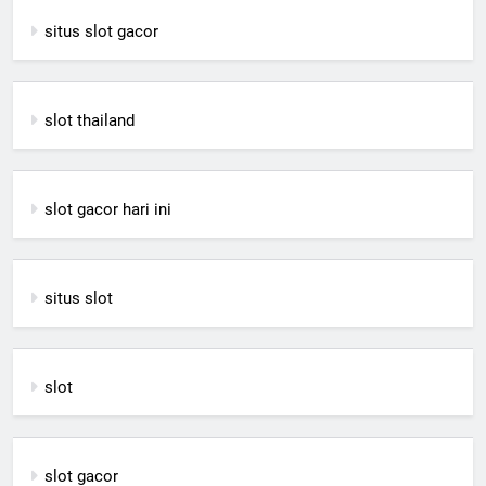
situs slot gacor
slot thailand
slot gacor hari ini
situs slot
slot
slot gacor