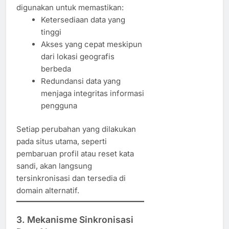
digunakan untuk memastikan:
Ketersediaan data yang
tinggi
Akses yang cepat meskipun
dari lokasi geografis
berbeda
Redundansi data yang
menjaga integritas informasi
pengguna
Setiap perubahan yang dilakukan
pada situs utama, seperti
pembaruan profil atau reset kata
sandi, akan langsung
tersinkronisasi dan tersedia di
domain alternatif.
3. Mekanisme Sinkronisasi