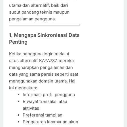
utama dan alternatif, baik dari
sudut pandang teknis maupun
pengalaman pengguna.
1. Mengapa Sinkronisasi Data
Penting
Ketika pengguna login melalui
situs alternatif KAYA787, mereka
mengharapkan pengalaman dan
data yang sama persis seperti saat
menggunakan domain utama. Hal
ini mencakup:
Informasi profil pengguna
Riwayat transaksi atau
aktivitas
Preferensi tampilan
Pengaturan keamanan akun