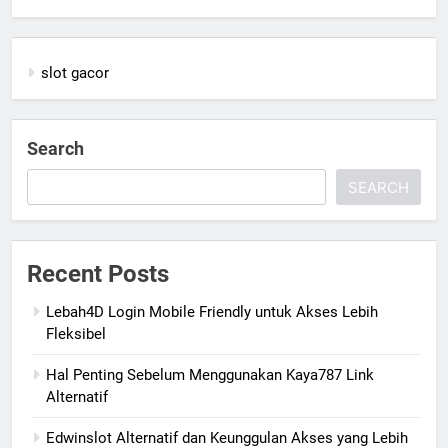
slot gacor
Search
SEARCH
Recent Posts
Lebah4D Login Mobile Friendly untuk Akses Lebih
Fleksibel
Hal Penting Sebelum Menggunakan Kaya787 Link
Alternatif
Edwinslot Alternatif dan Keunggulan Akses yang Lebih