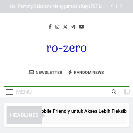
Skip
Edwinslot Alternatif dan Keunggulan Akses yang
to
Lebih Responsif untuk Pengalaman Digital
Nyaman
content
Panduan Daftar Pokemon787 Menggunakan
Perangkat Mobile
Lebah4D Login Mobile Friendly untuk Akses Lebih
Fleksibel
Hal Penting Sebelum Menggunakan Kaya787 Link
Alternatif
Edwinslot Alternatif dan Keunggulan Akses yang
Lebih Responsif untuk Pengalaman Digital
Ro-Zero
Nyaman
Dukung Gaya Hidup Ramah Lingkungan
Panduan Daftar Pokemon787 Menggunakan
NEWSLETTER
RANDOM NEWS
Perangkat Mobile
Dengan Produk Zero Waste Dari Ro-Zero.
Solusi Untuk Masa Depan Yang
MENU
Berkelanjutan.
bah4D Login Mobile Friendly untuk Akses Lebih Fleksibel
HEADLINES
Months Ago