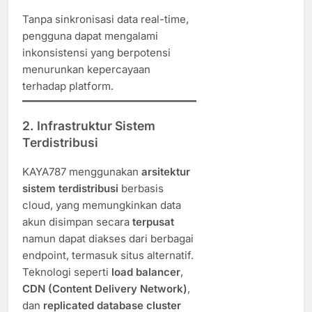
Tanpa sinkronisasi data real-time,
pengguna dapat mengalami
inkonsistensi yang berpotensi
menurunkan kepercayaan
terhadap platform.
2. Infrastruktur Sistem
Terdistribusi
KAYA787 menggunakan
arsitektur
sistem terdistribusi
berbasis
cloud, yang memungkinkan data
akun disimpan secara
terpusat
namun dapat diakses dari berbagai
endpoint, termasuk situs alternatif.
Teknologi seperti
load balancer
,
CDN (Content Delivery Network)
,
dan
replicated database cluster