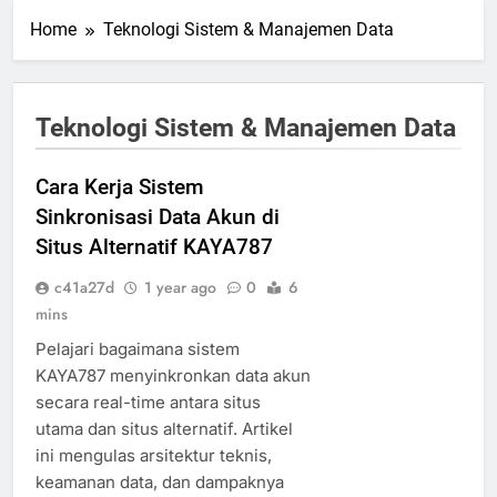
Home
Teknologi Sistem & Manajemen Data
Teknologi Sistem & Manajemen Data
Cara Kerja Sistem
Sinkronisasi Data Akun di
Situs Alternatif KAYA787
c41a27d
1 year ago
0
6
mins
Pelajari bagaimana sistem
KAYA787 menyinkronkan data akun
secara real-time antara situs
utama dan situs alternatif. Artikel
ini mengulas arsitektur teknis,
keamanan data, dan dampaknya