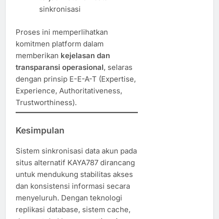
sinkronisasi
Proses ini memperlihatkan
komitmen platform dalam
memberikan
kejelasan dan
transparansi operasional
, selaras
dengan prinsip E-E-A-T (Expertise,
Experience, Authoritativeness,
Trustworthiness).
Kesimpulan
Sistem sinkronisasi data akun pada
situs alternatif KAYA787 dirancang
untuk mendukung stabilitas akses
dan konsistensi informasi secara
menyeluruh. Dengan teknologi
replikasi database, sistem cache,