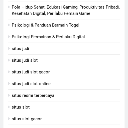
Pola Hidup Sehat, Edukasi Gaming, Produktivitas Pribadi,
Kesehatan Digital, Perilaku Pemain Game
Psikologi & Panduan Bermain Togel
Psikologi Permainan & Perilaku Digital
situs judi
situs judi slot
situs judi slot gacor
situs judi slot online
situs resmi terpercaya
situs slot
situs slot gacor