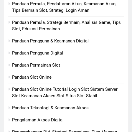
Panduan Pemula, Pendaftaran Akun, Keamanan Akun,
Tips Bermain Slot, Strategi Login Aman
Panduan Pemula, Strategi Bermain, Analisis Game, Tips
Slot, Edukasi Permainan
Panduan Pengguna & Keamanan Digital
Panduan Pengguna Digital
Panduan Permainan Slot
Panduan Slot Online
Panduan Slot Online Tutorial Login Slot Sistem Server
Slot Keamanan Akses Slot Situs Slot Stabil
Panduan Teknologi & Keamanan Akses
Pengalaman Akses Digital
Pengembangan Diri, Strategi Permainan, Tips Menang.