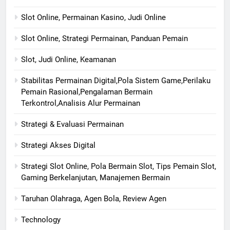
Slot Online, Permainan Kasino, Judi Online
Slot Online, Strategi Permainan, Panduan Pemain
Slot, Judi Online, Keamanan
Stabilitas Permainan Digital,Pola Sistem Game,Perilaku
Pemain Rasional,Pengalaman Bermain
Terkontrol,Analisis Alur Permainan
Strategi & Evaluasi Permainan
Strategi Akses Digital
Strategi Slot Online, Pola Bermain Slot, Tips Pemain Slot,
Gaming Berkelanjutan, Manajemen Bermain
Taruhan Olahraga, Agen Bola, Review Agen
Technology