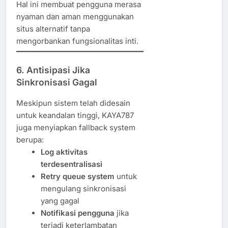
Hal ini membuat pengguna merasa
nyaman dan aman menggunakan
situs alternatif tanpa
mengorbankan fungsionalitas inti.
6. Antisipasi Jika
Sinkronisasi Gagal
Meskipun sistem telah didesain
untuk keandalan tinggi, KAYA787
juga menyiapkan fallback system
berupa:
Log aktivitas
terdesentralisasi
Retry queue system
untuk
mengulang sinkronisasi
yang gagal
Notifikasi pengguna
jika
terjadi keterlambatan