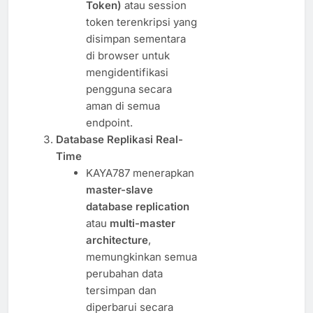
Token)
atau session
token terenkripsi yang
disimpan sementara
di browser untuk
mengidentifikasi
pengguna secara
aman di semua
endpoint.
Database Replikasi Real-
Time
KAYA787 menerapkan
master-slave
database replication
atau
multi-master
architecture
,
memungkinkan semua
perubahan data
tersimpan dan
diperbarui secara