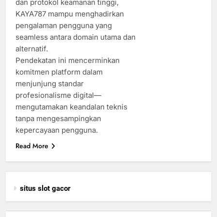
dan protokol keamanan tinggi,
KAYA787 mampu menghadirkan
pengalaman pengguna yang
seamless antara domain utama dan
alternatif.
Pendekatan ini mencerminkan
komitmen platform dalam
menjunjung standar
profesionalisme digital—
mengutamakan keandalan teknis
tanpa mengesampingkan
kepercayaan pengguna.
Read More
situs slot gacor