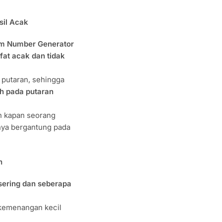
il Acak
m Number Generator
fat acak dan tidak
 putaran, sehingga
h pada putaran
n kapan seorang
nya bergantung pada
n
 sering dan seberapa
emenangan kecil