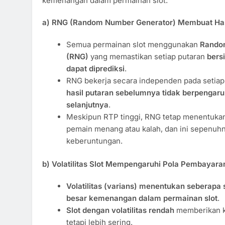
kemenangan dalam permainan slot:
a)
RNG (Random Number Generator) Membuat Has
Semua permainan slot menggunakan
Rando
(RNG)
yang memastikan setiap putaran
bersi
dapat diprediksi
.
RNG bekerja secara independen pada setiap
hasil putaran sebelumnya tidak berpengaru
selanjutnya
.
Meskipun RTP tinggi, RNG tetap menentuka
pemain menang atau kalah, dan ini sepenuh
keberuntungan.
b)
Volatilitas Slot Mempengaruhi Pola Pembayara
Volatilitas (varians) menentukan seberapa
besar kemenangan dalam permainan slot
.
Slot dengan volatilitas rendah
memberikan k
tetapi lebih sering.