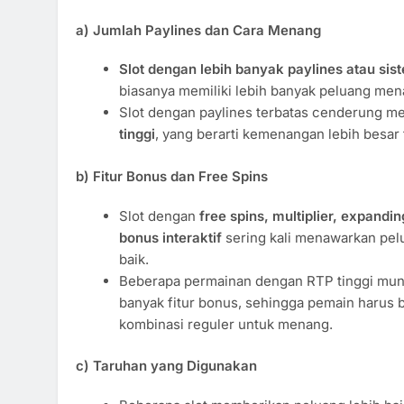
a)
Jumlah Paylines dan Cara Menang
Slot dengan lebih banyak paylines atau s
biasanya memiliki lebih banyak peluang men
Slot dengan paylines terbatas cenderung me
tinggi
, yang berarti kemenangan lebih besar t
b)
Fitur Bonus dan Free Spins
Slot dengan
free spins, multiplier, expanding
bonus interaktif
sering kali menawarkan pel
baik.
Beberapa permainan dengan RTP tinggi mung
banyak fitur bonus, sehingga pemain harus 
kombinasi reguler untuk menang.
c)
Taruhan yang Digunakan