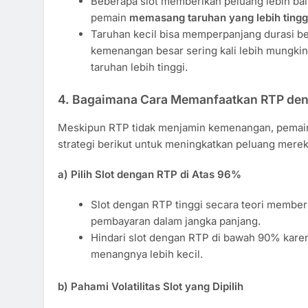
Beberapa slot memberikan peluang lebih bai
pemain
memasang taruhan yang lebih tingg
Taruhan kecil bisa memperpanjang durasi be
kemenangan besar sering kali lebih mungkin
taruhan lebih tinggi.
4.
Bagaimana Cara Memanfaatkan RTP den
Meskipun RTP tidak menjamin kemenangan, pemai
strategi berikut untuk meningkatkan peluang merek
a)
Pilih Slot dengan RTP di Atas 96%
Slot dengan RTP tinggi secara teori member
pembayaran dalam jangka panjang.
Hindari slot dengan RTP di bawah 90% kare
menangnya lebih kecil.
b)
Pahami Volatilitas Slot yang Dipilih