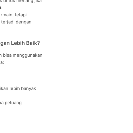
k untuk menang jika
i
.
rmain, tetapi
 terjadi dengan
gan Lebih Baik?
n bisa menggunakan
a:
ikan lebih banyak
na peluang