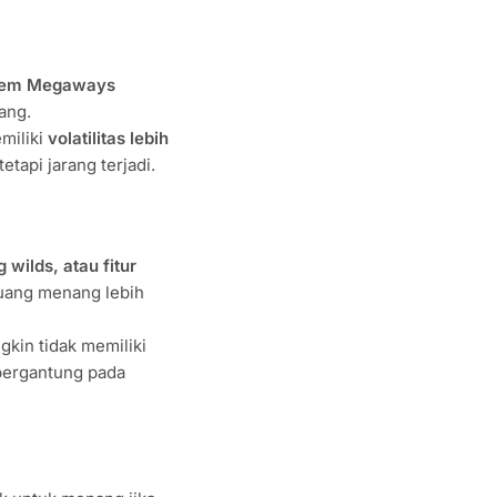
istem Megaways
ang.
miliki
volatilitas lebih
etapi jarang terjadi.
 wilds, atau fitur
uang menang lebih
kin tidak memiliki
bergantung pada