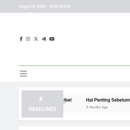
Skip
August 8, 2026
4:08:39 PM
to
content
Ro-
Dukung Ga
 Akses Lebih Fleksibel
Hal Penting Sebelum Menggunaka
2 Months Ago
HEADLINES