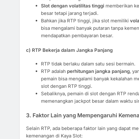
Slot dengan volatilitas tinggi
memberikan ke
besar tetapi jarang terjadi.
Bahkan jika RTP tinggi, jika slot memiliki
vola
bisa mengalami banyak putaran tanpa keme
mendapatkan pembayaran besar.
c)
RTP Bekerja dalam Jangka Panjang
RTP tidak berlaku dalam satu sesi bermain.
RTP adalah
perhitungan jangka panjang
, ya
pemain bisa mengalami banyak kekalahan me
slot dengan RTP tinggi.
Sebaliknya, pemain di slot dengan RTP rend
memenangkan jackpot besar dalam waktu sin
3.
Faktor Lain yang Mempengaruhi Kemen
Selain RTP, ada beberapa faktor lain yang dapat 
kemenangan di Kaya Slot: