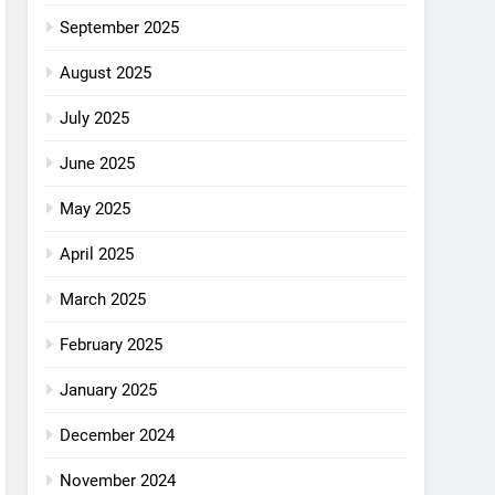
September 2025
August 2025
July 2025
June 2025
May 2025
April 2025
March 2025
February 2025
January 2025
December 2024
November 2024