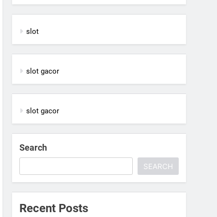
slot
slot gacor
slot gacor
Search
SEARCH
Recent Posts