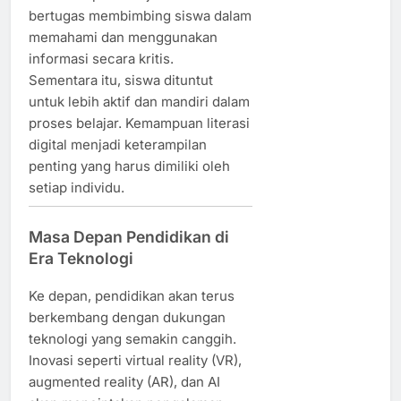
bertugas membimbing siswa dalam
memahami dan menggunakan
informasi secara kritis.
Sementara itu, siswa dituntut
untuk lebih aktif dan mandiri dalam
proses belajar. Kemampuan literasi
digital menjadi keterampilan
penting yang harus dimiliki oleh
setiap individu.
Masa Depan Pendidikan di
Era Teknologi
Ke depan, pendidikan akan terus
berkembang dengan dukungan
teknologi yang semakin canggih.
Inovasi seperti virtual reality (VR),
augmented reality (AR), dan AI