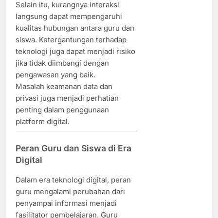
Selain itu, kurangnya interaksi
langsung dapat mempengaruhi
kualitas hubungan antara guru dan
siswa. Ketergantungan terhadap
teknologi juga dapat menjadi risiko
jika tidak diimbangi dengan
pengawasan yang baik.
Masalah keamanan data dan
privasi juga menjadi perhatian
penting dalam penggunaan
platform digital.
Peran Guru dan Siswa di Era
Digital
Dalam era teknologi digital, peran
guru mengalami perubahan dari
penyampai informasi menjadi
fasilitator pembelajaran. Guru