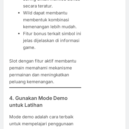
secara teratur.
Wild dapat membantu
membentuk kombinasi
kemenangan lebih mudah.
Fitur bonus terkait simbol ini
jelas dijelaskan di informasi
game.
Slot dengan fitur aktif membantu
pemain memahami mekanisme
permainan dan meningkatkan
peluang kemenangan.
4. Gunakan Mode Demo
untuk Latihan
Mode demo adalah cara terbaik
untuk mempelajari penggunaan