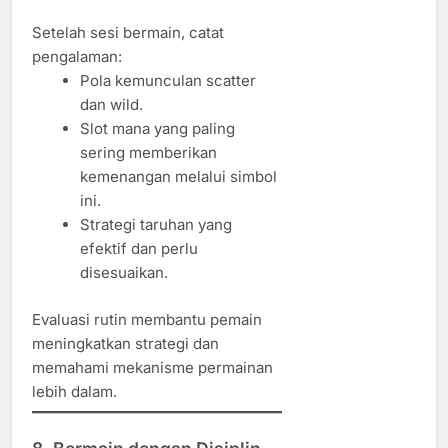
Setelah sesi bermain, catat
pengalaman:
Pola kemunculan scatter
dan wild.
Slot mana yang paling
sering memberikan
kemenangan melalui simbol
ini.
Strategi taruhan yang
efektif dan perlu
disesuaikan.
Evaluasi rutin membantu pemain
meningkatkan strategi dan
memahami mekanisme permainan
lebih dalam.