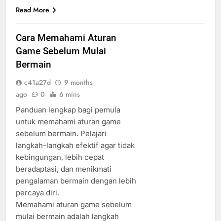
Read More
Cara Memahami Aturan
Game Sebelum Mulai
Bermain
c41a27d
9 months
ago
0
6 mins
Panduan lengkap bagi pemula
untuk memahami aturan game
sebelum bermain. Pelajari
langkah-langkah efektif agar tidak
kebingungan, lebih cepat
beradaptasi, dan menikmati
pengalaman bermain dengan lebih
percaya diri.
Memahami aturan game sebelum
mulai bermain adalah langkah