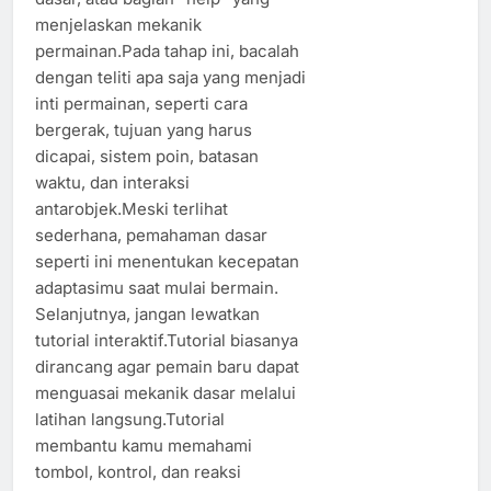
menjelaskan mekanik
permainan.Pada tahap ini, bacalah
dengan teliti apa saja yang menjadi
inti permainan, seperti cara
bergerak, tujuan yang harus
dicapai, sistem poin, batasan
waktu, dan interaksi
antarobjek.Meski terlihat
sederhana, pemahaman dasar
seperti ini menentukan kecepatan
adaptasimu saat mulai bermain.
Selanjutnya, jangan lewatkan
tutorial interaktif.Tutorial biasanya
dirancang agar pemain baru dapat
menguasai mekanik dasar melalui
latihan langsung.Tutorial
membantu kamu memahami
tombol, kontrol, dan reaksi