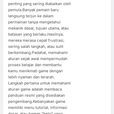
penting yang sering diabaikan oleh
pemula.Banyak pemain baru
langsung terjun ke dalam
permainan tanpa mengetahui
mekanik dasar, tujuan utama, atau
batasan yang berlaku.Hasilnya,
mereka merasa cepat frustrasi,
sering salah langkah, atau sulit
berkembang.Padahal, memahami
aturan sejak awal mempermudah
proses belajar dan membantu
kamu menikmati game dengan
lebih nyaman dan terarah.
Langkah pertama untuk memahami
aturan game adalah membaca
panduan resmi yang disediakan
pengembang.Kebanyakan game
memiliki menu tutorial, informasi
dasar, atau bagian “help” yang