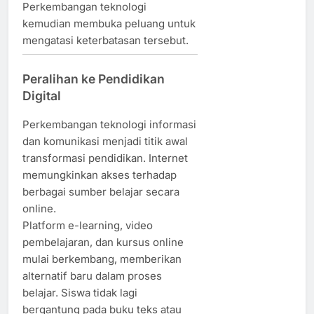
Perkembangan teknologi
kemudian membuka peluang untuk
mengatasi keterbatasan tersebut.
Peralihan ke Pendidikan
Digital
Perkembangan teknologi informasi
dan komunikasi menjadi titik awal
transformasi pendidikan. Internet
memungkinkan akses terhadap
berbagai sumber belajar secara
online.
Platform e-learning, video
pembelajaran, dan kursus online
mulai berkembang, memberikan
alternatif baru dalam proses
belajar. Siswa tidak lagi
bergantung pada buku teks atau