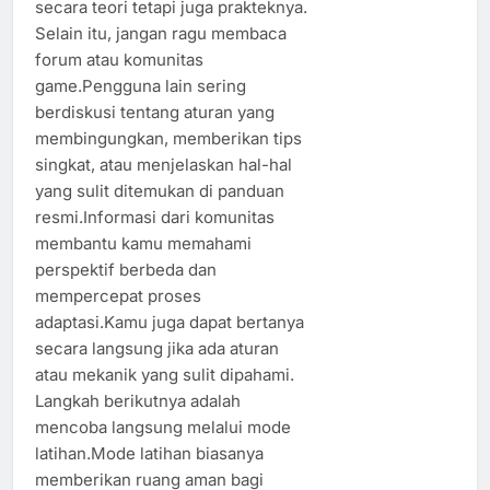
secara teori tetapi juga prakteknya.
Selain itu, jangan ragu membaca
forum atau komunitas
game.Pengguna lain sering
berdiskusi tentang aturan yang
membingungkan, memberikan tips
singkat, atau menjelaskan hal-hal
yang sulit ditemukan di panduan
resmi.Informasi dari komunitas
membantu kamu memahami
perspektif berbeda dan
mempercepat proses
adaptasi.Kamu juga dapat bertanya
secara langsung jika ada aturan
atau mekanik yang sulit dipahami.
Langkah berikutnya adalah
mencoba langsung melalui mode
latihan.Mode latihan biasanya
memberikan ruang aman bagi