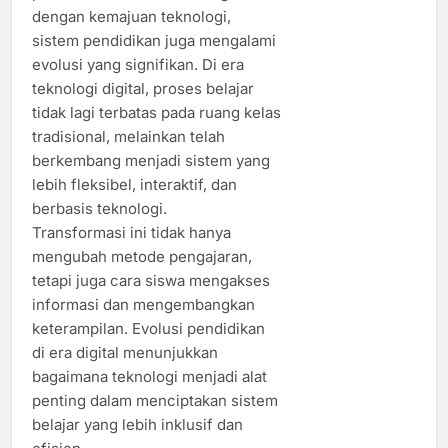
dengan kemajuan teknologi,
sistem pendidikan juga mengalami
evolusi yang signifikan. Di era
teknologi digital, proses belajar
tidak lagi terbatas pada ruang kelas
tradisional, melainkan telah
berkembang menjadi sistem yang
lebih fleksibel, interaktif, dan
berbasis teknologi.
Transformasi ini tidak hanya
mengubah metode pengajaran,
tetapi juga cara siswa mengakses
informasi dan mengembangkan
keterampilan. Evolusi pendidikan
di era digital menunjukkan
bagaimana teknologi menjadi alat
penting dalam menciptakan sistem
belajar yang lebih inklusif dan