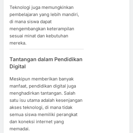
Teknologi juga memungkinkan
pembelajaran yang lebih mandiri,
di mana siswa dapat
mengembangkan keterampilan
sesuai minat dan kebutuhan
mereka.
Tantangan dalam Pendidikan
Digital
Meskipun memberikan banyak
manfaat, pendidikan digital juga
menghadirkan tantangan. Salah
satu isu utama adalah kesenjangan
akses teknologi, di mana tidak
semua siswa memiliki perangkat
dan koneksi internet yang
memadai.