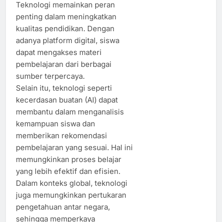
Teknologi memainkan peran
penting dalam meningkatkan
kualitas pendidikan. Dengan
adanya platform digital, siswa
dapat mengakses materi
pembelajaran dari berbagai
sumber terpercaya.
Selain itu, teknologi seperti
kecerdasan buatan (AI) dapat
membantu dalam menganalisis
kemampuan siswa dan
memberikan rekomendasi
pembelajaran yang sesuai. Hal ini
memungkinkan proses belajar
yang lebih efektif dan efisien.
Dalam konteks global, teknologi
juga memungkinkan pertukaran
pengetahuan antar negara,
sehingga memperkaya