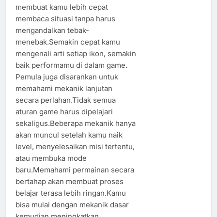
membuat kamu lebih cepat
membaca situasi tanpa harus
mengandalkan tebak-
menebak.Semakin cepat kamu
mengenali arti setiap ikon, semakin
baik performamu di dalam game.
Pemula juga disarankan untuk
memahami mekanik lanjutan
secara perlahan.Tidak semua
aturan game harus dipelajari
sekaligus.Beberapa mekanik hanya
akan muncul setelah kamu naik
level, menyelesaikan misi tertentu,
atau membuka mode
baru.Memahami permainan secara
bertahap akan membuat proses
belajar terasa lebih ringan.Kamu
bisa mulai dengan mekanik dasar
kemudian meningkatkan