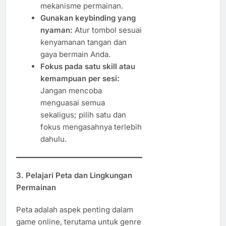
mekanisme permainan.
Gunakan keybinding yang
nyaman:
Atur tombol sesuai
kenyamanan tangan dan
gaya bermain Anda.
Fokus pada satu skill atau
kemampuan per sesi:
Jangan mencoba
menguasai semua
sekaligus; pilih satu dan
fokus mengasahnya terlebih
dahulu.
3. Pelajari Peta dan Lingkungan
Permainan
Peta adalah aspek penting dalam
game online, terutama untuk genre