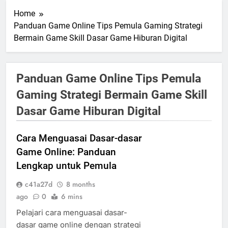
Home
Panduan Game Online Tips Pemula Gaming Strategi
Bermain Game Skill Dasar Game Hiburan Digital
Panduan Game Online Tips Pemula
Gaming Strategi Bermain Game Skill
Dasar Game Hiburan Digital
Cara Menguasai Dasar-dasar
Game Online: Panduan
Lengkap untuk Pemula
c41a27d
8 months
ago
0
6 mins
Pelajari cara menguasai dasar-
dasar game online dengan strategi