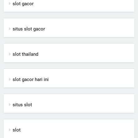
slot gacor
situs slot gacor
slot thailand
slot gacor hari ini
situs slot
slot