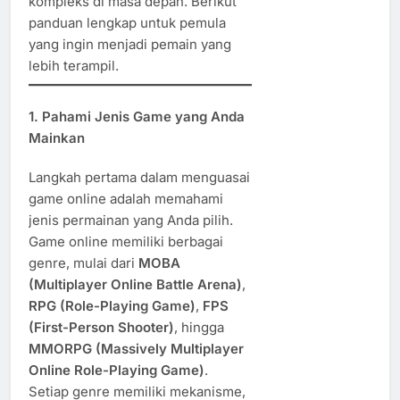
kompleks di masa depan. Berikut
panduan lengkap untuk pemula
yang ingin menjadi pemain yang
lebih terampil.
1. Pahami Jenis Game yang Anda
Mainkan
Langkah pertama dalam menguasai
game online adalah memahami
jenis permainan yang Anda pilih.
Game online memiliki berbagai
genre, mulai dari
MOBA
(Multiplayer Online Battle Arena)
,
RPG (Role-Playing Game)
,
FPS
(First-Person Shooter)
, hingga
MMORPG (Massively Multiplayer
Online Role-Playing Game)
.
Setiap genre memiliki mekanisme,