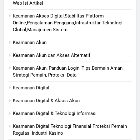
Web Isi Artikel
Keamanan Akses Digital,Stabilitas Platform
Online,Pengalaman Pengguna,Infrastruktur Teknologi
Global,Manajemen Sistem
Keamanan Akun
Keamanan Akun dan Akses Alternatif
Keamanan Akun, Panduan Login, Tips Bermain Aman,
Strategi Pemain, Proteksi Data
Keamanan Digital
Keamanan Digital & Akses Akun
Keamanan Digital & Teknologi Informasi
Keamanan Digital Teknologi Finansial Proteksi Pemain
Regulasi Industri Kasino