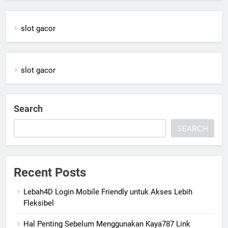
slot gacor
slot gacor
Search
SEARCH
Recent Posts
Lebah4D Login Mobile Friendly untuk Akses Lebih
Fleksibel
Hal Penting Sebelum Menggunakan Kaya787 Link