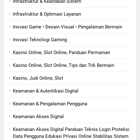
Infrastruktur & Keandalan Sistem
Infrastruktur & Optimasi Layanan
Inovasi Game • Desain Visual • Pengalaman Bermain
Inovasi Teknologi Gaming
Kasino Online, Slot Online, Panduan Permainan
Kasino Online, Slot Online, Tips dan Trik Bermain
Kasino, Judi Online, Slot
Keamanan & Autentikasi Digital
Keamanan & Pengalaman Pengguna
Keamanan Akses Digital
Keamanan Akses Digital Panduan Teknis Login Proteksi
Data Pengguna Edukasi Privasi Online Stabilitas Sistem