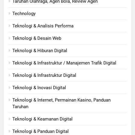
Taruhan Olahraga, Agen Bola, Review Agen
Technology
Teknologi & Analisis Performa
Teknologi & Desain Web
Teknologi & Hiburan Digital
Teknologi & Infrastruktur / Manajemen Trafik Digital
Teknologi & Infrastruktur Digital
Teknologi & Inovasi Digital
Teknologi & Internet, Permainan Kasino, Panduan
Taruhan
Teknologi & Keamanan Digital
Teknologi & Panduan Digital