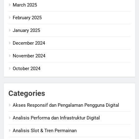
March 2025
February 2025
January 2025
December 2024
November 2024
October 2024
Categories
Akses Responsif dan Pengalaman Pengguna Digital
Analisis Performa dan Infrastruktur Digital
Analisis Slot & Tren Permainan