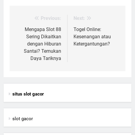
Previous:
Next:
Post
navigation
Mengapa Slot 88
Togel Online:
Sering Dikaitkan
Kesenangan atau
dengan Hiburan
Ketergantungan?
Santai? Temukan
Daya Tariknya
situs slot gacor
slot gacor