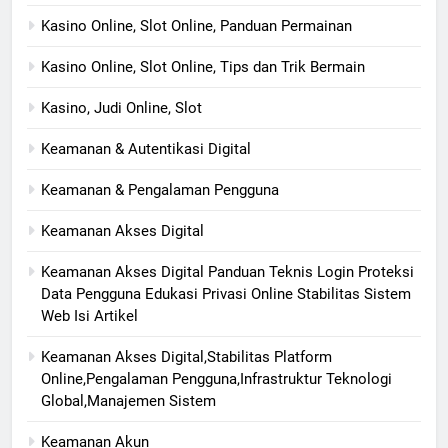
Kasino Online, Slot Online, Panduan Permainan
Kasino Online, Slot Online, Tips dan Trik Bermain
Kasino, Judi Online, Slot
Keamanan & Autentikasi Digital
Keamanan & Pengalaman Pengguna
Keamanan Akses Digital
Keamanan Akses Digital Panduan Teknis Login Proteksi
Data Pengguna Edukasi Privasi Online Stabilitas Sistem
Web Isi Artikel
Keamanan Akses Digital,Stabilitas Platform
Online,Pengalaman Pengguna,Infrastruktur Teknologi
Global,Manajemen Sistem
Keamanan Akun