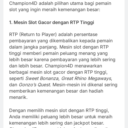
Champion4D adalah pilihan utama bagi pemain
slot yang ingin meraih kemenangan besar:
1.
Mesin Slot Gacor dengan RTP Tinggi
RTP (Return to Player) adalah persentase
pembayaran yang dikembalikan kepada pemain
dalam jangka panjang. Mesin slot dengan RTP
tinggi memberi pemain peluang menang yang
lebih besar karena pembayaran yang lebih sering
dan lebih besar. Champion4D menawarkan
berbagai mesin slot gacor dengan RTP tinggi,
seperti
Sweet Bonanza
,
Great Rhino Megaways
,
dan
Gonzo’s Quest
. Mesin-mesin ini dikenal sering
memberikan kemenangan besar dan hadiah
menarik.
Dengan memilih mesin slot dengan RTP tinggi,
Anda memiliki peluang lebih besar untuk meraih
kemenangan lebih sering dan jackpot besar.