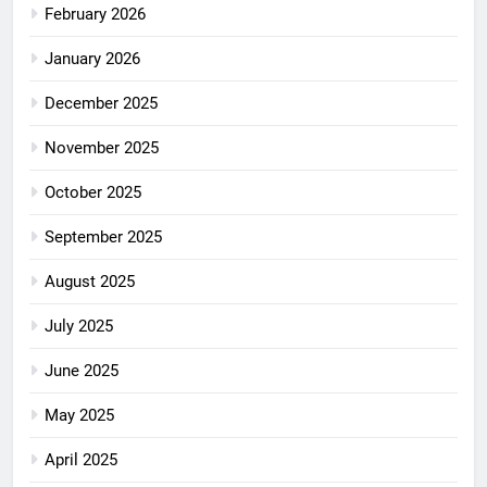
February 2026
January 2026
December 2025
November 2025
October 2025
September 2025
August 2025
July 2025
June 2025
May 2025
April 2025