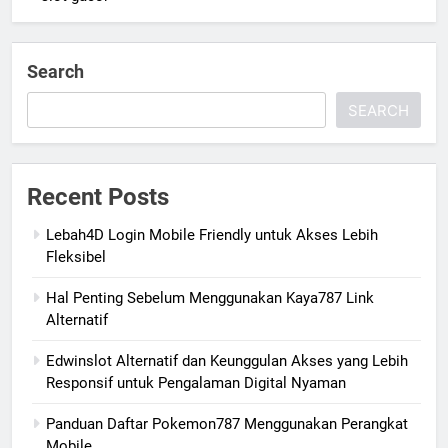
Search
SEARCH
Recent Posts
Lebah4D Login Mobile Friendly untuk Akses Lebih
Fleksibel
Hal Penting Sebelum Menggunakan Kaya787 Link
Alternatif
Edwinslot Alternatif dan Keunggulan Akses yang Lebih
Responsif untuk Pengalaman Digital Nyaman
Panduan Daftar Pokemon787 Menggunakan Perangkat
Mobile