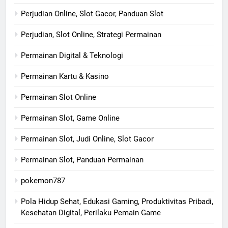
Perjudian Online, Slot Gacor, Panduan Slot
Perjudian, Slot Online, Strategi Permainan
Permainan Digital & Teknologi
Permainan Kartu & Kasino
Permainan Slot Online
Permainan Slot, Game Online
Permainan Slot, Judi Online, Slot Gacor
Permainan Slot, Panduan Permainan
pokemon787
Pola Hidup Sehat, Edukasi Gaming, Produktivitas Pribadi,
Kesehatan Digital, Perilaku Pemain Game