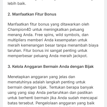
lebih baik.
2.
Manfaatkan Fitur Bonus
Manfaatkan fitur bonus yang ditawarkan oleh
Champion4D untuk meningkatkan peluang
menang Anda. Free spins, wild symbols, dan
multipliers memberi Anda kesempatan untuk
meraih kemenangan besar tanpa menambah biaya
taruhan. Fitur bonus ini sangat penting untuk
memperbesar peluang Anda meraih jackpot.
3.
Kelola Anggaran Bermain Anda dengan Bijak
Menetapkan anggaran yang jelas dan
mematuhinya adalah langkah penting untuk
bermain dengan bijak. Tentukan berapa banyak
uang yang siap Anda pertaruhkan dan pastikan
untuk berhenti bermain jika Anda sudah mencapai
batas tersebut. Pengelolaan anggaran yang baik