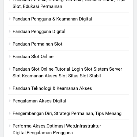
Slot, Edukasi Permainan
Panduan Pengguna & Keamanan Digital
Panduan Pengguna Digital
Panduan Permainan Slot
Panduan Slot Online
Panduan Slot Online Tutorial Login Slot Sistem Server
Slot Keamanan Akses Slot Situs Slot Stabil
Panduan Teknologi & Keamanan Akses
Pengalaman Akses Digital
Pengembangan Diri, Strategi Permainan, Tips Menang.
Performa Akses,Optimasi Web,Infrastruktur
Digital,Pengalaman Pengguna