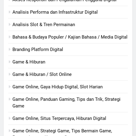
Analisis Performa dan Infrastruktur Digital
Analisis Slot & Tren Permainan
Bahasa & Budaya Populer / Kajian Bahasa / Media Digital
Branding Platform Digital
Game & Hiburan
Game & Hiburan / Slot Online
Game Online, Gaya Hidup Digital, Slot Harian
Game Online, Panduan Gaming, Tips dan Trik, Strategi
Game
Game Online, Situs Terpercaya, Hiburan Digital
Game Online, Strategi Game, Tips Bermain Game,