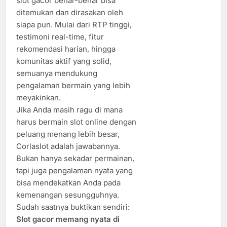
slot gacor benar-benar bisa
ditemukan dan dirasakan oleh
siapa pun. Mulai dari RTP tinggi,
testimoni real-time, fitur
rekomendasi harian, hingga
komunitas aktif yang solid,
semuanya mendukung
pengalaman bermain yang lebih
meyakinkan.
Jika Anda masih ragu di mana
harus bermain slot online dengan
peluang menang lebih besar,
Corlaslot adalah jawabannya.
Bukan hanya sekadar permainan,
tapi juga pengalaman nyata yang
bisa mendekatkan Anda pada
kemenangan sesungguhnya.
Sudah saatnya buktikan sendiri:
Slot gacor memang nyata di