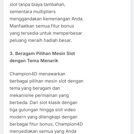
slot tanpa biaya tambahan,
sementara multipliers
menggandakan kemenangan Anda.
Manfaatkan semua fitur bonus
yang tersedia untuk memperbesar
peluang meraih hadiah besar.
3.
Beragam Pilihan Mesin Slot
dengan Tema Menarik
Champion4D menawarkan
berbagai pilihan mesin slot dengan
tema yang beragam dan
mekanisme permainan yang
berbeda. Dari slot klasik dengan
tiga gulungan hingga slot video
modern yang dilengkapi dengan
berbagai fitur bonus, Champion4D
menyediakan semua yang Anda