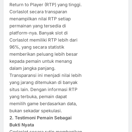
Return to Player (RTP) yang tinggi.
Corlaslot secara transparan
menampilkan nilai RTP setiap
permainan yang tersedia di
platform-nya. Banyak slot di
Corlaslot memiliki RTP lebih dari
96%, yang secara statistik
memberikan peluang lebih besar
kepada pemain untuk menang
dalam jangka panjang.
Transparansi ini menjadi nilai lebih
yang jarang ditemukan di banyak
situs lain. Dengan informasi RTP
yang terbuka, pemain dapat
memilih game berdasarkan data,
bukan sekadar spekulasi.
2. Testimoni Pemain Sebagai
Bukti Nyata
Corlaslot secara rutin membagikan