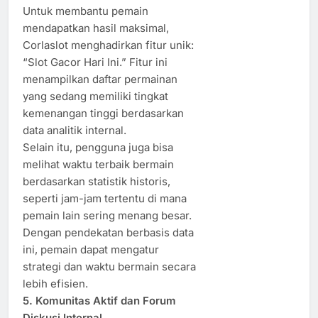
Untuk membantu pemain
mendapatkan hasil maksimal,
Corlaslot menghadirkan fitur unik:
“Slot Gacor Hari Ini.” Fitur ini
menampilkan daftar permainan
yang sedang memiliki tingkat
kemenangan tinggi berdasarkan
data analitik internal.
Selain itu, pengguna juga bisa
melihat waktu terbaik bermain
berdasarkan statistik historis,
seperti jam-jam tertentu di mana
pemain lain sering menang besar.
Dengan pendekatan berbasis data
ini, pemain dapat mengatur
strategi dan waktu bermain secara
lebih efisien.
5. Komunitas Aktif dan Forum
Diskusi Internal