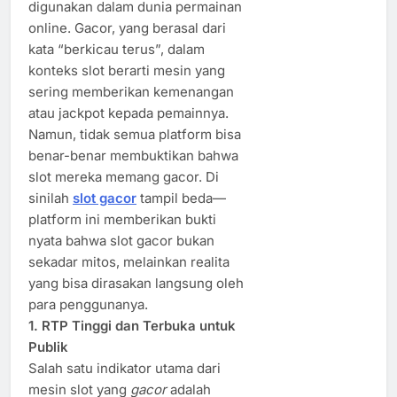
digunakan dalam dunia permainan
online. Gacor, yang berasal dari
kata “berkicau terus”, dalam
konteks slot berarti mesin yang
sering memberikan kemenangan
atau jackpot kepada pemainnya.
Namun, tidak semua platform bisa
benar-benar membuktikan bahwa
slot mereka memang gacor. Di
sinilah
slot gacor
tampil beda—
platform ini memberikan bukti
nyata bahwa slot gacor bukan
sekadar mitos, melainkan realita
yang bisa dirasakan langsung oleh
para penggunanya.
1. RTP Tinggi dan Terbuka untuk
Publik
Salah satu indikator utama dari
mesin slot yang
gacor
adalah