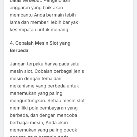
batas tersebut. Pengelolaan
anggaran yang baik akan
membantu Anda bermain lebih
lama dan memberi lebih banyak
kesempatan untuk menang.
4.
Cobalah Mesin Slot yang
Berbeda
Jangan terpaku hanya pada satu
mesin slot. Cobalah berbagai jenis
mesin dengan tema dan
mekanisme yang berbeda untuk
menemukan yang paling
menguntungkan. Setiap mesin slot
memiliki pola pembayaran yang
berbeda, dan dengan mencoba
berbagai mesin, Anda akan
menemukan yang paling cocok