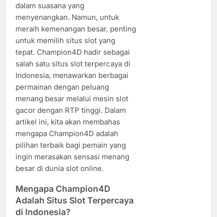
dalam suasana yang
menyenangkan. Namun, untuk
meraih kemenangan besar, penting
untuk memilih situs slot yang
tepat. Champion4D hadir sebagai
salah satu situs slot terpercaya di
Indonesia, menawarkan berbagai
permainan dengan peluang
menang besar melalui mesin slot
gacor dengan RTP tinggi. Dalam
artikel ini, kita akan membahas
mengapa Champion4D adalah
pilihan terbaik bagi pemain yang
ingin merasakan sensasi menang
besar di dunia slot online.
Mengapa Champion4D
Adalah Situs Slot Terpercaya
di Indonesia?