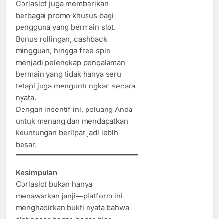
Corlaslot juga memberikan
berbagai promo khusus bagi
pengguna yang bermain slot.
Bonus rollingan, cashback
mingguan, hingga free spin
menjadi pelengkap pengalaman
bermain yang tidak hanya seru
tetapi juga menguntungkan secara
nyata.
Dengan insentif ini, peluang Anda
untuk menang dan mendapatkan
keuntungan berlipat jadi lebih
besar.
Kesimpulan
Corlaslot bukan hanya
menawarkan janji—platform ini
menghadirkan bukti nyata bahwa