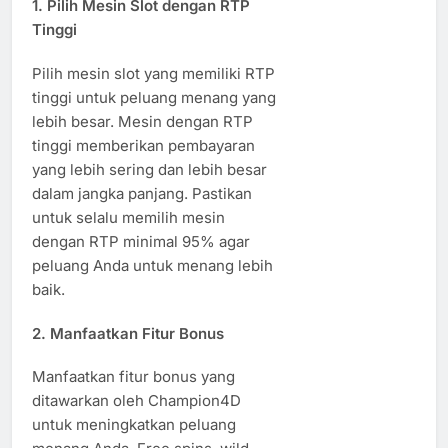
1.
Pilih Mesin Slot dengan RTP
Tinggi
Pilih mesin slot yang memiliki RTP
tinggi untuk peluang menang yang
lebih besar. Mesin dengan RTP
tinggi memberikan pembayaran
yang lebih sering dan lebih besar
dalam jangka panjang. Pastikan
untuk selalu memilih mesin
dengan RTP minimal 95% agar
peluang Anda untuk menang lebih
baik.
2.
Manfaatkan Fitur Bonus
Manfaatkan fitur bonus yang
ditawarkan oleh Champion4D
untuk meningkatkan peluang