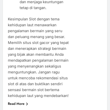
dan menjaga keuntungan
tetap di tangan.
Kesimpulan Slot dengan tema
kehidupan laut menawarkan
pengalaman bermain yang seru
dan peluang menang yang besar.
Memilih situs slot gacor yang tepat
dan menerapkan strategi bermain
yang bijak akan membantu Anda
mendapatkan pengalaman bermain
yang menyenangkan sekaligus
menguntungkan. Jangan ragu
untuk mencoba rekomendasi situs
slot di atas dan buktikan sendiri
sensasi bermain slot bertema
kehidupan laut yang mendebarkan!
Read More