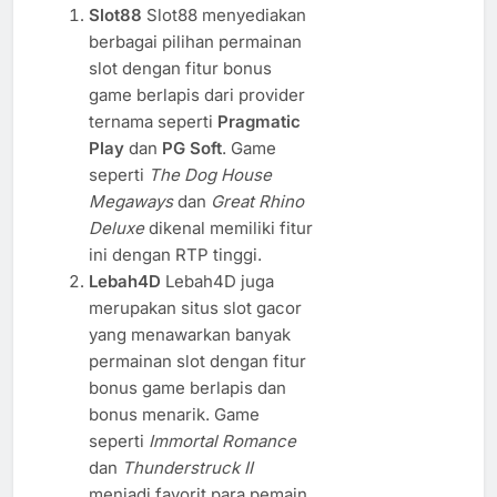
Slot88
Slot88 menyediakan
berbagai pilihan permainan
slot dengan fitur bonus
game berlapis dari provider
ternama seperti
Pragmatic
Play
dan
PG Soft
. Game
seperti
The Dog House
Megaways
dan
Great Rhino
Deluxe
dikenal memiliki fitur
ini dengan RTP tinggi.
Lebah4D
Lebah4D juga
merupakan situs slot gacor
yang menawarkan banyak
permainan slot dengan fitur
bonus game berlapis dan
bonus menarik. Game
seperti
Immortal Romance
dan
Thunderstruck II
menjadi favorit para pemain