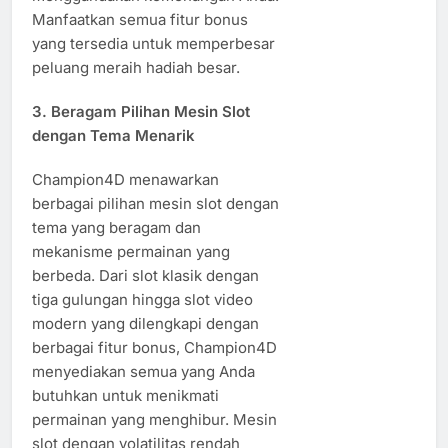
Manfaatkan semua fitur bonus
yang tersedia untuk memperbesar
peluang meraih hadiah besar.
3.
Beragam Pilihan Mesin Slot
dengan Tema Menarik
Champion4D menawarkan
berbagai pilihan mesin slot dengan
tema yang beragam dan
mekanisme permainan yang
berbeda. Dari slot klasik dengan
tiga gulungan hingga slot video
modern yang dilengkapi dengan
berbagai fitur bonus, Champion4D
menyediakan semua yang Anda
butuhkan untuk menikmati
permainan yang menghibur. Mesin
slot dengan volatilitas rendah