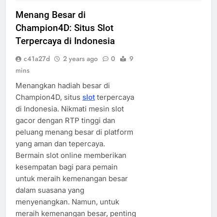
Menang Besar di
Champion4D: Situs Slot
Terpercaya di Indonesia
c41a27d
2 years ago
0
9
mins
Menangkan hadiah besar di
Champion4D, situs
slot
terpercaya
di Indonesia. Nikmati mesin slot
gacor dengan RTP tinggi dan
peluang menang besar di platform
yang aman dan tepercaya.
Bermain slot online memberikan
kesempatan bagi para pemain
untuk meraih kemenangan besar
dalam suasana yang
menyenangkan. Namun, untuk
meraih kemenangan besar, penting