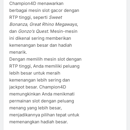
Champion4D menawarkan
berbagai mesin slot gacor dengan
RTP tinggi, seperti
Sweet
Bonanza
,
Great Rhino Megaways
,
dan
Gonzo’s Quest
. Mesin-mesin
ini dikenal sering memberikan
kemenangan besar dan hadiah
menarik.
Dengan memilih mesin slot dengan
RTP tinggi, Anda memiliki peluang
lebih besar untuk meraih
kemenangan lebih sering dan
jackpot besar. Champion4D
memungkinkan Anda menikmati
permainan slot dengan peluang
menang yang lebih besar,
menjadikannya pilihan tepat untuk
memenangkan hadiah besar.