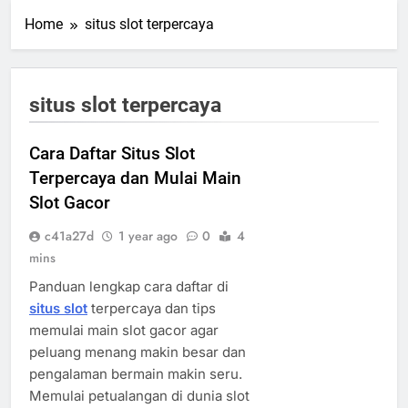
Home
situs slot terpercaya
situs slot terpercaya
Cara Daftar Situs Slot
Terpercaya dan Mulai Main
Slot Gacor
c41a27d
1 year ago
0
4
mins
Panduan lengkap cara daftar di
situs slot
terpercaya dan tips
memulai main slot gacor agar
peluang menang makin besar dan
pengalaman bermain makin seru.
Memulai petualangan di dunia slot