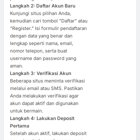
Langkah 2: Daftar Akun Baru
Kunjungi situs pilihan Anda,
kemudian cari tombol “Daftar” atau
“Register.” Isi formulir pendaftaran
dengan data yang benar dan
lengkap seperti nama, email,
nomor telepon, serta buat
username dan password yang
aman.
Langkah 3: Verifikasi Akun
Beberapa situs meminta verifikasi
melalui email atau SMS. Pastikan
Anda melakukan verifikasi agar
akun dapat aktif dan digunakan
untuk bermain.
Langkah 4: Lakukan Deposit
Pertama
Setelah akun aktif, lakukan deposit