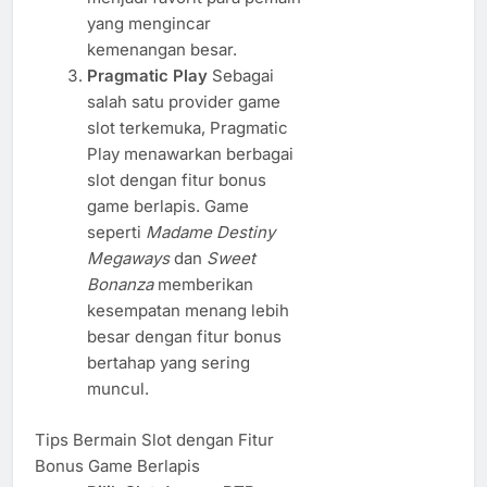
yang mengincar
kemenangan besar.
Pragmatic Play
Sebagai
salah satu provider game
slot terkemuka, Pragmatic
Play menawarkan berbagai
slot dengan fitur bonus
game berlapis. Game
seperti
Madame Destiny
Megaways
dan
Sweet
Bonanza
memberikan
kesempatan menang lebih
besar dengan fitur bonus
bertahap yang sering
muncul.
Tips Bermain Slot dengan Fitur
Bonus Game Berlapis