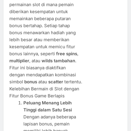
permainan slot di mana pemain
diberikan kesempatan untuk
memainkan beberapa putaran
bonus bertahap. Setiap tahap
bonus menawarkan hadiah yang
lebih besar atau memberikan
kesempatan untuk memicu fitur
bonus lainnya, seperti
free spins
,
multiplier
, atau
wilds tambahan
.
Fitur ini biasanya diaktifkan
dengan mendapatkan kombinasi
simbol
bonus
atau
scatter
tertentu.
Kelebihan Bermain di Slot dengan
Fitur Bonus Game Berlapis
Peluang Menang Lebih
Tinggi dalam Satu Sesi
Dengan adanya beberapa
lapisan bonus, pemain
memiliki lebih banyak