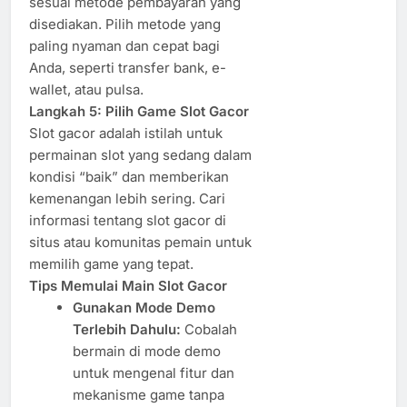
sesuai metode pembayaran yang
disediakan. Pilih metode yang
paling nyaman dan cepat bagi
Anda, seperti transfer bank, e-
wallet, atau pulsa.
Langkah 5: Pilih Game Slot Gacor
Slot gacor adalah istilah untuk
permainan slot yang sedang dalam
kondisi “baik” dan memberikan
kemenangan lebih sering. Cari
informasi tentang slot gacor di
situs atau komunitas pemain untuk
memilih game yang tepat.
Tips Memulai Main Slot Gacor
Gunakan Mode Demo
Terlebih Dahulu:
Cobalah
bermain di mode demo
untuk mengenal fitur dan
mekanisme game tanpa