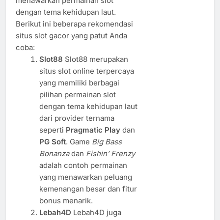
menawarkan permainan slot
dengan tema kehidupan laut.
Berikut ini beberapa rekomendasi
situs slot gacor yang patut Anda
coba:
Slot88
Slot88 merupakan
situs slot online terpercaya
yang memiliki berbagai
pilihan permainan slot
dengan tema kehidupan laut
dari provider ternama
seperti
Pragmatic Play
dan
PG Soft
. Game
Big Bass
Bonanza
dan
Fishin’ Frenzy
adalah contoh permainan
yang menawarkan peluang
kemenangan besar dan fitur
bonus menarik.
Lebah4D
Lebah4D juga