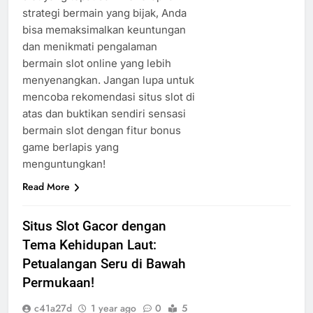
strategi bermain yang bijak, Anda
bisa memaksimalkan keuntungan
dan menikmati pengalaman
bermain slot online yang lebih
menyenangkan. Jangan lupa untuk
mencoba rekomendasi situs slot di
atas dan buktikan sendiri sensasi
bermain slot dengan fitur bonus
game berlapis yang
menguntungkan!
Read More
Situs Slot Gacor dengan
Tema Kehidupan Laut:
Petualangan Seru di Bawah
Permukaan!
c41a27d
1 year ago
0
5