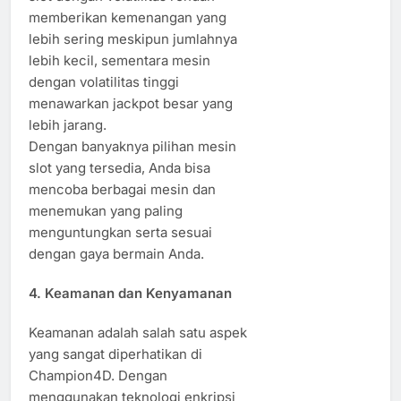
memberikan kemenangan yang
lebih sering meskipun jumlahnya
lebih kecil, sementara mesin
dengan volatilitas tinggi
menawarkan jackpot besar yang
lebih jarang.
Dengan banyaknya pilihan mesin
slot yang tersedia, Anda bisa
mencoba berbagai mesin dan
menemukan yang paling
menguntungkan serta sesuai
dengan gaya bermain Anda.
4.
Keamanan dan Kenyamanan
Keamanan adalah salah satu aspek
yang sangat diperhatikan di
Champion4D. Dengan
menggunakan teknologi enkripsi