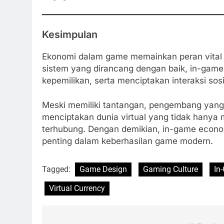
Kesimpulan
Ekonomi dalam game memainkan peran vital 
sistem yang dirancang dengan baik, in-gam
kepemilikan, serta menciptakan interaksi s
Meski memiliki tantangan, pengembang yan
menciptakan dunia virtual yang tidak hanya
terhubung. Dengan demikian, in-game econo
penting dalam keberhasilan game modern.
Tagged:
Game Design
Gaming Culture
In
Virtual Currency