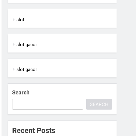
slot
slot gacor
slot gacor
Search
SEARCH
Recent Posts