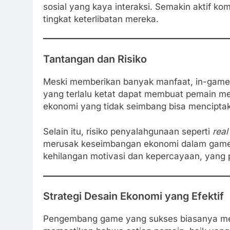
sosial yang kaya interaksi. Semakin aktif ko
tingkat keterlibatan mereka.
Tantangan dan Risiko
Meski memberikan banyak manfaat, in-game
yang terlalu ketat dapat membuat pemain m
ekonomi yang tidak seimbang bisa mencipta
Selain itu, risiko penyalahgunaan seperti
real
merusak keseimbangan ekonomi dalam game. J
kehilangan motivasi dan kepercayaan, yang
Strategi Desain Ekonomi yang Efektif
Pengembang game yang sukses biasanya men