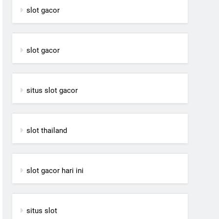
slot gacor
slot gacor
situs slot gacor
slot thailand
slot gacor hari ini
situs slot