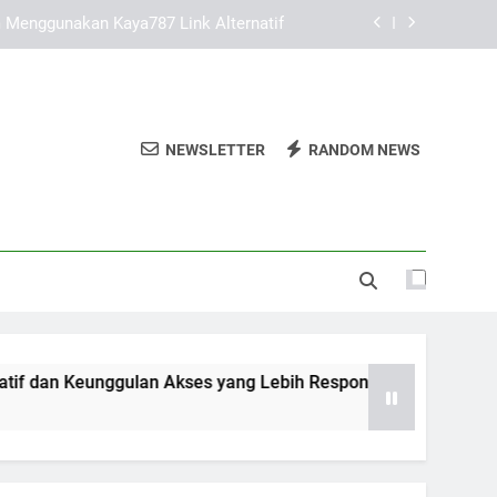
 Menggunakan Kaya787 Link Alternatif
onsif untuk Pengalaman Digital Nyaman
on787 Menggunakan Perangkat Mobile
NEWSLETTER
RANDOM NEWS
 Friendly untuk Akses Lebih Fleksibel
 Menggunakan Kaya787 Link Alternatif
-Zero. Solusi Untuk Masa Depan Yang Berkelanjutan.
onsif untuk Pengalaman Digital Nyaman
on787 Menggunakan Perangkat Mobile
eunggulan Akses yang Lebih Responsif untuk Pengalaman Digit