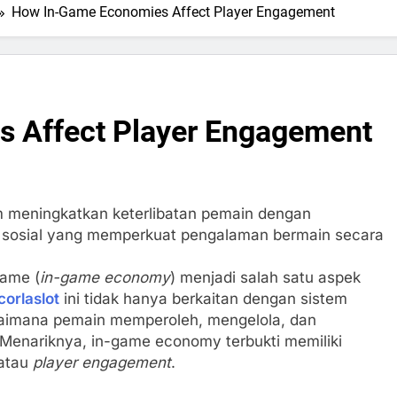
How In-Game Economies Affect Player Engagement
 Affect Player Engagement
 meningkatkan keterlibatan pemain dengan
ksi sosial yang memperkuat pengalaman bermain secara
ame (
in-game economy
) menjadi salah satu aspek
corlaslot
ini tidak hanya berkaitan dengan sistem
agaimana pemain memperoleh, mengelola, dan
enariknya, in-game economy terbukti memiliki
 atau
player engagement
.