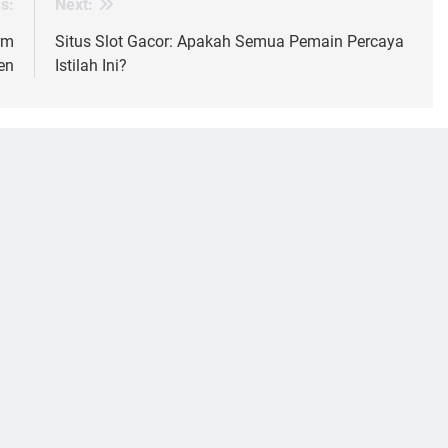
s:
Next:
rm
Situs Slot Gacor: Apakah Semua Pemain Percaya
en
Istilah Ini?