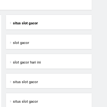
situs slot gacor
slot gacor
slot gacor hari ini
situs slot gacor
situs slot gacor