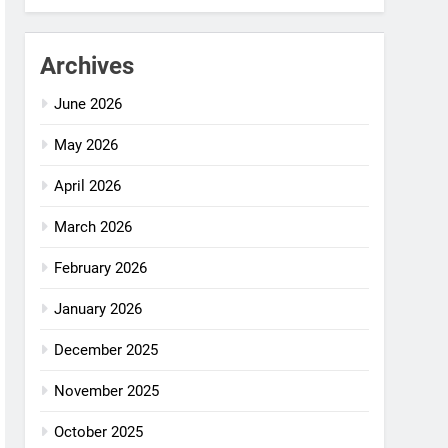
Archives
June 2026
May 2026
April 2026
March 2026
February 2026
January 2026
December 2025
November 2025
October 2025