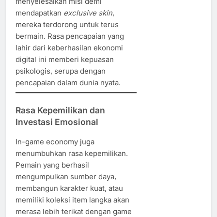
menyelesaikan misi demi
mendapatkan
exclusive skin
,
mereka terdorong untuk terus
bermain. Rasa pencapaian yang
lahir dari keberhasilan ekonomi
digital ini memberi kepuasan
psikologis, serupa dengan
pencapaian dalam dunia nyata.
Rasa Kepemilikan dan
Investasi Emosional
In-game economy juga
menumbuhkan rasa kepemilikan.
Pemain yang berhasil
mengumpulkan sumber daya,
membangun karakter kuat, atau
memiliki koleksi item langka akan
merasa lebih terikat dengan game