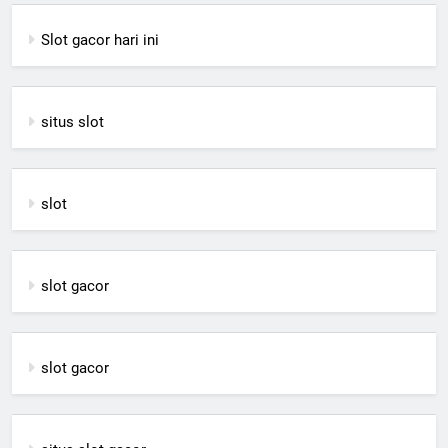
Slot gacor hari ini
situs slot
slot
slot gacor
slot gacor