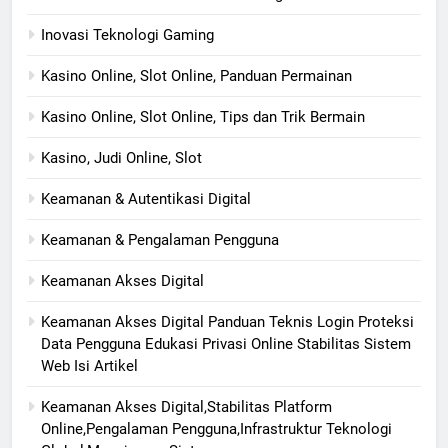
Inovasi Teknologi Gaming
Kasino Online, Slot Online, Panduan Permainan
Kasino Online, Slot Online, Tips dan Trik Bermain
Kasino, Judi Online, Slot
Keamanan & Autentikasi Digital
Keamanan & Pengalaman Pengguna
Keamanan Akses Digital
Keamanan Akses Digital Panduan Teknis Login Proteksi
Data Pengguna Edukasi Privasi Online Stabilitas Sistem
Web Isi Artikel
Keamanan Akses Digital,Stabilitas Platform
Online,Pengalaman Pengguna,Infrastruktur Teknologi