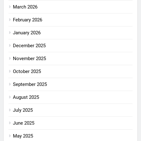
March 2026
February 2026
January 2026
December 2025
November 2025
October 2025
September 2025
August 2025
July 2025
June 2025
May 2025