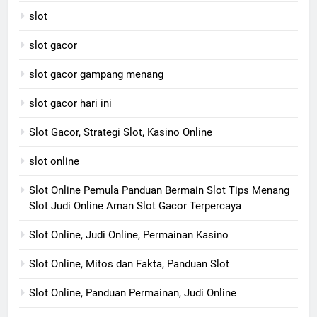
slot
slot gacor
slot gacor gampang menang
slot gacor hari ini
Slot Gacor, Strategi Slot, Kasino Online
slot online
Slot Online Pemula Panduan Bermain Slot Tips Menang
Slot Judi Online Aman Slot Gacor Terpercaya
Slot Online, Judi Online, Permainan Kasino
Slot Online, Mitos dan Fakta, Panduan Slot
Slot Online, Panduan Permainan, Judi Online