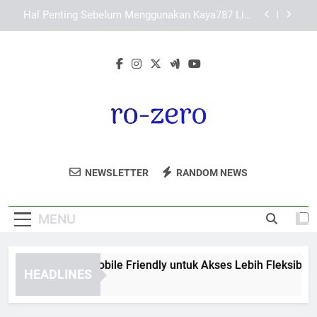
Skip
Edwinslot Alternatif dan Keunggulan Akses yang
to
Lebih Responsif untuk Pengalaman Digital
Nyaman
content
Panduan Daftar Pokemon787 Menggunakan
Perangkat Mobile
Lebah4D Login Mobile Friendly untuk Akses Lebih
Fleksibel
Hal Penting Sebelum Menggunakan Kaya787 Link
Alternatif
Edwinslot Alternatif dan Keunggulan Akses yang
Lebih Responsif untuk Pengalaman Digital
Ro-Zero
Nyaman
Dukung Gaya Hidup Ramah Lingkungan
Panduan Daftar Pokemon787 Menggunakan
NEWSLETTER
RANDOM NEWS
Perangkat Mobile
Dengan Produk Zero Waste Dari Ro-Zero.
Solusi Untuk Masa Depan Yang
MENU
Berkelanjutan.
bah4D Login Mobile Friendly untuk Akses Lebih Fleksibel
HEADLINES
Months Ago