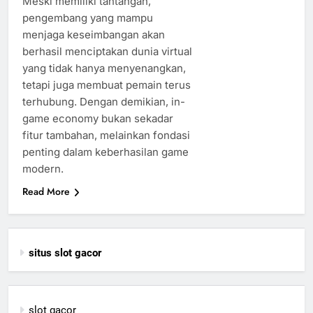
Meski memiliki tantangan,
pengembang yang mampu
menjaga keseimbangan akan
berhasil menciptakan dunia virtual
yang tidak hanya menyenangkan,
tetapi juga membuat pemain terus
terhubung. Dengan demikian, in-
game economy bukan sekadar
fitur tambahan, melainkan fondasi
penting dalam keberhasilan game
modern.
Read More
situs slot gacor
slot gacor