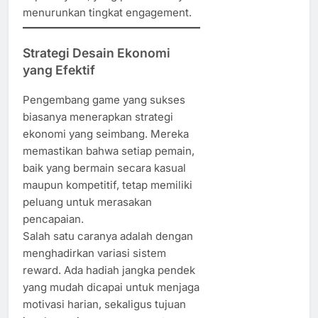
menurunkan tingkat engagement.
Strategi Desain Ekonomi
yang Efektif
Pengembang game yang sukses
biasanya menerapkan strategi
ekonomi yang seimbang. Mereka
memastikan bahwa setiap pemain,
baik yang bermain secara kasual
maupun kompetitif, tetap memiliki
peluang untuk merasakan
pencapaian.
Salah satu caranya adalah dengan
menghadirkan variasi sistem
reward. Ada hadiah jangka pendek
yang mudah dicapai untuk menjaga
motivasi harian, sekaligus tujuan