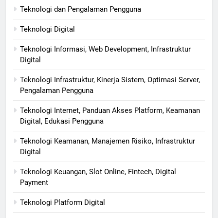
Teknologi dan Pengalaman Pengguna
Teknologi Digital
Teknologi Informasi, Web Development, Infrastruktur
Digital
Teknologi Infrastruktur, Kinerja Sistem, Optimasi Server,
Pengalaman Pengguna
Teknologi Internet, Panduan Akses Platform, Keamanan
Digital, Edukasi Pengguna
Teknologi Keamanan, Manajemen Risiko, Infrastruktur
Digital
Teknologi Keuangan, Slot Online, Fintech, Digital
Payment
Teknologi Platform Digital