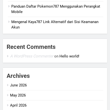
Panduan Daftar Pokemon787 Menggunakan Perangkat
Mobile
Mengenal Kaya787 Link Alternatif dari Sisi Keamanan
Akun
Recent Comments
A WordPress Commenter
on
Hello world!
Archives
June 2026
May 2026
April 2026