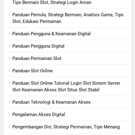
Tips Bermain Slot, Strategi Login Aman
Panduan Pemula, Strategi Bermain, Analisis Game, Tips
Slot, Edukasi Permainan
Panduan Pengguna & Keamanan Digital
Panduan Pengguna Digital
Panduan Permainan Slot
Panduan Slot Online
Panduan Slot Online Tutorial Login Slot Sistem Server
Slot Keamanan Akses Slot Situs Slot Stabil
Panduan Teknologi & Keamanan Akses
Pengalaman Akses Digital
Pengembangan Diri, Strategi Permainan, Tips Menang.