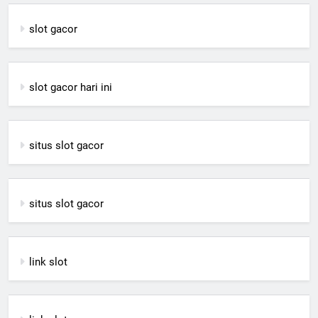
slot gacor
slot gacor hari ini
situs slot gacor
situs slot gacor
link slot