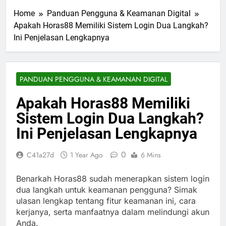
Home
Panduan Pengguna & Keamanan Digital
Apakah Horas88 Memiliki Sistem Login Dua Langkah?
Ini Penjelasan Lengkapnya
PANDUAN PENGGUNA & KEAMANAN DIGITAL
Apakah Horas88 Memiliki
Sistem Login Dua Langkah?
Ini Penjelasan Lengkapnya
0
C41a27d
1 Year Ago
6 Mins
Benarkah Horas88 sudah menerapkan sistem login
dua langkah untuk keamanan pengguna? Simak
ulasan lengkap tentang fitur keamanan ini, cara
kerjanya, serta manfaatnya dalam melindungi akun
Anda.