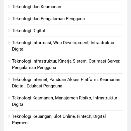
Teknologi dan Keamanan
Teknologi dan Pengalaman Pengguna
Teknologi Digital
Teknologi Informasi, Web Development, Infrastruktur
Digital
Teknologi Infrastruktur, Kinerja Sistem, Optimasi Server,
Pengalaman Pengguna
Teknologi Internet, Panduan Akses Platform, Keamanan
Digital, Edukasi Pengguna
Teknologi Keamanan, Manajemen Risiko, Infrastruktur
Digital
Teknologi Keuangan, Slot Online, Fintech, Digital
Payment