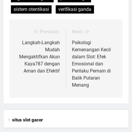
sistem otentikasi
verifikasi ganda
Previous:
Next:
Post
navigation
Langkah-Langkah
Psikologi
Mudah
Kemenangan Kecil
Mengaktifkan Akun
dalam Slot: Efek
Kaya787 dengan
Emosional dan
Aman dan Efektif
Perilaku Pemain di
Balik Putaran
Menang
situs slot gacor