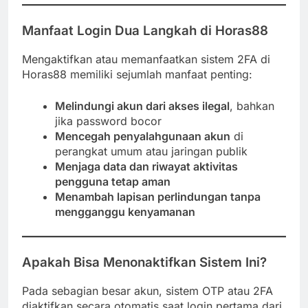
Manfaat Login Dua Langkah di Horas88
Mengaktifkan atau memanfaatkan sistem 2FA di
Horas88 memiliki sejumlah manfaat penting:
Melindungi akun dari akses ilegal
, bahkan
jika password bocor
Mencegah penyalahgunaan akun
di
perangkat umum atau jaringan publik
Menjaga data dan riwayat aktivitas
pengguna tetap aman
Menambah lapisan perlindungan tanpa
mengganggu kenyamanan
Apakah Bisa Menonaktifkan Sistem Ini?
Pada sebagian besar akun, sistem OTP atau 2FA
diaktifkan secara otomatis saat login pertama dari