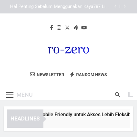
Skip
Edwinslot Alternatif dan Keunggulan Akses yang
to
Lebih Responsif untuk Pengalaman Digital
Nyaman
content
Panduan Daftar Pokemon787 Menggunakan
Perangkat Mobile
Lebah4D Login Mobile Friendly untuk Akses Lebih
Fleksibel
Hal Penting Sebelum Menggunakan Kaya787 Link
Alternatif
Edwinslot Alternatif dan Keunggulan Akses yang
Lebih Responsif untuk Pengalaman Digital
Ro-Zero
Nyaman
Dukung Gaya Hidup Ramah Lingkungan
Panduan Daftar Pokemon787 Menggunakan
NEWSLETTER
RANDOM NEWS
Perangkat Mobile
Dengan Produk Zero Waste Dari Ro-Zero.
Solusi Untuk Masa Depan Yang
MENU
Berkelanjutan.
bah4D Login Mobile Friendly untuk Akses Lebih Fleksibel
HEADLINES
Months Ago