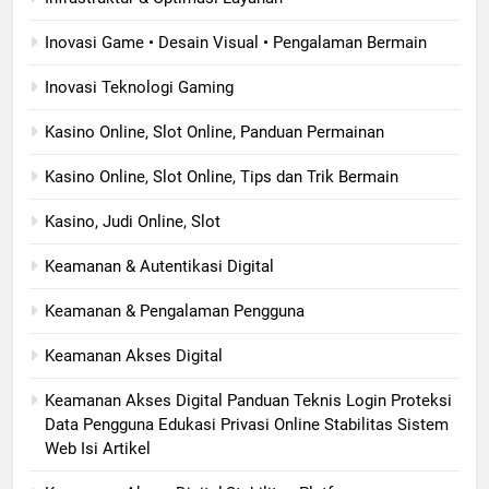
Inovasi Game • Desain Visual • Pengalaman Bermain
Inovasi Teknologi Gaming
Kasino Online, Slot Online, Panduan Permainan
Kasino Online, Slot Online, Tips dan Trik Bermain
Kasino, Judi Online, Slot
Keamanan & Autentikasi Digital
Keamanan & Pengalaman Pengguna
Keamanan Akses Digital
Keamanan Akses Digital Panduan Teknis Login Proteksi
Data Pengguna Edukasi Privasi Online Stabilitas Sistem
Web Isi Artikel