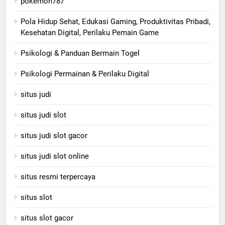
pokemon787
Pola Hidup Sehat, Edukasi Gaming, Produktivitas Pribadi,
Kesehatan Digital, Perilaku Pemain Game
Psikologi & Panduan Bermain Togel
Psikologi Permainan & Perilaku Digital
situs judi
situs judi slot
situs judi slot gacor
situs judi slot online
situs resmi terpercaya
situs slot
situs slot gacor