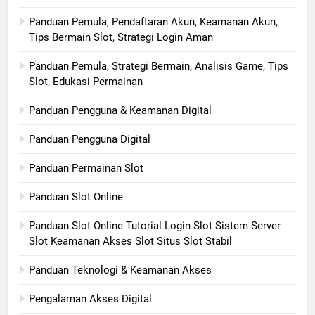
Panduan Pemula, Pendaftaran Akun, Keamanan Akun,
Tips Bermain Slot, Strategi Login Aman
Panduan Pemula, Strategi Bermain, Analisis Game, Tips
Slot, Edukasi Permainan
Panduan Pengguna & Keamanan Digital
Panduan Pengguna Digital
Panduan Permainan Slot
Panduan Slot Online
Panduan Slot Online Tutorial Login Slot Sistem Server
Slot Keamanan Akses Slot Situs Slot Stabil
Panduan Teknologi & Keamanan Akses
Pengalaman Akses Digital