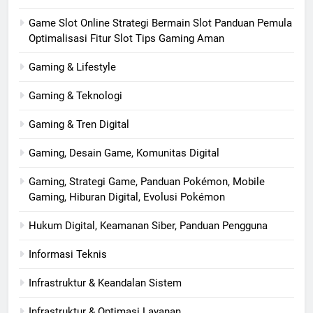
Game Slot Online Strategi Bermain Slot Panduan Pemula
Optimalisasi Fitur Slot Tips Gaming Aman
Gaming & Lifestyle
Gaming & Teknologi
Gaming & Tren Digital
Gaming, Desain Game, Komunitas Digital
Gaming, Strategi Game, Panduan Pokémon, Mobile
Gaming, Hiburan Digital, Evolusi Pokémon
Hukum Digital, Keamanan Siber, Panduan Pengguna
Informasi Teknis
Infrastruktur & Keandalan Sistem
Infrastruktur & Optimasi Layanan