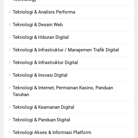
Teknologi & Analisis Performa
Teknologi & Desain Web
Teknologi & Hiburan Digital
Teknologi & Infrastruktur / Manajemen Trafik Digital
Teknologi & Infrastruktur Digital
Teknologi & Inovasi Digital
Teknologi & Internet, Permainan Kasino, Panduan
Taruhan
Teknologi & Keamanan Digital
Teknologi & Panduan Digital
Teknologi Akses & Informasi Platform