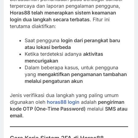
terpercaya dan laporan pengalaman pengguna,
Horas88 telah menerapkan sistem keamanan
login dua langkah secara terbatas
. Fitur ini
terutama diaktifkan:
Saat pengguna
login dari perangkat baru
atau lokasi berbeda
Ketika terdeteksi adanya
aktivitas
mencurigakan
Dalam beberapa kasus, untuk pengguna
yang
mengaktifkan pengamanan tambahan
melalui pengaturan akun
Jenis verifikasi dua langkah yang paling umum
digunakan oleh
horas88 login
adalah
pengiriman
kode OTP (One-Time Password)
melalui
SMS atau
email
.