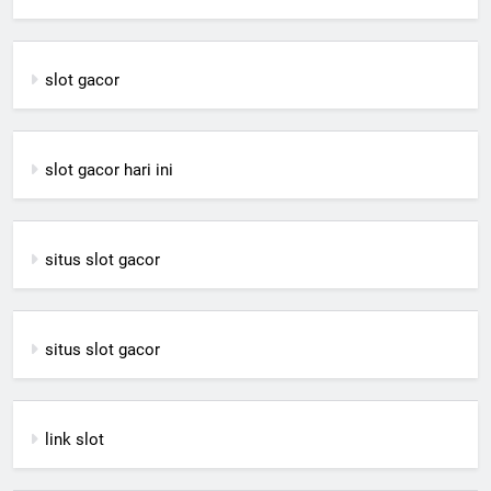
slot gacor
slot gacor hari ini
situs slot gacor
situs slot gacor
link slot