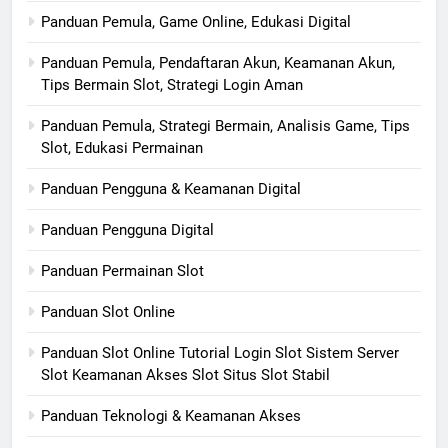
Panduan Pemula, Game Online, Edukasi Digital
Panduan Pemula, Pendaftaran Akun, Keamanan Akun,
Tips Bermain Slot, Strategi Login Aman
Panduan Pemula, Strategi Bermain, Analisis Game, Tips
Slot, Edukasi Permainan
Panduan Pengguna & Keamanan Digital
Panduan Pengguna Digital
Panduan Permainan Slot
Panduan Slot Online
Panduan Slot Online Tutorial Login Slot Sistem Server
Slot Keamanan Akses Slot Situs Slot Stabil
Panduan Teknologi & Keamanan Akses