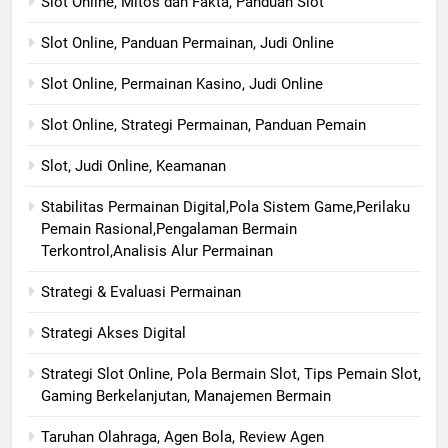
Slot Online, Mitos dan Fakta, Panduan Slot
Slot Online, Panduan Permainan, Judi Online
Slot Online, Permainan Kasino, Judi Online
Slot Online, Strategi Permainan, Panduan Pemain
Slot, Judi Online, Keamanan
Stabilitas Permainan Digital,Pola Sistem Game,Perilaku
Pemain Rasional,Pengalaman Bermain
Terkontrol,Analisis Alur Permainan
Strategi & Evaluasi Permainan
Strategi Akses Digital
Strategi Slot Online, Pola Bermain Slot, Tips Pemain Slot,
Gaming Berkelanjutan, Manajemen Bermain
Taruhan Olahraga, Agen Bola, Review Agen