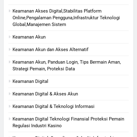
Keamanan Akses Digital,Stabilitas Platform
Online,Pengalaman Pengguna,Infrastruktur Teknologi
Global,Manajemen Sistem
Keamanan Akun
Keamanan Akun dan Akses Alternatif
Keamanan Akun, Panduan Login, Tips Bermain Aman,
Strategi Pemain, Proteksi Data
Keamanan Digital
Keamanan Digital & Akses Akun
Keamanan Digital & Teknologi Informasi
Keamanan Digital Teknologi Finansial Proteksi Pemain
Regulasi Industri Kasino