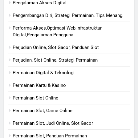
Pengalaman Akses Digital
Pengembangan Diri, Strategi Permainan, Tips Menang.
Performa Akses,Optimasi Web,Infrastruktur
Digital,Pengalaman Pengguna
Perjudian Online, Slot Gacor, Panduan Slot
Perjudian, Slot Online, Strategi Permainan
Permainan Digital & Teknologi
Permainan Kartu & Kasino
Permainan Slot Online
Permainan Slot, Game Online
Permainan Slot, Judi Online, Slot Gacor
Permainan Slot, Panduan Permainan