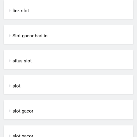
link slot
Slot gacor hari ini
situs slot
slot
slot gacor
slot gacor