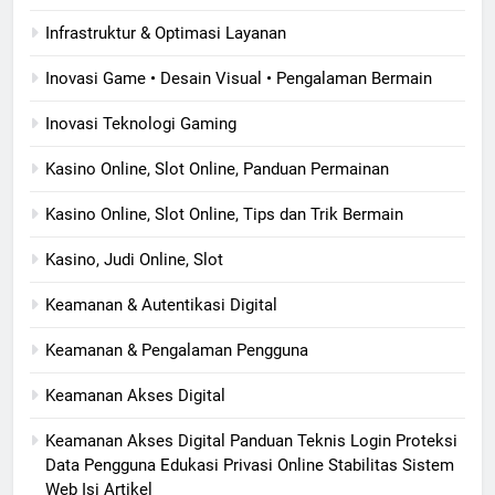
Infrastruktur & Optimasi Layanan
Inovasi Game • Desain Visual • Pengalaman Bermain
Inovasi Teknologi Gaming
Kasino Online, Slot Online, Panduan Permainan
Kasino Online, Slot Online, Tips dan Trik Bermain
Kasino, Judi Online, Slot
Keamanan & Autentikasi Digital
Keamanan & Pengalaman Pengguna
Keamanan Akses Digital
Keamanan Akses Digital Panduan Teknis Login Proteksi
Data Pengguna Edukasi Privasi Online Stabilitas Sistem
Web Isi Artikel