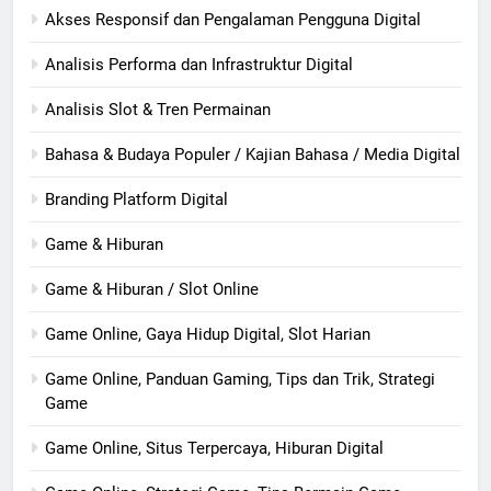
Akses Responsif dan Pengalaman Pengguna Digital
Analisis Performa dan Infrastruktur Digital
Analisis Slot & Tren Permainan
Bahasa & Budaya Populer / Kajian Bahasa / Media Digital
Branding Platform Digital
Game & Hiburan
Game & Hiburan / Slot Online
Game Online, Gaya Hidup Digital, Slot Harian
Game Online, Panduan Gaming, Tips dan Trik, Strategi
Game
Game Online, Situs Terpercaya, Hiburan Digital