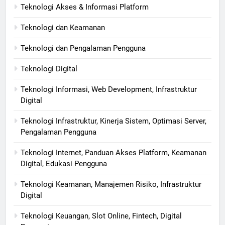
Teknologi Akses & Informasi Platform
Teknologi dan Keamanan
Teknologi dan Pengalaman Pengguna
Teknologi Digital
Teknologi Informasi, Web Development, Infrastruktur
Digital
Teknologi Infrastruktur, Kinerja Sistem, Optimasi Server,
Pengalaman Pengguna
Teknologi Internet, Panduan Akses Platform, Keamanan
Digital, Edukasi Pengguna
Teknologi Keamanan, Manajemen Risiko, Infrastruktur
Digital
Teknologi Keuangan, Slot Online, Fintech, Digital