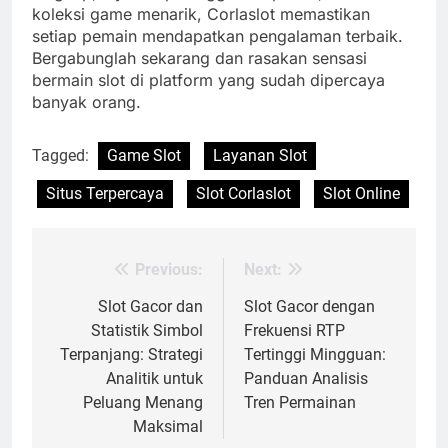
koleksi game menarik, Corlaslot memastikan
setiap pemain mendapatkan pengalaman terbaik.
Bergabunglah sekarang dan rasakan sensasi
bermain slot di platform yang sudah dipercaya
banyak orang.
Tagged:
Game Slot
Layanan Slot
Situs Terpercaya
Slot Corlaslot
Slot Online
Previous:
Next:
Post
navigation
Slot Gacor dan
Slot Gacor dengan
Statistik Simbol
Frekuensi RTP
Terpanjang: Strategi
Tertinggi Mingguan:
Analitik untuk
Panduan Analisis
Peluang Menang
Tren Permainan
Maksimal