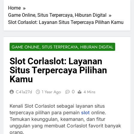
Home
Game Online, Situs Terpercaya, Hiburan Digital
Slot Corlaslot: Layanan Situs Terpercaya Pilihan Kamu
GAME ONLINE, SITUS TERPERCAYA, HIBURAN DIGITAL
Slot Corlaslot: Layanan
Situs Terpercaya Pilihan
Kamu
0
C41a27d
1 Year Ago
4 Mins
Kenali Slot Corlaslot sebagai layanan situs
terpercaya pilihan para pemain
slot
online.
Temukan keunggulan, keamanan, dan fitur
unggulan yang membuat Corlaslot favorit banyak
orang.