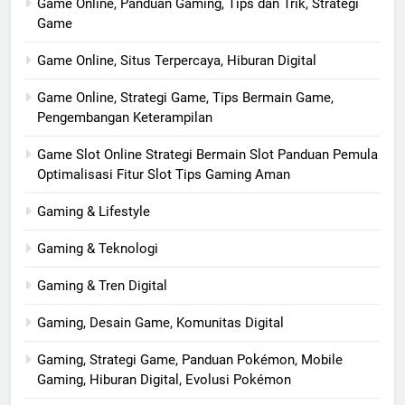
Game Online, Panduan Gaming, Tips dan Trik, Strategi
Game
Game Online, Situs Terpercaya, Hiburan Digital
Game Online, Strategi Game, Tips Bermain Game,
Pengembangan Keterampilan
Game Slot Online Strategi Bermain Slot Panduan Pemula
Optimalisasi Fitur Slot Tips Gaming Aman
Gaming & Lifestyle
Gaming & Teknologi
Gaming & Tren Digital
Gaming, Desain Game, Komunitas Digital
Gaming, Strategi Game, Panduan Pokémon, Mobile
Gaming, Hiburan Digital, Evolusi Pokémon