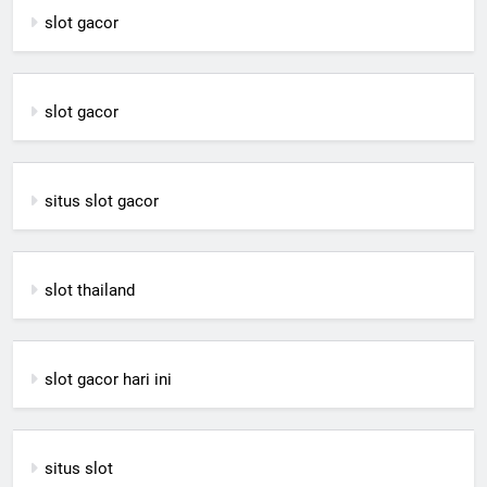
slot gacor
slot gacor
situs slot gacor
slot thailand
slot gacor hari ini
situs slot