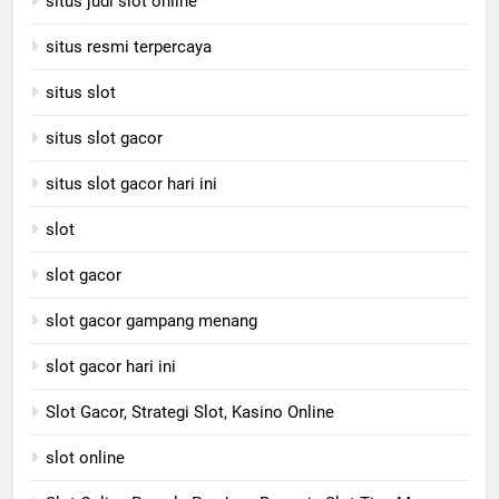
situs judi slot online
situs resmi terpercaya
situs slot
situs slot gacor
situs slot gacor hari ini
slot
slot gacor
slot gacor gampang menang
slot gacor hari ini
Slot Gacor, Strategi Slot, Kasino Online
slot online