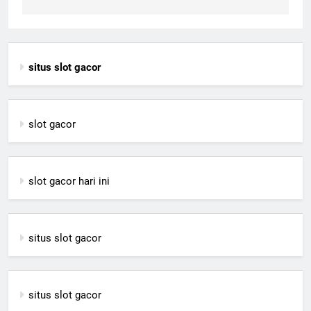
situs slot gacor
slot gacor
slot gacor hari ini
situs slot gacor
situs slot gacor