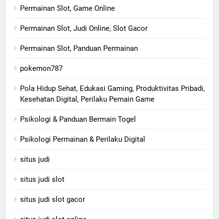
Permainan Slot, Game Online
Permainan Slot, Judi Online, Slot Gacor
Permainan Slot, Panduan Permainan
pokemon787
Pola Hidup Sehat, Edukasi Gaming, Produktivitas Pribadi,
Kesehatan Digital, Perilaku Pemain Game
Psikologi & Panduan Bermain Togel
Psikologi Permainan & Perilaku Digital
situs judi
situs judi slot
situs judi slot gacor