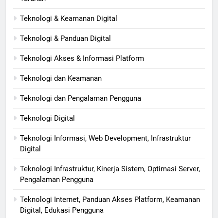
Teknologi & Keamanan Digital
Teknologi & Panduan Digital
Teknologi Akses & Informasi Platform
Teknologi dan Keamanan
Teknologi dan Pengalaman Pengguna
Teknologi Digital
Teknologi Informasi, Web Development, Infrastruktur
Digital
Teknologi Infrastruktur, Kinerja Sistem, Optimasi Server,
Pengalaman Pengguna
Teknologi Internet, Panduan Akses Platform, Keamanan
Digital, Edukasi Pengguna