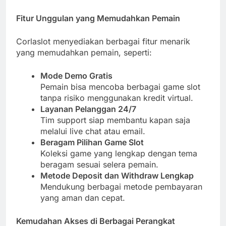
Fitur Unggulan yang Memudahkan Pemain
Corlaslot menyediakan berbagai fitur menarik
yang memudahkan pemain, seperti:
Mode Demo Gratis
Pemain bisa mencoba berbagai game slot
tanpa risiko menggunakan kredit virtual.
Layanan Pelanggan 24/7
Tim support siap membantu kapan saja
melalui live chat atau email.
Beragam Pilihan Game Slot
Koleksi game yang lengkap dengan tema
beragam sesuai selera pemain.
Metode Deposit dan Withdraw Lengkap
Mendukung berbagai metode pembayaran
yang aman dan cepat.
Kemudahan Akses di Berbagai Perangkat