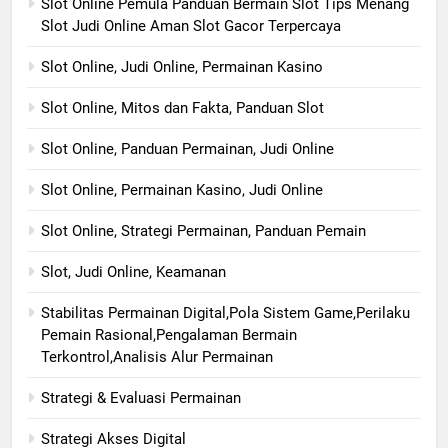
Slot Online Pemula Panduan Bermain Slot Tips Menang
Slot Judi Online Aman Slot Gacor Terpercaya
Slot Online, Judi Online, Permainan Kasino
Slot Online, Mitos dan Fakta, Panduan Slot
Slot Online, Panduan Permainan, Judi Online
Slot Online, Permainan Kasino, Judi Online
Slot Online, Strategi Permainan, Panduan Pemain
Slot, Judi Online, Keamanan
Stabilitas Permainan Digital,Pola Sistem Game,Perilaku
Pemain Rasional,Pengalaman Bermain
Terkontrol,Analisis Alur Permainan
Strategi & Evaluasi Permainan
Strategi Akses Digital