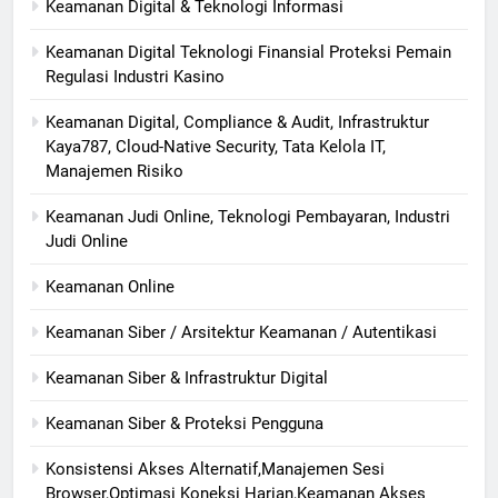
Keamanan Digital & Teknologi Informasi
Keamanan Digital Teknologi Finansial Proteksi Pemain
Regulasi Industri Kasino
Keamanan Digital, Compliance & Audit, Infrastruktur
Kaya787, Cloud-Native Security, Tata Kelola IT,
Manajemen Risiko
Keamanan Judi Online, Teknologi Pembayaran, Industri
Judi Online
Keamanan Online
Keamanan Siber / Arsitektur Keamanan / Autentikasi
Keamanan Siber & Infrastruktur Digital
Keamanan Siber & Proteksi Pengguna
Konsistensi Akses Alternatif,Manajemen Sesi
Browser,Optimasi Koneksi Harian,Keamanan Akses