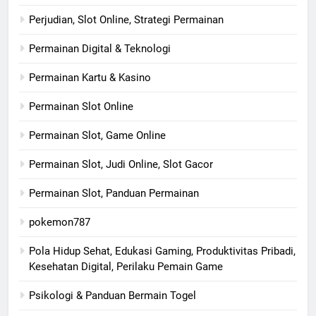
Perjudian, Slot Online, Strategi Permainan
Permainan Digital & Teknologi
Permainan Kartu & Kasino
Permainan Slot Online
Permainan Slot, Game Online
Permainan Slot, Judi Online, Slot Gacor
Permainan Slot, Panduan Permainan
pokemon787
Pola Hidup Sehat, Edukasi Gaming, Produktivitas Pribadi,
Kesehatan Digital, Perilaku Pemain Game
Psikologi & Panduan Bermain Togel