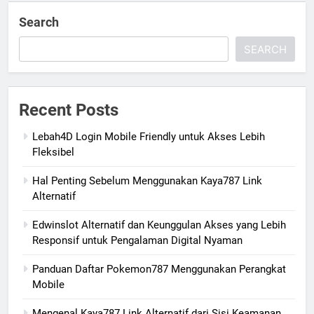
Search
SEARCH
Recent Posts
Lebah4D Login Mobile Friendly untuk Akses Lebih
Fleksibel
Hal Penting Sebelum Menggunakan Kaya787 Link
Alternatif
Edwinslot Alternatif dan Keunggulan Akses yang Lebih
Responsif untuk Pengalaman Digital Nyaman
Panduan Daftar Pokemon787 Menggunakan Perangkat
Mobile
Mengenal Kaya787 Link Alternatif dari Sisi Keamanan