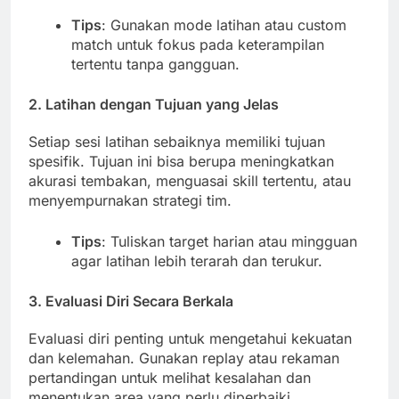
Tips
: Gunakan mode latihan atau custom
match untuk fokus pada keterampilan
tertentu tanpa gangguan.
2.
Latihan dengan Tujuan yang Jelas
Setiap sesi latihan sebaiknya memiliki tujuan
spesifik. Tujuan ini bisa berupa meningkatkan
akurasi tembakan, menguasai skill tertentu, atau
menyempurnakan strategi tim.
Tips
: Tuliskan target harian atau mingguan
agar latihan lebih terarah dan terukur.
3.
Evaluasi Diri Secara Berkala
Evaluasi diri penting untuk mengetahui kekuatan
dan kelemahan. Gunakan replay atau rekaman
pertandingan untuk melihat kesalahan dan
menentukan area yang perlu diperbaiki.