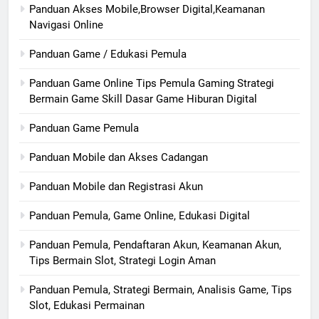
Panduan Akses Mobile,Browser Digital,Keamanan
Navigasi Online
Panduan Game / Edukasi Pemula
Panduan Game Online Tips Pemula Gaming Strategi
Bermain Game Skill Dasar Game Hiburan Digital
Panduan Game Pemula
Panduan Mobile dan Akses Cadangan
Panduan Mobile dan Registrasi Akun
Panduan Pemula, Game Online, Edukasi Digital
Panduan Pemula, Pendaftaran Akun, Keamanan Akun,
Tips Bermain Slot, Strategi Login Aman
Panduan Pemula, Strategi Bermain, Analisis Game, Tips
Slot, Edukasi Permainan