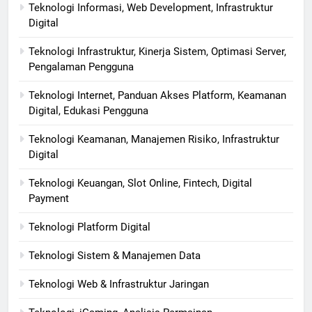
Teknologi Informasi, Web Development, Infrastruktur
Digital
Teknologi Infrastruktur, Kinerja Sistem, Optimasi Server,
Pengalaman Pengguna
Teknologi Internet, Panduan Akses Platform, Keamanan
Digital, Edukasi Pengguna
Teknologi Keamanan, Manajemen Risiko, Infrastruktur
Digital
Teknologi Keuangan, Slot Online, Fintech, Digital
Payment
Teknologi Platform Digital
Teknologi Sistem & Manajemen Data
Teknologi Web & Infrastruktur Jaringan