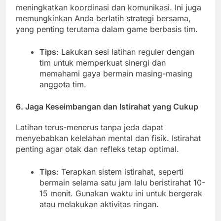
meningkatkan koordinasi dan komunikasi. Ini juga
memungkinkan Anda berlatih strategi bersama,
yang penting terutama dalam game berbasis tim.
Tips
: Lakukan sesi latihan reguler dengan
tim untuk memperkuat sinergi dan
memahami gaya bermain masing-masing
anggota tim.
6.
Jaga Keseimbangan dan Istirahat yang Cukup
Latihan terus-menerus tanpa jeda dapat
menyebabkan kelelahan mental dan fisik. Istirahat
penting agar otak dan refleks tetap optimal.
Tips
: Terapkan sistem istirahat, seperti
bermain selama satu jam lalu beristirahat 10-
15 menit. Gunakan waktu ini untuk bergerak
atau melakukan aktivitas ringan.