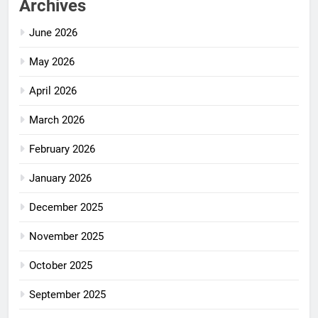
Archives
June 2026
May 2026
April 2026
March 2026
February 2026
January 2026
December 2025
November 2025
October 2025
September 2025