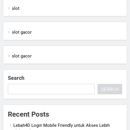
slot
slot gacor
slot gacor
Search
SEARCH
Recent Posts
Lebah4D Login Mobile Friendly untuk Akses Lebih