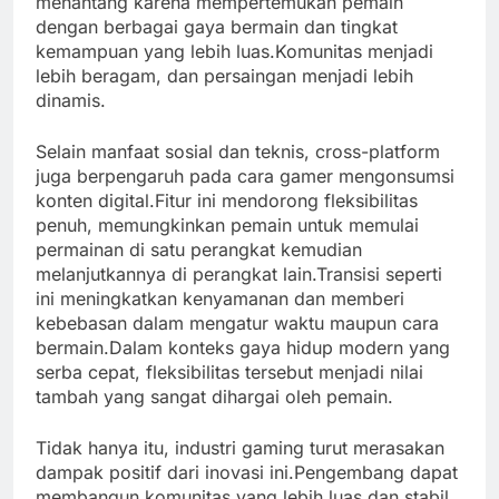
menantang karena mempertemukan pemain
dengan berbagai gaya bermain dan tingkat
kemampuan yang lebih luas.Komunitas menjadi
lebih beragam, dan persaingan menjadi lebih
dinamis.
Selain manfaat sosial dan teknis, cross-platform
juga berpengaruh pada cara gamer mengonsumsi
konten digital.Fitur ini mendorong fleksibilitas
penuh, memungkinkan pemain untuk memulai
permainan di satu perangkat kemudian
melanjutkannya di perangkat lain.Transisi seperti
ini meningkatkan kenyamanan dan memberi
kebebasan dalam mengatur waktu maupun cara
bermain.Dalam konteks gaya hidup modern yang
serba cepat, fleksibilitas tersebut menjadi nilai
tambah yang sangat dihargai oleh pemain.
Tidak hanya itu, industri gaming turut merasakan
dampak positif dari inovasi ini.Pengembang dapat
membangun komunitas yang lebih luas dan stabil