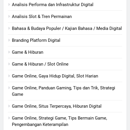
Analisis Performa dan Infrastruktur Digital
Analisis Slot & Tren Permainan
Bahasa & Budaya Populer / Kajian Bahasa / Media Digital
Branding Platform Digital
Game & Hiburan
Game & Hiburan / Slot Online
Game Online, Gaya Hidup Digital, Slot Harian
Game Online, Panduan Gaming, Tips dan Trik, Strategi
Game
Game Online, Situs Terpercaya, Hiburan Digital
Game Online, Strategi Game, Tips Bermain Game,
Pengembangan Keterampilan