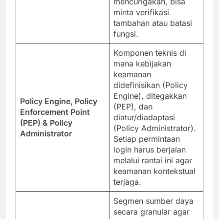
mencurigakan, bisa
minta verifikasi
tambahan atau batasi
fungsi.
Komponen teknis di
mana kebijakan
keamanan
didefinisikan (Policy
Engine), ditegakkan
Policy Engine, Policy
(PEP), dan
Enforcement Point
diatur/diadaptasi
(PEP) & Policy
(Policy Administrator).
Administrator
Setiap permintaan
login harus berjalan
melalui rantai ini agar
keamanan kontekstual
terjaga.
Segmen sumber daya
secara granular agar