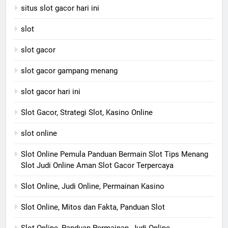
situs slot gacor hari ini
slot
slot gacor
slot gacor gampang menang
slot gacor hari ini
Slot Gacor, Strategi Slot, Kasino Online
slot online
Slot Online Pemula Panduan Bermain Slot Tips Menang
Slot Judi Online Aman Slot Gacor Terpercaya
Slot Online, Judi Online, Permainan Kasino
Slot Online, Mitos dan Fakta, Panduan Slot
Slot Online, Panduan Permainan, Judi Online