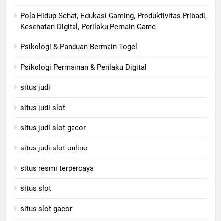
Pola Hidup Sehat, Edukasi Gaming, Produktivitas Pribadi,
Kesehatan Digital, Perilaku Pemain Game
Psikologi & Panduan Bermain Togel
Psikologi Permainan & Perilaku Digital
situs judi
situs judi slot
situs judi slot gacor
situs judi slot online
situs resmi terpercaya
situs slot
situs slot gacor