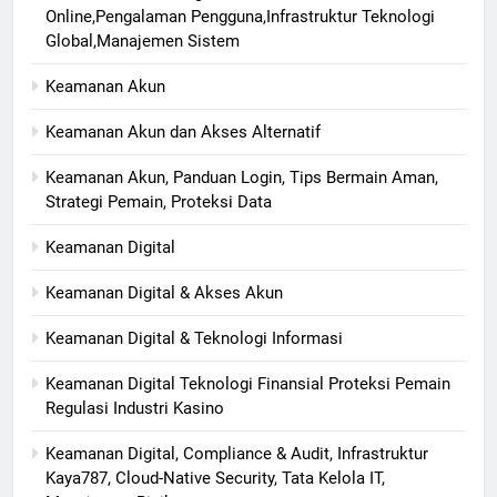
Online,Pengalaman Pengguna,Infrastruktur Teknologi
Global,Manajemen Sistem
Keamanan Akun
Keamanan Akun dan Akses Alternatif
Keamanan Akun, Panduan Login, Tips Bermain Aman,
Strategi Pemain, Proteksi Data
Keamanan Digital
Keamanan Digital & Akses Akun
Keamanan Digital & Teknologi Informasi
Keamanan Digital Teknologi Finansial Proteksi Pemain
Regulasi Industri Kasino
Keamanan Digital, Compliance & Audit, Infrastruktur
Kaya787, Cloud-Native Security, Tata Kelola IT,