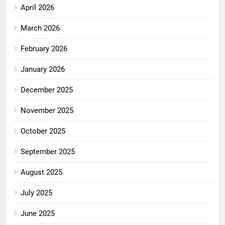
April 2026
March 2026
February 2026
January 2026
December 2025
November 2025
October 2025
September 2025
August 2025
July 2025
June 2025