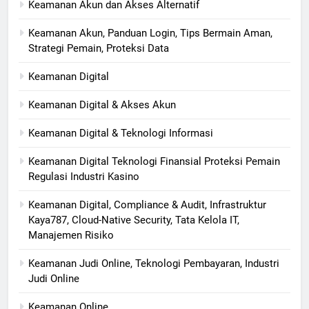
Keamanan Akun dan Akses Alternatif
Keamanan Akun, Panduan Login, Tips Bermain Aman,
Strategi Pemain, Proteksi Data
Keamanan Digital
Keamanan Digital & Akses Akun
Keamanan Digital & Teknologi Informasi
Keamanan Digital Teknologi Finansial Proteksi Pemain
Regulasi Industri Kasino
Keamanan Digital, Compliance & Audit, Infrastruktur
Kaya787, Cloud-Native Security, Tata Kelola IT,
Manajemen Risiko
Keamanan Judi Online, Teknologi Pembayaran, Industri
Judi Online
Keamanan Online