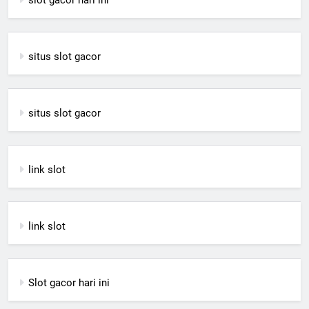
situs slot gacor
situs slot gacor
link slot
link slot
Slot gacor hari ini