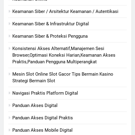
Keamanan Siber / Arsitektur Keamanan / Autentikasi
Keamanan Siber & Infrastruktur Digital
Keamanan Siber & Proteksi Pengguna
Konsistensi Akses Alternatif,Manajemen Sesi
Browser,Optimasi Koneksi Harian,Keamanan Akses
Praktis,Panduan Pengguna Multiperangkat
Mesin Slot Online Slot Gacor Tips Bermain Kasino
Strategi Bermain Slot
Navigasi Praktis Platform Digital
Panduan Akses Digital
Panduan Akses Digital Praktis
Panduan Akses Mobile Digital