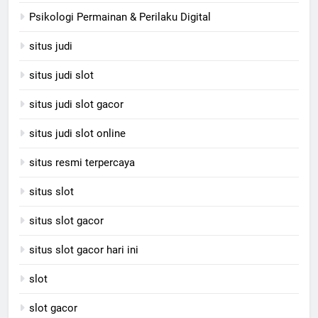
Psikologi Permainan & Perilaku Digital
situs judi
situs judi slot
situs judi slot gacor
situs judi slot online
situs resmi terpercaya
situs slot
situs slot gacor
situs slot gacor hari ini
slot
slot gacor