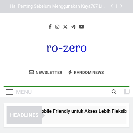
Skip
Edwinslot Alternatif dan Keunggulan Akses yang
to
Lebih Responsif untuk Pengalaman Digital
Nyaman
content
Panduan Daftar Pokemon787 Menggunakan
Perangkat Mobile
Lebah4D Login Mobile Friendly untuk Akses Lebih
Fleksibel
Hal Penting Sebelum Menggunakan Kaya787 Link
Alternatif
Edwinslot Alternatif dan Keunggulan Akses yang
Lebih Responsif untuk Pengalaman Digital
Ro-Zero
Nyaman
Dukung Gaya Hidup Ramah Lingkungan
Panduan Daftar Pokemon787 Menggunakan
NEWSLETTER
RANDOM NEWS
Perangkat Mobile
Dengan Produk Zero Waste Dari Ro-Zero.
Solusi Untuk Masa Depan Yang
MENU
Berkelanjutan.
bah4D Login Mobile Friendly untuk Akses Lebih Fleksibel
HEADLINES
Months Ago