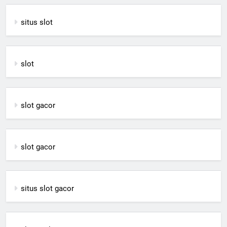
situs slot
slot
slot gacor
slot gacor
situs slot gacor