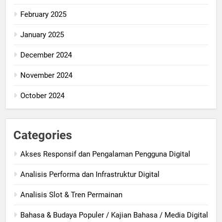
February 2025
January 2025
December 2024
November 2024
October 2024
Categories
Akses Responsif dan Pengalaman Pengguna Digital
Analisis Performa dan Infrastruktur Digital
Analisis Slot & Tren Permainan
Bahasa & Budaya Populer / Kajian Bahasa / Media Digital