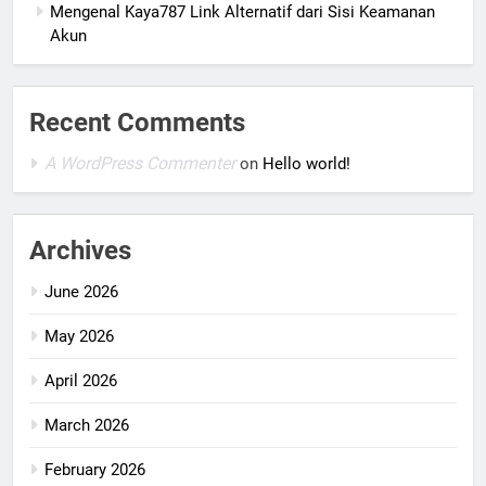
Mengenal Kaya787 Link Alternatif dari Sisi Keamanan
Akun
Recent Comments
A WordPress Commenter
on
Hello world!
Archives
June 2026
May 2026
April 2026
March 2026
February 2026