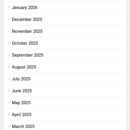
January 2026
December 2025
November 2025
October 2025
September 2025
August 2025
July 2025
June 2025
May 2025
April 2025
March 2025