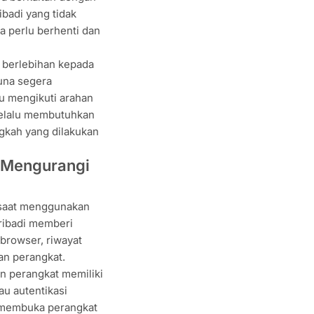
ibadi yang tidak
 perlu berhenti dan
 berlebihan kepada
una segera
u mengikuti arahan
selalu membutuhkan
gkah yang dilakukan
 Mengurangi
n saat menggunakan
pribadi memberi
browser, riwayat
an perangkat.
an perangkat memiliki
tau autentikasi
 membuka perangkat