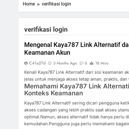
Home
verifikasi login
verifikasi login
Mengenal Kaya787 Link Alternatif dar
Keamanan Akun
C41a27d
3 Months Ago
0
18 Mins
Kenali Kaya787 Link Alternatif dari sisi keamanan
jelas untuk menjaga akses tetap aman, praktis, dan 
Memahami Kaya787 Link Alternat
Konteks Keamanan
Kaya787 Link Alternatif sering dicari pengguna ket
akses cadangan yang lebih praktis saat akses utama
optimal.Namun, akses alternatif tidak hanya perlu dil
kemudahan.Pengguna juga perlu memahami bagai