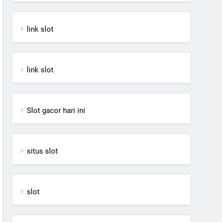
link slot
link slot
Slot gacor hari ini
situs slot
slot