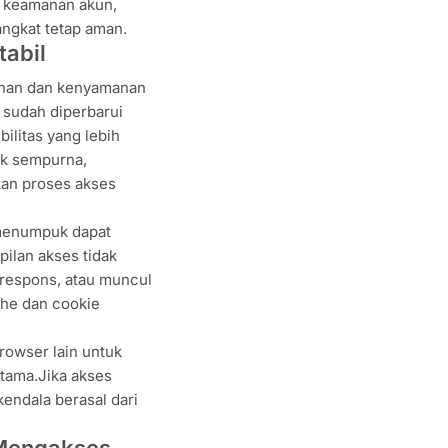
a keamanan akun,
ngkat tetap aman.
tabil
anan dan kenyamanan
 sudah diperbarui
ilitas yang lebih
ak sempurna,
an proses akses
 menumpuk dapat
ilan akses tidak
erespons, atau muncul
he dan cookie
rowser lain untuk
tama.Jika akses
endala berasal dari
 Mengakses