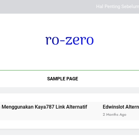
Hal Penting Sebelum
Edwinslot Alternatif dan Keunggulan Akses yang Lebih Resp
Panduan Daftar Pokem
Lebah4D Login Mobile
Zero
Hal Penting Sebelum
ya Hidup Ramah Lingkungan Dengan Produk Zero Waste Dari Ro
Edwinslot Alternatif dan Keunggulan Akses yang Lebih Resp
SAMPLE PAGE
Panduan Daftar Pokem
n Kaya787 Link Alternatif
Edwinslot Alternatif dan K
2 Months Ago