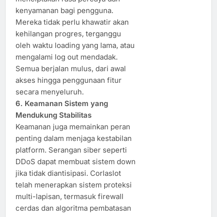
kenyamanan bagi pengguna.
Mereka tidak perlu khawatir akan
kehilangan progres, terganggu
oleh waktu loading yang lama, atau
mengalami log out mendadak.
Semua berjalan mulus, dari awal
akses hingga penggunaan fitur
secara menyeluruh.
6. Keamanan Sistem yang
Mendukung Stabilitas
Keamanan juga memainkan peran
penting dalam menjaga kestabilan
platform. Serangan siber seperti
DDoS dapat membuat sistem down
jika tidak diantisipasi. Corlaslot
telah menerapkan sistem proteksi
multi-lapisan, termasuk firewall
cerdas dan algoritma pembatasan