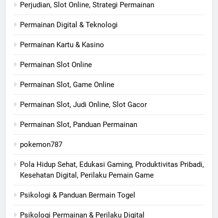
Perjudian, Slot Online, Strategi Permainan
Permainan Digital & Teknologi
Permainan Kartu & Kasino
Permainan Slot Online
Permainan Slot, Game Online
Permainan Slot, Judi Online, Slot Gacor
Permainan Slot, Panduan Permainan
pokemon787
Pola Hidup Sehat, Edukasi Gaming, Produktivitas Pribadi,
Kesehatan Digital, Perilaku Pemain Game
Psikologi & Panduan Bermain Togel
Psikologi Permainan & Perilaku Digital