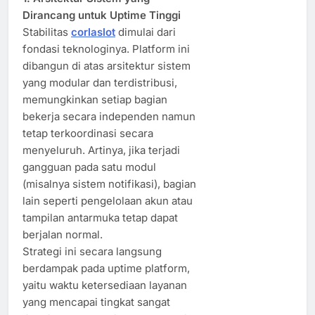
Dirancang untuk Uptime Tinggi
Stabilitas
corlaslot
dimulai dari
fondasi teknologinya. Platform ini
dibangun di atas arsitektur sistem
yang modular dan terdistribusi,
memungkinkan setiap bagian
bekerja secara independen namun
tetap terkoordinasi secara
menyeluruh. Artinya, jika terjadi
gangguan pada satu modul
(misalnya sistem notifikasi), bagian
lain seperti pengelolaan akun atau
tampilan antarmuka tetap dapat
berjalan normal.
Strategi ini secara langsung
berdampak pada uptime platform,
yaitu waktu ketersediaan layanan
yang mencapai tingkat sangat