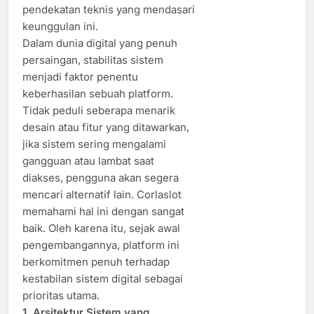
pendekatan teknis yang mendasari
keunggulan ini.
Dalam dunia digital yang penuh
persaingan, stabilitas sistem
menjadi faktor penentu
keberhasilan sebuah platform.
Tidak peduli seberapa menarik
desain atau fitur yang ditawarkan,
jika sistem sering mengalami
gangguan atau lambat saat
diakses, pengguna akan segera
mencari alternatif lain. Corlaslot
memahami hal ini dengan sangat
baik. Oleh karena itu, sejak awal
pengembangannya, platform ini
berkomitmen penuh terhadap
kestabilan sistem digital sebagai
prioritas utama.
1. Arsitektur Sistem yang