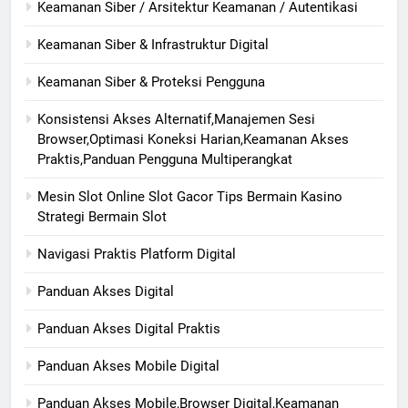
Keamanan Siber / Arsitektur Keamanan / Autentikasi
Keamanan Siber & Infrastruktur Digital
Keamanan Siber & Proteksi Pengguna
Konsistensi Akses Alternatif,Manajemen Sesi
Browser,Optimasi Koneksi Harian,Keamanan Akses
Praktis,Panduan Pengguna Multiperangkat
Mesin Slot Online Slot Gacor Tips Bermain Kasino
Strategi Bermain Slot
Navigasi Praktis Platform Digital
Panduan Akses Digital
Panduan Akses Digital Praktis
Panduan Akses Mobile Digital
Panduan Akses Mobile,Browser Digital,Keamanan