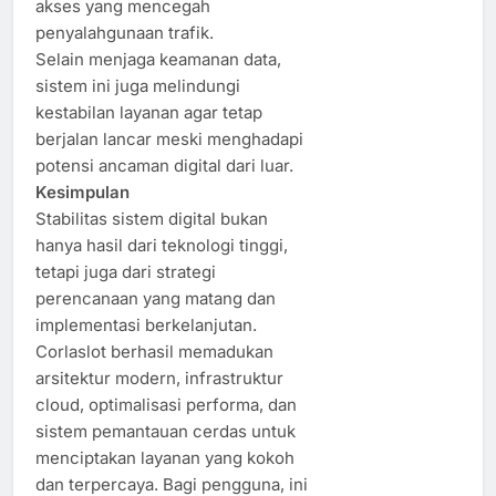
akses yang mencegah
penyalahgunaan trafik.
Selain menjaga keamanan data,
sistem ini juga melindungi
kestabilan layanan agar tetap
berjalan lancar meski menghadapi
potensi ancaman digital dari luar.
Kesimpulan
Stabilitas sistem digital bukan
hanya hasil dari teknologi tinggi,
tetapi juga dari strategi
perencanaan yang matang dan
implementasi berkelanjutan.
Corlaslot berhasil memadukan
arsitektur modern, infrastruktur
cloud, optimalisasi performa, dan
sistem pemantauan cerdas untuk
menciptakan layanan yang kokoh
dan terpercaya. Bagi pengguna, ini