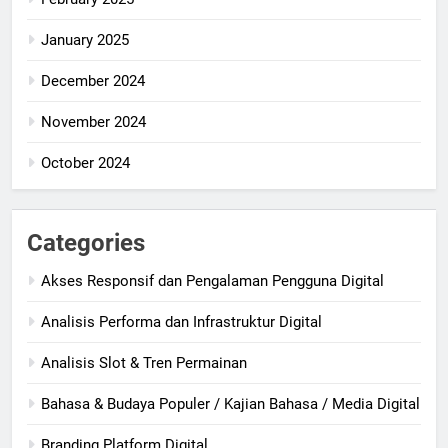
January 2025
December 2024
November 2024
October 2024
Categories
Akses Responsif dan Pengalaman Pengguna Digital
Analisis Performa dan Infrastruktur Digital
Analisis Slot & Tren Permainan
Bahasa & Budaya Populer / Kajian Bahasa / Media Digital
Branding Platform Digital