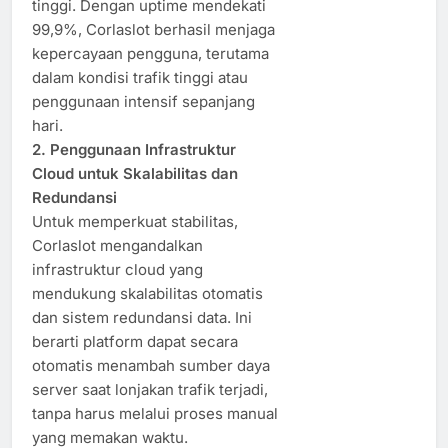
tinggi. Dengan uptime mendekati
99,9%, Corlaslot berhasil menjaga
kepercayaan pengguna, terutama
dalam kondisi trafik tinggi atau
penggunaan intensif sepanjang
hari.
2. Penggunaan Infrastruktur
Cloud untuk Skalabilitas dan
Redundansi
Untuk memperkuat stabilitas,
Corlaslot mengandalkan
infrastruktur cloud yang
mendukung skalabilitas otomatis
dan sistem redundansi data. Ini
berarti platform dapat secara
otomatis menambah sumber daya
server saat lonjakan trafik terjadi,
tanpa harus melalui proses manual
yang memakan waktu.