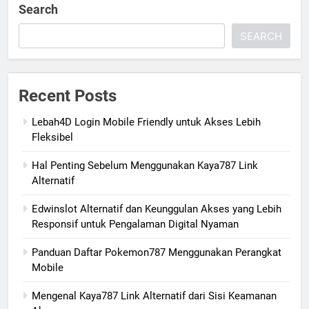
Search
SEARCH
Recent Posts
Lebah4D Login Mobile Friendly untuk Akses Lebih
Fleksibel
Hal Penting Sebelum Menggunakan Kaya787 Link
Alternatif
Edwinslot Alternatif dan Keunggulan Akses yang Lebih
Responsif untuk Pengalaman Digital Nyaman
Panduan Daftar Pokemon787 Menggunakan Perangkat
Mobile
Mengenal Kaya787 Link Alternatif dari Sisi Keamanan