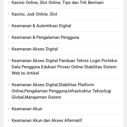
Kasino Online, Slot Online, Tips dan Trik Bermain
Kasino, Judi Online, Slot
Keamanan & Autentikasi Digital
Keamanan & Pengalaman Pengguna
Keamanan Akses Digital
Keamanan Akses Digital Panduan Teknis Login Proteksi
Data Pengguna Edukasi Privasi Online Stabilitas Sistem
Web Isi Artikel
Keamanan Akses Digital,Stabilitas Platform
Online,Pengalaman Pengguna,Infrastruktur Teknologi
Global,Manajemen Sistem
Keamanan Akun
Keamanan Akun dan Akses Alternatif