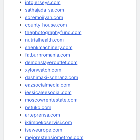
intojerseys.com
sathajada-sa.com
soremoiiyan.com
county-house.com
thephotographyfund.com
nutrialhealth.com
shenkmachinery.com
fatburnromania.com
demonslayeroutlet.com
xylonwatch.com
dashimaki-schranz.com
eazsocialmedia.com
jessicaleesocial.com
moscowrentestate.com
petuko.com
arteprensa.com
iklimbekoservisi.com
iseweurope.com
mejorestensiometros.com