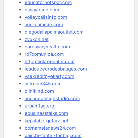
educatorhotspot.com
essaytome.com
volleyballsinfo.com
and-camicie.com
diegodallapalmaoutlet.com
zvukon.net
careswayhealth.com
rd7comunica.com
httptplinkrepeater.com
lesdouceursdesbauges.com
vsekreditnyekarty.com
astream345.com
clinikind.com
audacedesignstudio.com
urbanflag.org
ebusinesstalks.com
kepalabergetarz.net
bornamelanews24.com
daiichi-tantei-tochigi.com