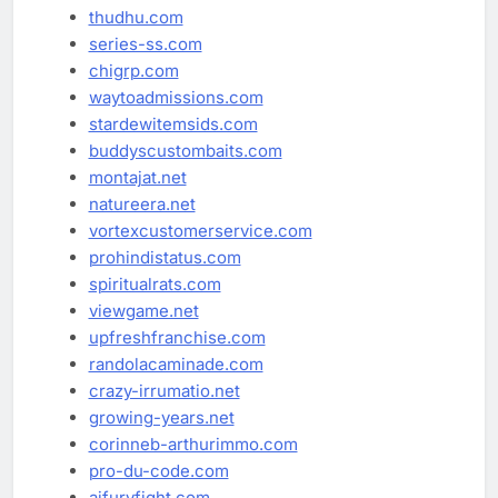
thudhu.com
series-ss.com
chigrp.com
waytoadmissions.com
stardewitemsids.com
buddyscustombaits.com
montajat.net
natureera.net
vortexcustomerservice.com
prohindistatus.com
spiritualrats.com
viewgame.net
upfreshfranchise.com
randolacaminade.com
crazy-irrumatio.net
growing-years.net
corinneb-arthurimmo.com
pro-du-code.com
ajfuryfight.com