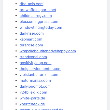
riha-axis.com
brownfieldsports.net
childmall-egy.com
blossomingpress.com
windowtintingtoday.com
darkriser.com
kabmart.com
terarose.com
wrapallaboutitanddyehappy.com
trendvonal.com
positivityloop.com
thelgservicecenter.com
vipistanbulturizm.com
motormaniax.com
dailyjonomot.com
724bileklik.com
white-parts.de
xpertcheck.de
tastatur-mit-touchpad.de