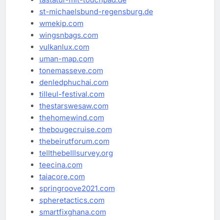
st-michaelsbund-regensburg.de
wmekip.com
wingsnbags.com
vulkanlux.com
uman-map.com
tonemasseve.com
denledphuchai.com
tilleul-festival.com
thestarswesaw.com
thehomewind.com
thebougecruise.com
thebeirutforum.com
tellthebelllsurvey.org
teecina.com
taiacore.com
springroove2021.com
spheretactics.com
smartfixghana.com