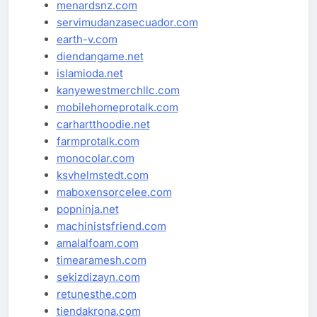
menardsnz.com
servimudanzasecuador.com
earth-v.com
diendangame.net
islamioda.net
kanyewestmerchllc.com
mobilehomeprotalk.com
carhartthoodie.net
farmprotalk.com
monocolar.com
ksvhelmstedt.com
maboxensorcelee.com
popninja.net
machinistsfriend.com
amalalfoam.com
timearamesh.com
sekizdizayn.com
retunesthe.com
tiendakrona.com