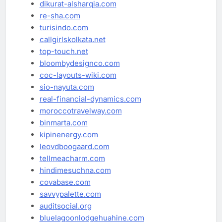
dikurat-alsharqia.com
re-sha.com
turisindo.com
callgirlskolkata.net
top-touch.net
bloombydesignco.com
coc-layouts-wiki.com
sio-nayuta.com
real-financial-dynamics.com
moroccotravelway.com
binmarta.com
kipinenergy.com
leovdboogaard.com
tellmeacharm.com
hindimesuchna.com
covabase.com
savvypalette.com
auditsocial.org
bluelagoonlodgehuahine.com