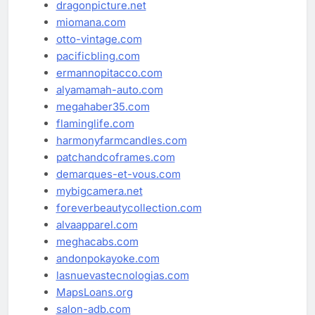
dragonpicture.net
miomana.com
otto-vintage.com
pacificbling.com
ermannopitacco.com
alyamamah-auto.com
megahaber35.com
flaminglife.com
harmonyfarmcandles.com
patchandcoframes.com
demarques-et-vous.com
mybigcamera.net
foreverbeautycollection.com
alvaapparel.com
meghacabs.com
andonpokayoke.com
lasnuevastecnologias.com
MapsLoans.org
salon-adb.com