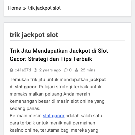
Home
trik jackpot slot
trik jackpot slot
Trik Jitu Mendapatkan Jackpot di Slot
Gacor: Strategi dan Tips Terbaik
c41a27d
2 years ago
0
25 mins
Temukan trik jitu untuk mendapatkan
jackpot
di slot gacor
. Pelajari strategi terbaik untuk
memaksimalkan peluang Anda meraih
kemenangan besar di mesin slot online yang
sedang panas.
Bermain mesin
slot gacor
adalah salah satu
cara terbaik untuk menikmati permainan
kasino online, terutama bagi mereka yang