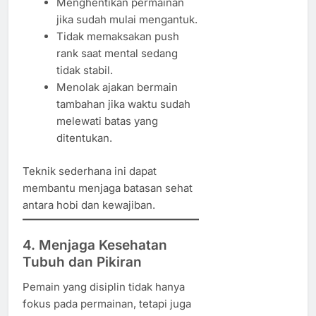
Menghentikan permainan
jika sudah mulai mengantuk.
Tidak memaksakan push
rank saat mental sedang
tidak stabil.
Menolak ajakan bermain
tambahan jika waktu sudah
melewati batas yang
ditentukan.
Teknik sederhana ini dapat
membantu menjaga batasan sehat
antara hobi dan kewajiban.
4. Menjaga Kesehatan
Tubuh dan Pikiran
Pemain yang disiplin tidak hanya
fokus pada permainan, tetapi juga