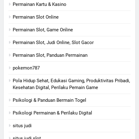
Permainan Kartu & Kasino
Permainan Slot Online
Permainan Slot, Game Online
Permainan Slot, Judi Online, Slot Gacor
Permainan Slot, Panduan Permainan
pokemon787
Pola Hidup Sehat, Edukasi Gaming, Produktivitas Pribadi,
Kesehatan Digital, Perilaku Pemain Game
Psikologi & Panduan Bermain Togel
Psikologi Permainan & Perilaku Digital
situs judi
situs judi slot