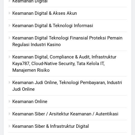
Keamanan Digital
Keamanan Digital & Akses Akun
Keamanan Digital & Teknologi Informasi
Keamanan Digital Teknologi Finansial Proteksi Pemain
Regulasi Industri Kasino
Keamanan Digital, Compliance & Audit, Infrastruktur
Kaya787, Cloud-Native Security, Tata Kelola IT,
Manajemen Risiko
Keamanan Judi Online, Teknologi Pembayaran, Industri
Judi Online
Keamanan Online
Keamanan Siber / Arsitektur Keamanan / Autentikasi
Keamanan Siber & Infrastruktur Digital