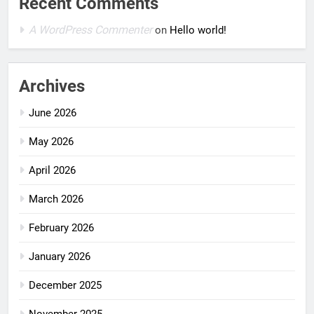
Recent Comments
A WordPress Commenter
on
Hello world!
Archives
June 2026
May 2026
April 2026
March 2026
February 2026
January 2026
December 2025
November 2025