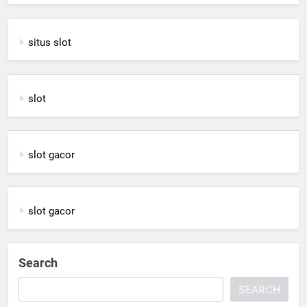
situs slot
slot
slot gacor
slot gacor
Search
SEARCH