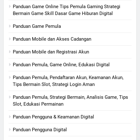
Panduan Game Online Tips Pemula Gaming Strategi
Bermain Game Skill Dasar Game Hiburan Digital
Panduan Game Pemula
Panduan Mobile dan Akses Cadangan
Panduan Mobile dan Registrasi Akun
Panduan Pemula, Game Online, Edukasi Digital
Panduan Pemula, Pendaftaran Akun, Keamanan Akun,
Tips Bermain Slot, Strategi Login Aman
Panduan Pemula, Strategi Bermain, Analisis Game, Tips
Slot, Edukasi Permainan
Panduan Pengguna & Keamanan Digital
Panduan Pengguna Digital