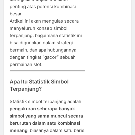
penting atas potensi kombinasi
besar.
Artikel ini akan mengulas secara
menyeluruh konsep simbol
terpanjang, bagaimana statistik ini
bisa digunakan dalam strategi
bermain, dan apa hubungannya
dengan tingkat “gacor” sebuah
permainan slot.
Apa Itu Statistik Simbol
Terpanjang?
Statistik simbol terpanjang adalah
pengukuran seberapa banyak
simbol yang sama muncul secara
berurutan dalam satu kombinasi
menang
, biasanya dalam satu baris