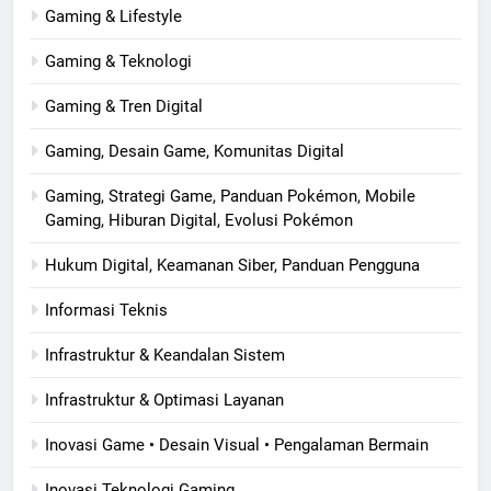
Gaming & Lifestyle
Gaming & Teknologi
Gaming & Tren Digital
Gaming, Desain Game, Komunitas Digital
Gaming, Strategi Game, Panduan Pokémon, Mobile
Gaming, Hiburan Digital, Evolusi Pokémon
Hukum Digital, Keamanan Siber, Panduan Pengguna
Informasi Teknis
Infrastruktur & Keandalan Sistem
Infrastruktur & Optimasi Layanan
Inovasi Game • Desain Visual • Pengalaman Bermain
Inovasi Teknologi Gaming