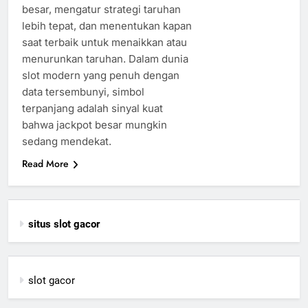
besar, mengatur strategi taruhan
lebih tepat, dan menentukan kapan
saat terbaik untuk menaikkan atau
menurunkan taruhan. Dalam dunia
slot modern yang penuh dengan
data tersembunyi, simbol
terpanjang adalah sinyal kuat
bahwa jackpot besar mungkin
sedang mendekat.
Read More
situs slot gacor
slot gacor