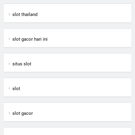
slot thailand
slot gacor hari ini
situs slot
slot
slot gacor