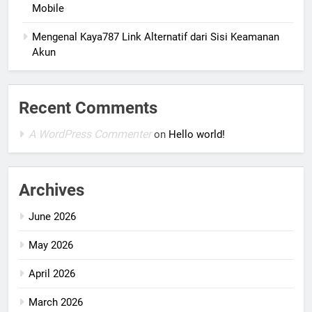
Mobile
Mengenal Kaya787 Link Alternatif dari Sisi Keamanan
Akun
Recent Comments
A WordPress Commenter
on
Hello world!
Archives
June 2026
May 2026
April 2026
March 2026