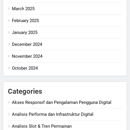
March 2025
February 2025
January 2025
December 2024
November 2024
October 2024
Categories
Akses Responsif dan Pengalaman Pengguna Digital
Analisis Performa dan Infrastruktur Digital
Analisis Slot & Tren Permainan