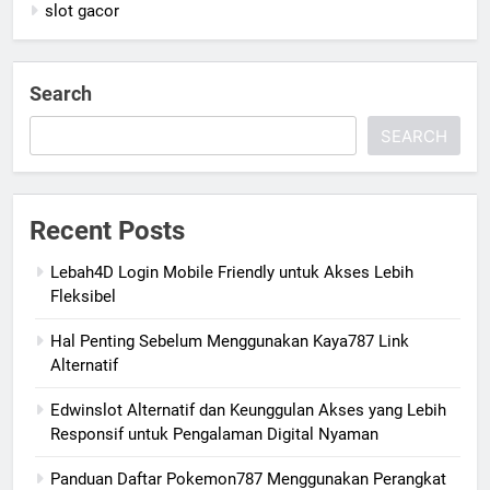
slot gacor
Search
SEARCH
Recent Posts
Lebah4D Login Mobile Friendly untuk Akses Lebih
Fleksibel
Hal Penting Sebelum Menggunakan Kaya787 Link
Alternatif
Edwinslot Alternatif dan Keunggulan Akses yang Lebih
Responsif untuk Pengalaman Digital Nyaman
Panduan Daftar Pokemon787 Menggunakan Perangkat