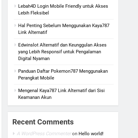
Lebah4D Login Mobile Friendly untuk Akses
Lebih Fleksibel
Hal Penting Sebelum Menggunakan Kaya787
Link Alternatif
Edwinslot Alternatif dan Keunggulan Akses
yang Lebih Responsif untuk Pengalaman
Digital Nyaman
Panduan Daftar Pokemon787 Menggunakan
Perangkat Mobile
Mengenal Kaya787 Link Alternatif dari Sisi
Keamanan Akun
Recent Comments
A WordPress Commenter
on
Hello world!