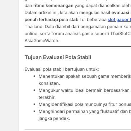
dan
ritme kemenangan
yang dapat diandalkan oleh
Dalam artikel ini, kita akan mengulas hasil
evaluasi 
penuh terhadap pola stabil
di beberapa
slot gacor 
Thailand. Data diambil dari pengamatan pemain kom
online, serta forum analisis game seperti ThaiSlotC
AsiaGameWatch.
Tujuan Evaluasi Pola Stabil
Evaluasi pola stabil bertujuan untuk:
Menentukan apakah sebuah game memberika
konsisten.
Mengukur waktu ideal bermain berdasarkan p
terakhir.
Mengidentifikasi pola munculnya fitur bonus 
Menghindari permainan yang fluktuatif dan b
jangka pendek.