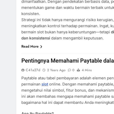
dimanfaatkan. Dengan pendekatan berbasis data, p
menentukan game dan waktu bermain terbaik untuk 
konsisten.
Strategi ini tidak hanya mengurangi risiko kerugian,
meningkatkan kontrol terhadap permainan. Ingat, k
bermain slot bukan hanya keberuntungan—tetapi
d
dan konsistensi
dalam mengambil keputusan.
Read More
Pentingnya Memahami Paytable dala
C41a27d
2 Years Ago
0
4 Mins
Paytable atau tabel pembayaran adalah elemen pen
permainan
slot
online. Dengan memahami paytable,
mengetahui nilai simbol, fitur bonus, dan mekanism
ini akan membahas mengapa memahami paytable sa
bagaimana hal ini dapat membantu Anda meningka
Apa Itu Paytable?