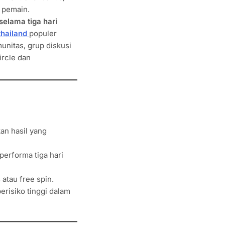
 pemain.
selama tiga hari
thailand
populer
unitas, grup diskusi
ircle dan
n hasil yang
erforma tiga hari
atau free spin.
erisiko tinggi dalam