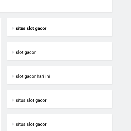
situs slot gacor
slot gacor
slot gacor hari ini
situs slot gacor
situs slot gacor