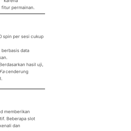
f” karena
 fitur permainan.
0 spin per sesi cukup
 berbasis data
kan.
Berdasarkan hasil uji,
Fa
cenderung
.
land memberikan
if. Beberapa slot
kenali dan