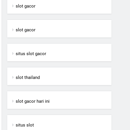
slot gacor
slot gacor
situs slot gacor
slot thailand
slot gacor hari ini
situs slot