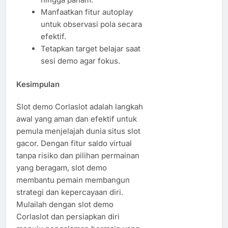
Manfaatkan fitur autoplay
untuk observasi pola secara
efektif.
Tetapkan target belajar saat
sesi demo agar fokus.
Kesimpulan
Slot demo Corlaslot adalah langkah
awal yang aman dan efektif untuk
pemula menjelajah dunia situs slot
gacor. Dengan fitur saldo virtual
tanpa risiko dan pilihan permainan
yang beragam, slot demo
membantu pemain membangun
strategi dan kepercayaan diri.
Mulailah dengan slot demo
Corlaslot dan persiapkan diri