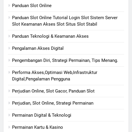
Panduan Slot Online
Panduan Slot Online Tutorial Login Slot Sistem Server
Slot Keamanan Akses Slot Situs Slot Stabil
Panduan Teknologi & Keamanan Akses
Pengalaman Akses Digital
Pengembangan Diri, Strategi Permainan, Tips Menang.
Performa Akses,Optimasi Web,Infrastruktur
Digital,Pengalaman Pengguna
Perjudian Online, Slot Gacor, Panduan Slot
Perjudian, Slot Online, Strategi Permainan
Permainan Digital & Teknologi
Permainan Kartu & Kasino