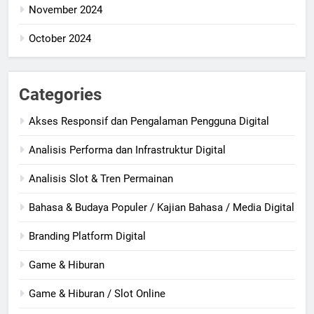
November 2024
October 2024
Categories
Akses Responsif dan Pengalaman Pengguna Digital
Analisis Performa dan Infrastruktur Digital
Analisis Slot & Tren Permainan
Bahasa & Budaya Populer / Kajian Bahasa / Media Digital
Branding Platform Digital
Game & Hiburan
Game & Hiburan / Slot Online