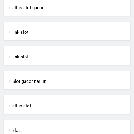
situs slot gacor
link slot
link slot
Slot gacor hari ini
situs slot
slot