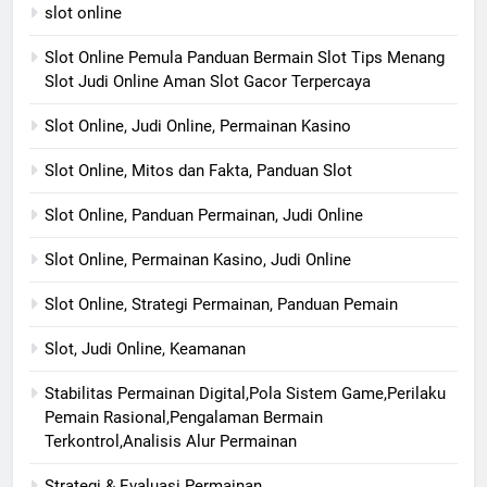
slot online
Slot Online Pemula Panduan Bermain Slot Tips Menang
Slot Judi Online Aman Slot Gacor Terpercaya
Slot Online, Judi Online, Permainan Kasino
Slot Online, Mitos dan Fakta, Panduan Slot
Slot Online, Panduan Permainan, Judi Online
Slot Online, Permainan Kasino, Judi Online
Slot Online, Strategi Permainan, Panduan Pemain
Slot, Judi Online, Keamanan
Stabilitas Permainan Digital,Pola Sistem Game,Perilaku
Pemain Rasional,Pengalaman Bermain
Terkontrol,Analisis Alur Permainan
Strategi & Evaluasi Permainan