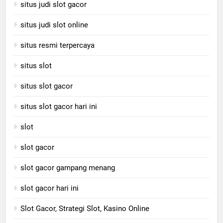
situs judi slot gacor
situs judi slot online
situs resmi terpercaya
situs slot
situs slot gacor
situs slot gacor hari ini
slot
slot gacor
slot gacor gampang menang
slot gacor hari ini
Slot Gacor, Strategi Slot, Kasino Online