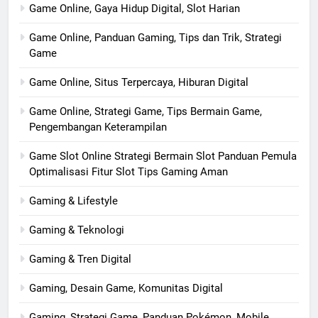
Game Online, Gaya Hidup Digital, Slot Harian
Game Online, Panduan Gaming, Tips dan Trik, Strategi
Game
Game Online, Situs Terpercaya, Hiburan Digital
Game Online, Strategi Game, Tips Bermain Game,
Pengembangan Keterampilan
Game Slot Online Strategi Bermain Slot Panduan Pemula
Optimalisasi Fitur Slot Tips Gaming Aman
Gaming & Lifestyle
Gaming & Teknologi
Gaming & Tren Digital
Gaming, Desain Game, Komunitas Digital
Gaming, Strategi Game, Panduan Pokémon, Mobile