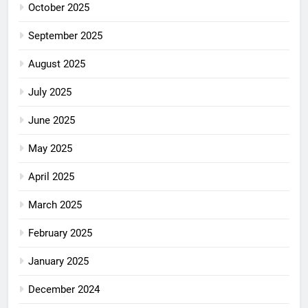
October 2025
September 2025
August 2025
July 2025
June 2025
May 2025
April 2025
March 2025
February 2025
January 2025
December 2024