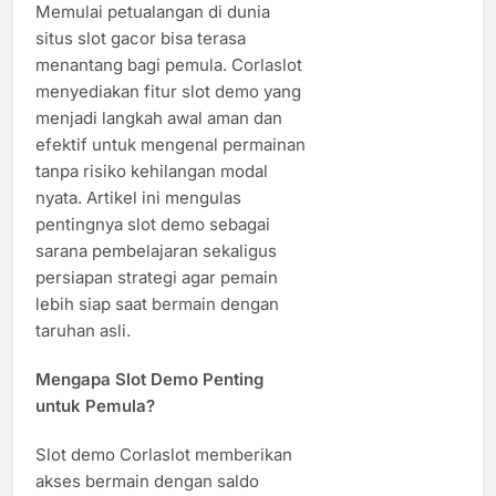
Memulai petualangan di dunia
situs slot gacor bisa terasa
menantang bagi pemula. Corlaslot
menyediakan fitur slot demo yang
menjadi langkah awal aman dan
efektif untuk mengenal permainan
tanpa risiko kehilangan modal
nyata. Artikel ini mengulas
pentingnya slot demo sebagai
sarana pembelajaran sekaligus
persiapan strategi agar pemain
lebih siap saat bermain dengan
taruhan asli.
Mengapa Slot Demo Penting
untuk Pemula?
Slot demo Corlaslot memberikan
akses bermain dengan saldo