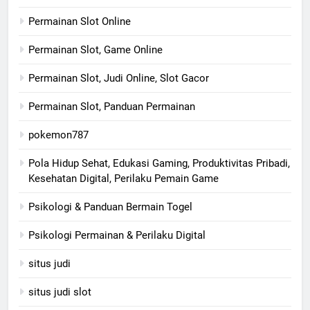
Permainan Slot Online
Permainan Slot, Game Online
Permainan Slot, Judi Online, Slot Gacor
Permainan Slot, Panduan Permainan
pokemon787
Pola Hidup Sehat, Edukasi Gaming, Produktivitas Pribadi,
Kesehatan Digital, Perilaku Pemain Game
Psikologi & Panduan Bermain Togel
Psikologi Permainan & Perilaku Digital
situs judi
situs judi slot