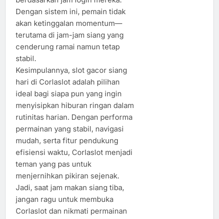
Dengan sistem ini, pemain tidak
akan ketinggalan momentum—
terutama di jam-jam siang yang
cenderung ramai namun tetap
stabil.
Kesimpulannya, slot gacor siang
hari di Corlaslot adalah pilihan
ideal bagi siapa pun yang ingin
menyisipkan hiburan ringan dalam
rutinitas harian. Dengan performa
permainan yang stabil, navigasi
mudah, serta fitur pendukung
efisiensi waktu, Corlaslot menjadi
teman yang pas untuk
menjernihkan pikiran sejenak.
Jadi, saat jam makan siang tiba,
jangan ragu untuk membuka
Corlaslot dan nikmati permainan