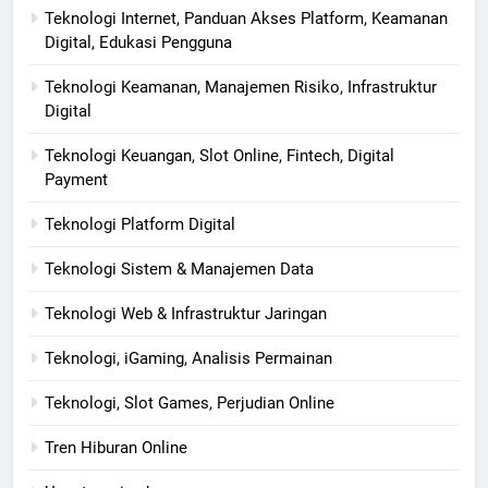
Teknologi Internet, Panduan Akses Platform, Keamanan
Digital, Edukasi Pengguna
Teknologi Keamanan, Manajemen Risiko, Infrastruktur
Digital
Teknologi Keuangan, Slot Online, Fintech, Digital
Payment
Teknologi Platform Digital
Teknologi Sistem & Manajemen Data
Teknologi Web & Infrastruktur Jaringan
Teknologi, iGaming, Analisis Permainan
Teknologi, Slot Games, Perjudian Online
Tren Hiburan Online