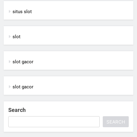
situs slot
slot
slot gacor
slot gacor
Search
SEARCH