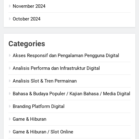
November 2024
October 2024
Categories
Akses Responsif dan Pengalaman Pengguna Digital
Analisis Performa dan Infrastruktur Digital
Analisis Slot & Tren Permainan
Bahasa & Budaya Populer / Kajian Bahasa / Media Digital
Branding Platform Digital
Game & Hiburan
Game & Hiburan / Slot Online