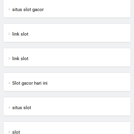
situs slot gacor
link slot
link slot
Slot gacor hari ini
situs slot
slot