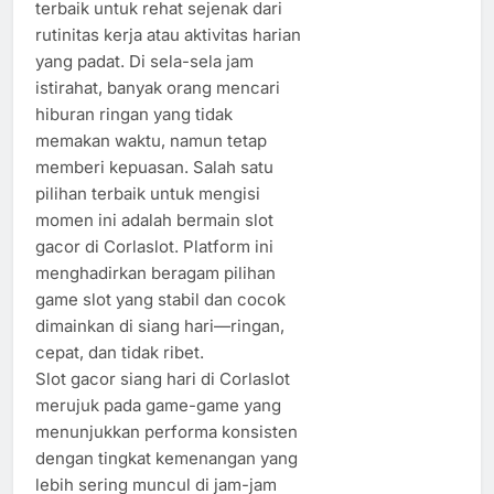
terbaik untuk rehat sejenak dari
rutinitas kerja atau aktivitas harian
yang padat. Di sela-sela jam
istirahat, banyak orang mencari
hiburan ringan yang tidak
memakan waktu, namun tetap
memberi kepuasan. Salah satu
pilihan terbaik untuk mengisi
momen ini adalah bermain slot
gacor di Corlaslot. Platform ini
menghadirkan beragam pilihan
game slot yang stabil dan cocok
dimainkan di siang hari—ringan,
cepat, dan tidak ribet.
Slot gacor siang hari di Corlaslot
merujuk pada game-game yang
menunjukkan performa konsisten
dengan tingkat kemenangan yang
lebih sering muncul di jam-jam