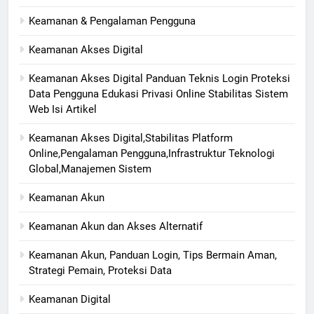
Keamanan & Pengalaman Pengguna
Keamanan Akses Digital
Keamanan Akses Digital Panduan Teknis Login Proteksi
Data Pengguna Edukasi Privasi Online Stabilitas Sistem
Web Isi Artikel
Keamanan Akses Digital,Stabilitas Platform
Online,Pengalaman Pengguna,Infrastruktur Teknologi
Global,Manajemen Sistem
Keamanan Akun
Keamanan Akun dan Akses Alternatif
Keamanan Akun, Panduan Login, Tips Bermain Aman,
Strategi Pemain, Proteksi Data
Keamanan Digital