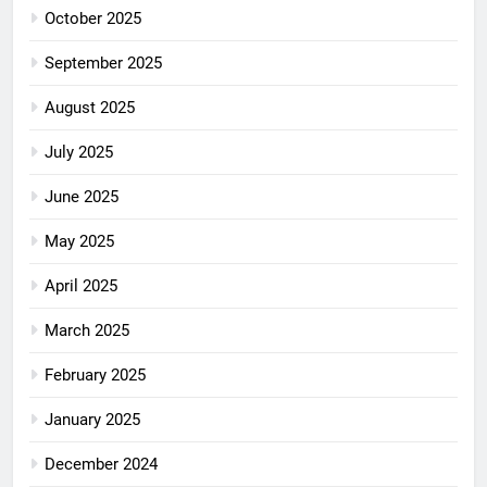
October 2025
September 2025
August 2025
July 2025
June 2025
May 2025
April 2025
March 2025
February 2025
January 2025
December 2024