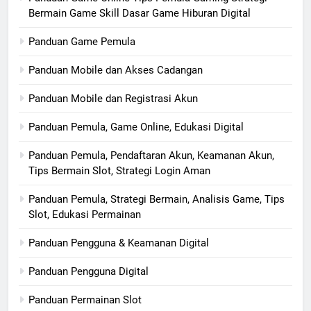
Bermain Game Skill Dasar Game Hiburan Digital
Panduan Game Pemula
Panduan Mobile dan Akses Cadangan
Panduan Mobile dan Registrasi Akun
Panduan Pemula, Game Online, Edukasi Digital
Panduan Pemula, Pendaftaran Akun, Keamanan Akun,
Tips Bermain Slot, Strategi Login Aman
Panduan Pemula, Strategi Bermain, Analisis Game, Tips
Slot, Edukasi Permainan
Panduan Pengguna & Keamanan Digital
Panduan Pengguna Digital
Panduan Permainan Slot