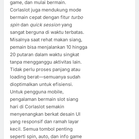
game, dan mulai bermain.
Corlaslot juga mendukung mode
bermain cepat dengan fitur
turbo
spin
dan
quick session
yang
sangat berguna di waktu terbatas.
Misalnya saat rehat makan siang,
pemain bisa menjalankan 10 hingga
20 putaran dalam waktu singkat
tanpa mengganggu aktivitas lain.
Tidak perlu proses panjang atau
loading berat—semuanya sudah
dioptimalkan untuk efisiensi.
Untuk pengguna mobile,
pengalaman bermain slot siang
hari di Corlaslot semakin
menyenangkan berkat desain UI
yang responsif dan ramah layar
kecil. Semua tombol penting
seperti spin, auto, dan info game