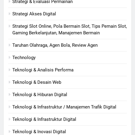
Strategi & Evaluasi Permainan
Strategi Akses Digital
Strategi Slot Online, Pola Bermain Slot, Tips Pemain Slot,
Gaming Berkelanjutan, Manajemen Bermain
Taruhan Olahraga, Agen Bola, Review Agen
Technology
Teknologi & Analisis Performa
Teknologi & Desain Web
Teknologi & Hiburan Digital
Teknologi & Infrastruktur / Manajemen Trafik Digital
Teknologi & Infrastruktur Digital
Teknologi & Inovasi Digital