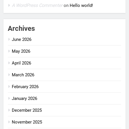
A WordPress Commenter
on
Hello world!
Archives
June 2026
May 2026
April 2026
March 2026
February 2026
January 2026
December 2025
November 2025