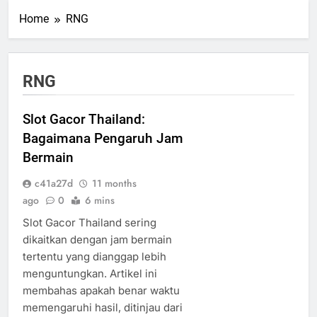
Home
RNG
RNG
Slot Gacor Thailand:
Bagaimana Pengaruh Jam
Bermain
c41a27d
11 months
ago
0
6 mins
Slot Gacor Thailand sering
dikaitkan dengan jam bermain
tertentu yang dianggap lebih
menguntungkan. Artikel ini
membahas apakah benar waktu
memengaruhi hasil, ditinjau dari