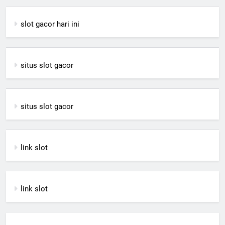
slot gacor hari ini
situs slot gacor
situs slot gacor
link slot
link slot