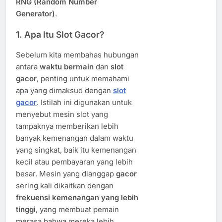
RNG (Random Number
Generator)
.
1. Apa Itu Slot Gacor?
Sebelum kita membahas hubungan
antara
waktu bermain
dan
slot
gacor
, penting untuk memahami
apa yang dimaksud dengan
slot
gacor
. Istilah ini digunakan untuk
menyebut mesin slot yang
tampaknya memberikan lebih
banyak kemenangan dalam waktu
yang singkat, baik itu kemenangan
kecil atau pembayaran yang lebih
besar. Mesin yang dianggap
gacor
sering kali dikaitkan dengan
frekuensi kemenangan yang lebih
tinggi
, yang membuat pemain
merasa bahwa mereka lebih