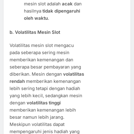
mesin slot adalah
acak
dan
hasilnya
tidak dipengaruhi
oleh waktu
.
b.
Volatilitas Mesin Slot
Volatilitas mesin slot mengacu
pada seberapa sering mesin
memberikan kemenangan dan
seberapa besar pembayaran yang
diberikan. Mesin dengan
volatilitas
rendah
memberikan kemenangan
lebih sering tetapi dengan hadiah
yang lebih kecil, sedangkan mesin
dengan
volatilitas tinggi
memberikan kemenangan lebih
besar namun lebih jarang.
Meskipun volatilitas dapat
mempengaruhi jenis hadiah yang