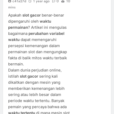
c41a27d
1 year ago
0
10
mins
Apakah
slot gacor
benar-benar
dipengaruhi oleh
waktu
permainan
? Artikel ini mengulas
bagaimana
perubahan variabel
waktu
dapat memengaruhi
persepsi kemenangan dalam
permainan slot dan mengungkap
fakta di balik mitos waktu terbaik
bermain.
Dalam dunia perjudian online,
istilah
slot gacor
sering kali
dikaitkan dengan mesin yang
memberikan kemenangan lebih
sering atau lebih besar dalam
periode waktu tertentu. Banyak
pemain yang percaya bahwa ada
waktu tertentu
di mana mesin slot