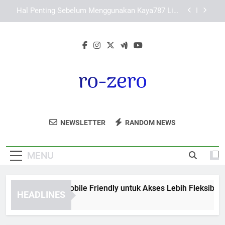
Skip
Edwinslot Alternatif dan Keunggulan Akses yang
to
Lebih Responsif untuk Pengalaman Digital
Nyaman
content
Panduan Daftar Pokemon787 Menggunakan
Perangkat Mobile
Lebah4D Login Mobile Friendly untuk Akses Lebih
Fleksibel
Hal Penting Sebelum Menggunakan Kaya787 Link
Alternatif
Edwinslot Alternatif dan Keunggulan Akses yang
Lebih Responsif untuk Pengalaman Digital
Ro-Zero
Nyaman
Dukung Gaya Hidup Ramah Lingkungan
Panduan Daftar Pokemon787 Menggunakan
NEWSLETTER
RANDOM NEWS
Perangkat Mobile
Dengan Produk Zero Waste Dari Ro-Zero.
Solusi Untuk Masa Depan Yang
MENU
Berkelanjutan.
bah4D Login Mobile Friendly untuk Akses Lebih Fleksibel
HEADLINES
Months Ago