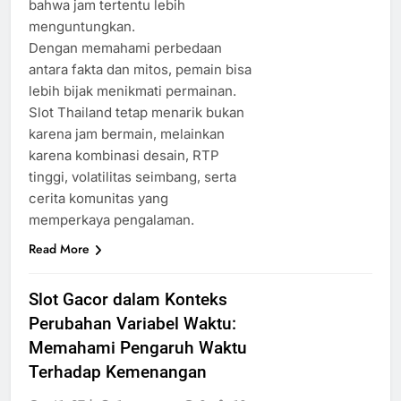
bahwa jam tertentu lebih
menguntungkan.
Dengan memahami perbedaan
antara fakta dan mitos, pemain bisa
lebih bijak menikmati permainan.
Slot Thailand tetap menarik bukan
karena jam bermain, melainkan
karena kombinasi desain, RTP
tinggi, volatilitas seimbang, serta
cerita komunitas yang
memperkaya pengalaman.
Read More
Slot Gacor dalam Konteks
Perubahan Variabel Waktu:
Memahami Pengaruh Waktu
Terhadap Kemenangan