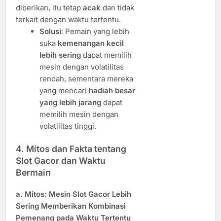
diberikan, itu tetap
acak
dan tidak
terkait dengan waktu tertentu.
Solusi
: Pemain yang lebih
suka
kemenangan kecil
lebih sering
dapat memilih
mesin dengan volatilitas
rendah, sementara mereka
yang mencari
hadiah besar
yang lebih jarang
dapat
memilih mesin dengan
volatilitas tinggi.
4. Mitos dan Fakta tentang
Slot Gacor dan Waktu
Bermain
a.
Mitos: Mesin Slot Gacor Lebih
Sering Memberikan Kombinasi
Pemenang pada Waktu Tertentu