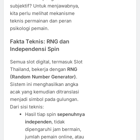
subjektif? Untuk menjawabnya,
kita perlu melihat mekanisme
teknis permainan dan peran
psikologi pemain.
Fakta Teknis: RNG dan
Independensi Spin
Semua slot digital, termasuk Slot
Thailand, bekerja dengan
RNG
(Random Number Generator)
.
Sistem ini menghasilkan angka
acak yang kemudian ditranslasi
menjadi simbol pada gulungan.
Dari sisi teknis:
Hasil tiap spin
sepenuhnya
independen
, tidak
dipengaruhi jam bermain,
jumlah pemain online, atau