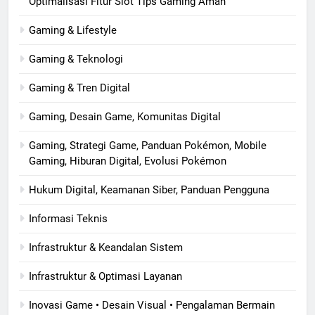
Optimalisasi Fitur Slot Tips Gaming Aman
Gaming & Lifestyle
Gaming & Teknologi
Gaming & Tren Digital
Gaming, Desain Game, Komunitas Digital
Gaming, Strategi Game, Panduan Pokémon, Mobile
Gaming, Hiburan Digital, Evolusi Pokémon
Hukum Digital, Keamanan Siber, Panduan Pengguna
Informasi Teknis
Infrastruktur & Keandalan Sistem
Infrastruktur & Optimasi Layanan
Inovasi Game • Desain Visual • Pengalaman Bermain