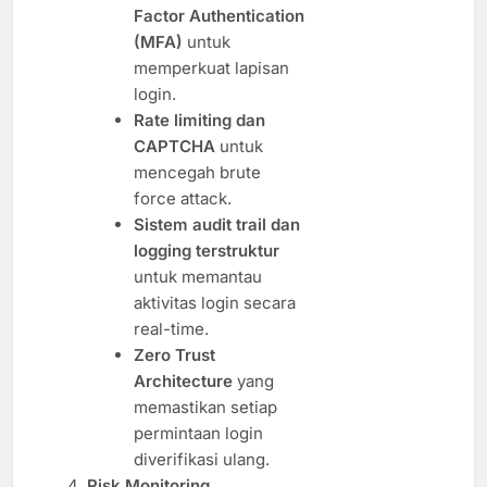
Factor Authentication
(MFA)
untuk
memperkuat lapisan
login.
Rate limiting dan
CAPTCHA
untuk
mencegah brute
force attack.
Sistem audit trail dan
logging terstruktur
untuk memantau
aktivitas login secara
real-time.
Zero Trust
Architecture
yang
memastikan setiap
permintaan login
diverifikasi ulang.
Risk Monitoring