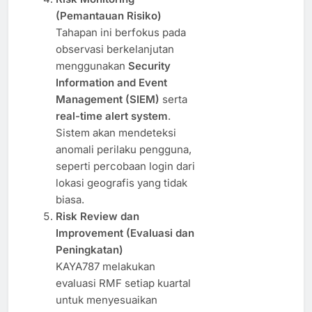
(Pemantauan Risiko)
Tahapan ini berfokus pada
observasi berkelanjutan
menggunakan
Security
Information and Event
Management (SIEM)
serta
real-time alert system
.
Sistem akan mendeteksi
anomali perilaku pengguna,
seperti percobaan login dari
lokasi geografis yang tidak
biasa.
Risk Review dan
Improvement (Evaluasi dan
Peningkatan)
KAYA787 melakukan
evaluasi RMF setiap kuartal
untuk menyesuaikan