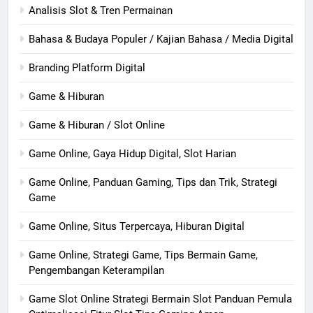
Analisis Slot & Tren Permainan
Bahasa & Budaya Populer / Kajian Bahasa / Media Digital
Branding Platform Digital
Game & Hiburan
Game & Hiburan / Slot Online
Game Online, Gaya Hidup Digital, Slot Harian
Game Online, Panduan Gaming, Tips dan Trik, Strategi
Game
Game Online, Situs Terpercaya, Hiburan Digital
Game Online, Strategi Game, Tips Bermain Game,
Pengembangan Keterampilan
Game Slot Online Strategi Bermain Slot Panduan Pemula