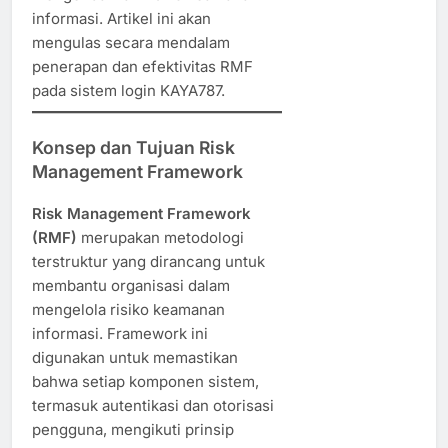
informasi. Artikel ini akan
mengulas secara mendalam
penerapan dan efektivitas RMF
pada sistem login KAYA787.
Konsep dan Tujuan Risk
Management Framework
Risk Management Framework
(RMF)
merupakan metodologi
terstruktur yang dirancang untuk
membantu organisasi dalam
mengelola risiko keamanan
informasi. Framework ini
digunakan untuk memastikan
bahwa setiap komponen sistem,
termasuk autentikasi dan otorisasi
pengguna, mengikuti prinsip