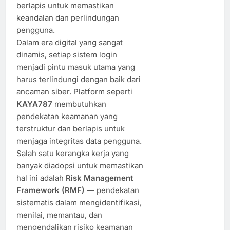
berlapis untuk memastikan
keandalan dan perlindungan
pengguna.
Dalam era digital yang sangat
dinamis, setiap sistem login
menjadi pintu masuk utama yang
harus terlindungi dengan baik dari
ancaman siber. Platform seperti
KAYA787
membutuhkan
pendekatan keamanan yang
terstruktur dan berlapis untuk
menjaga integritas data pengguna.
Salah satu kerangka kerja yang
banyak diadopsi untuk memastikan
hal ini adalah
Risk Management
Framework (RMF)
— pendekatan
sistematis dalam mengidentifikasi,
menilai, memantau, dan
mengendalikan risiko keamanan