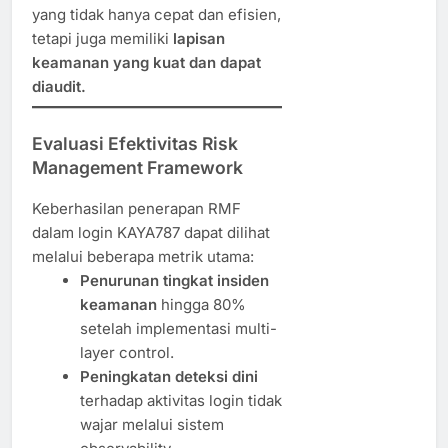
yang tidak hanya cepat dan efisien,
tetapi juga memiliki
lapisan
keamanan yang kuat dan dapat
diaudit.
Evaluasi Efektivitas Risk
Management Framework
Keberhasilan penerapan RMF
dalam login KAYA787 dapat dilihat
melalui beberapa metrik utama:
Penurunan tingkat insiden
keamanan
hingga 80%
setelah implementasi multi-
layer control.
Peningkatan deteksi dini
terhadap aktivitas login tidak
wajar melalui sistem