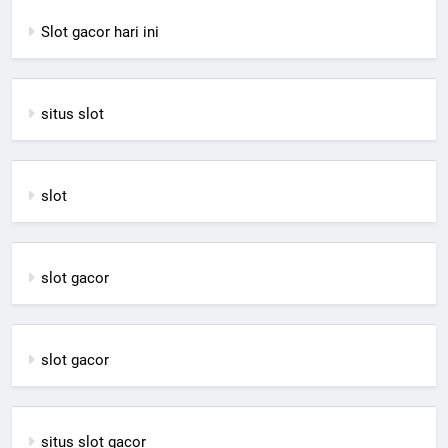
Slot gacor hari ini
situs slot
slot
slot gacor
slot gacor
situs slot gacor