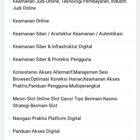
Keamanan Judi Online, Teknologi Pembayaran, Industri
Judi Online
Keamanan Online
Keamanan Siber / Arsitektur Keamanan / Autentikasi
Keamanan Siber & Infrastruktur Digital
Keamanan Siber & Proteksi Pengguna
Konsistensi Akses Alternatif,Manajemen Sesi
Browser,Optimasi Koneksi Harian,Keamanan Akses
Praktis,Panduan Pengguna Multiperangkat
Mesin Slot Online Slot Gacor Tips Bermain Kasino
Strategi Bermain Slot
Navigasi Praktis Platform Digital
Panduan Akses Digital