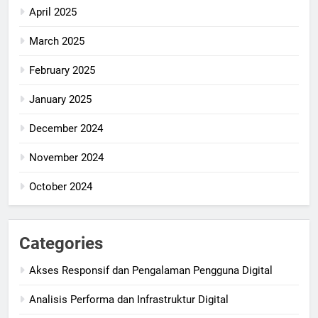
April 2025
March 2025
February 2025
January 2025
December 2024
November 2024
October 2024
Categories
Akses Responsif dan Pengalaman Pengguna Digital
Analisis Performa dan Infrastruktur Digital