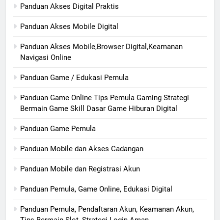
Panduan Akses Digital Praktis
Panduan Akses Mobile Digital
Panduan Akses Mobile,Browser Digital,Keamanan
Navigasi Online
Panduan Game / Edukasi Pemula
Panduan Game Online Tips Pemula Gaming Strategi
Bermain Game Skill Dasar Game Hiburan Digital
Panduan Game Pemula
Panduan Mobile dan Akses Cadangan
Panduan Mobile dan Registrasi Akun
Panduan Pemula, Game Online, Edukasi Digital
Panduan Pemula, Pendaftaran Akun, Keamanan Akun,