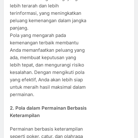
lebih terarah dan lebih
terinformasi, yang meningkatkan
peluang kemenangan dalam jangka
panjang.
Pola yang mengarah pada
kemenangan terbaik membantu
Anda memanfaatkan peluang yang
ada, membuat keputusan yang
lebih tepat, dan mengurangi risiko
kesalahan. Dengan mengikuti pola
yang efektif, Anda akan lebih siap
untuk meraih hasil maksimal dalam
permainan.
2.
Pola dalam Permainan Berbasis
Keterampilan
Permainan berbasis keterampilan
seperti poker, catur, dan olahraga