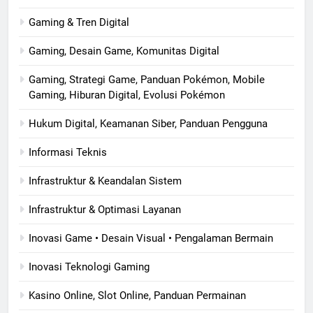
Gaming & Tren Digital
Gaming, Desain Game, Komunitas Digital
Gaming, Strategi Game, Panduan Pokémon, Mobile
Gaming, Hiburan Digital, Evolusi Pokémon
Hukum Digital, Keamanan Siber, Panduan Pengguna
Informasi Teknis
Infrastruktur & Keandalan Sistem
Infrastruktur & Optimasi Layanan
Inovasi Game • Desain Visual • Pengalaman Bermain
Inovasi Teknologi Gaming
Kasino Online, Slot Online, Panduan Permainan