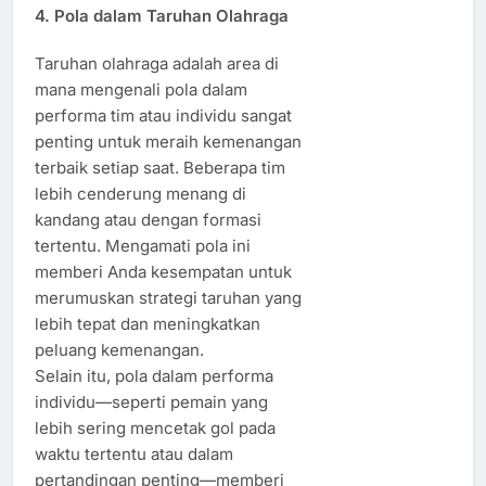
4.
Pola dalam Taruhan Olahraga
Taruhan olahraga adalah area di
mana mengenali pola dalam
performa tim atau individu sangat
penting untuk meraih kemenangan
terbaik setiap saat. Beberapa tim
lebih cenderung menang di
kandang atau dengan formasi
tertentu. Mengamati pola ini
memberi Anda kesempatan untuk
merumuskan strategi taruhan yang
lebih tepat dan meningkatkan
peluang kemenangan.
Selain itu, pola dalam performa
individu—seperti pemain yang
lebih sering mencetak gol pada
waktu tertentu atau dalam
pertandingan penting—memberi