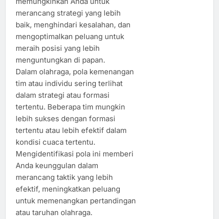
memungkinkan Anda untuk
merancang strategi yang lebih
baik, menghindari kesalahan, dan
mengoptimalkan peluang untuk
meraih posisi yang lebih
menguntungkan di papan.
Dalam olahraga, pola kemenangan
tim atau individu sering terlihat
dalam strategi atau formasi
tertentu. Beberapa tim mungkin
lebih sukses dengan formasi
tertentu atau lebih efektif dalam
kondisi cuaca tertentu.
Mengidentifikasi pola ini memberi
Anda keunggulan dalam
merancang taktik yang lebih
efektif, meningkatkan peluang
untuk memenangkan pertandingan
atau taruhan olahraga.