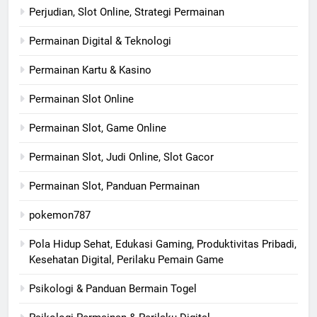
Perjudian, Slot Online, Strategi Permainan
Permainan Digital & Teknologi
Permainan Kartu & Kasino
Permainan Slot Online
Permainan Slot, Game Online
Permainan Slot, Judi Online, Slot Gacor
Permainan Slot, Panduan Permainan
pokemon787
Pola Hidup Sehat, Edukasi Gaming, Produktivitas Pribadi,
Kesehatan Digital, Perilaku Pemain Game
Psikologi & Panduan Bermain Togel