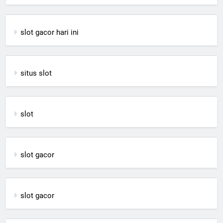
slot gacor hari ini
situs slot
slot
slot gacor
slot gacor