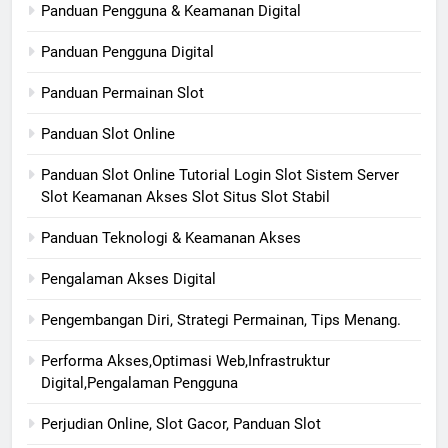
Panduan Pengguna & Keamanan Digital
Panduan Pengguna Digital
Panduan Permainan Slot
Panduan Slot Online
Panduan Slot Online Tutorial Login Slot Sistem Server
Slot Keamanan Akses Slot Situs Slot Stabil
Panduan Teknologi & Keamanan Akses
Pengalaman Akses Digital
Pengembangan Diri, Strategi Permainan, Tips Menang.
Performa Akses,Optimasi Web,Infrastruktur
Digital,Pengalaman Pengguna
Perjudian Online, Slot Gacor, Panduan Slot