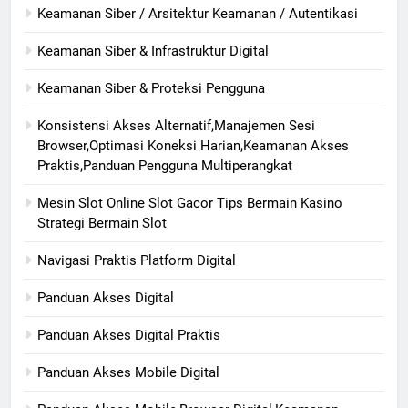
Keamanan Siber / Arsitektur Keamanan / Autentikasi
Keamanan Siber & Infrastruktur Digital
Keamanan Siber & Proteksi Pengguna
Konsistensi Akses Alternatif,Manajemen Sesi
Browser,Optimasi Koneksi Harian,Keamanan Akses
Praktis,Panduan Pengguna Multiperangkat
Mesin Slot Online Slot Gacor Tips Bermain Kasino
Strategi Bermain Slot
Navigasi Praktis Platform Digital
Panduan Akses Digital
Panduan Akses Digital Praktis
Panduan Akses Mobile Digital