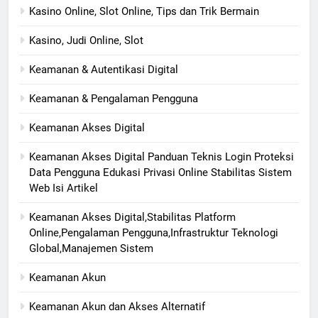
Kasino Online, Slot Online, Tips dan Trik Bermain
Kasino, Judi Online, Slot
Keamanan & Autentikasi Digital
Keamanan & Pengalaman Pengguna
Keamanan Akses Digital
Keamanan Akses Digital Panduan Teknis Login Proteksi
Data Pengguna Edukasi Privasi Online Stabilitas Sistem
Web Isi Artikel
Keamanan Akses Digital,Stabilitas Platform
Online,Pengalaman Pengguna,Infrastruktur Teknologi
Global,Manajemen Sistem
Keamanan Akun
Keamanan Akun dan Akses Alternatif