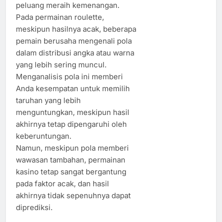
peluang meraih kemenangan.
Pada permainan roulette,
meskipun hasilnya acak, beberapa
pemain berusaha mengenali pola
dalam distribusi angka atau warna
yang lebih sering muncul.
Menganalisis pola ini memberi
Anda kesempatan untuk memilih
taruhan yang lebih
menguntungkan, meskipun hasil
akhirnya tetap dipengaruhi oleh
keberuntungan.
Namun, meskipun pola memberi
wawasan tambahan, permainan
kasino tetap sangat bergantung
pada faktor acak, dan hasil
akhirnya tidak sepenuhnya dapat
diprediksi.