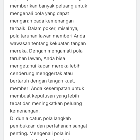
memberikan banyak peluang untuk
mengenali pola yang dapat
mengarah pada kemenangan
terbaik. Dalam poker, misalnya,
pola taruhan lawan memberi Anda
wawasan tentang kekuatan tangan
mereka. Dengan mengamati pola
taruhan lawan, Anda bisa
mengetahui kapan mereka lebih
cenderung menggertak atau
bertaruh dengan tangan kuat,
memberi Anda kesempatan untuk
membuat keputusan yang lebih
tepat dan meningkatkan peluang
kemenangan.
Di dunia catur, pola langkah
pembukaan dan pertahanan sangat
penting. Mengenali pola ini