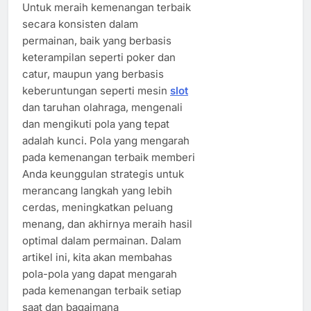
Untuk meraih kemenangan terbaik
secara konsisten dalam
permainan, baik yang berbasis
keterampilan seperti poker dan
catur, maupun yang berbasis
keberuntungan seperti mesin
slot
dan taruhan olahraga, mengenali
dan mengikuti pola yang tepat
adalah kunci. Pola yang mengarah
pada kemenangan terbaik memberi
Anda keunggulan strategis untuk
merancang langkah yang lebih
cerdas, meningkatkan peluang
menang, dan akhirnya meraih hasil
optimal dalam permainan. Dalam
artikel ini, kita akan membahas
pola-pola yang dapat mengarah
pada kemenangan terbaik setiap
saat dan bagaimana