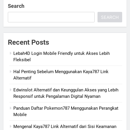
Search
SEARCH
Recent Posts
Lebah4D Login Mobile Friendly untuk Akses Lebih
Fleksibel
Hal Penting Sebelum Menggunakan Kaya787 Link
Alternatif
Edwinslot Alternatif dan Keunggulan Akses yang Lebih
Responsif untuk Pengalaman Digital Nyaman
Panduan Daftar Pokemon787 Menggunakan Perangkat
Mobile
Mengenal Kaya787 Link Alternatif dari Sisi Keamanan