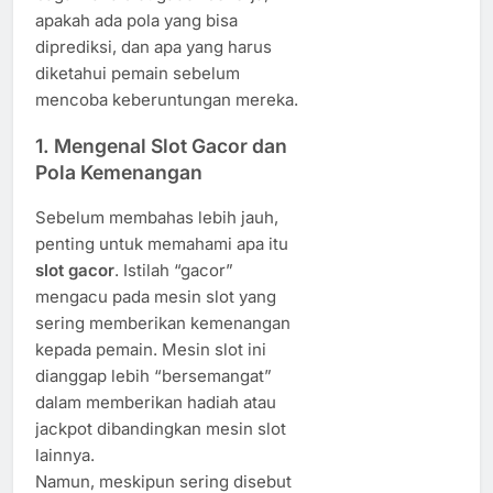
apakah ada pola yang bisa
diprediksi, dan apa yang harus
diketahui pemain sebelum
mencoba keberuntungan mereka.
1.
Mengenal Slot Gacor dan
Pola Kemenangan
Sebelum membahas lebih jauh,
penting untuk memahami apa itu
slot gacor
. Istilah “gacor”
mengacu pada mesin slot yang
sering memberikan kemenangan
kepada pemain. Mesin slot ini
dianggap lebih “bersemangat”
dalam memberikan hadiah atau
jackpot dibandingkan mesin slot
lainnya.
Namun, meskipun sering disebut