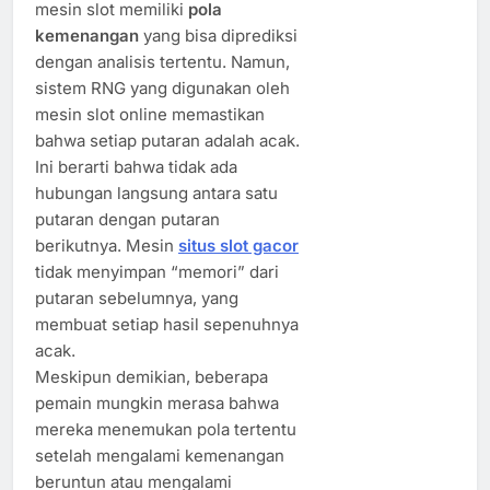
mesin slot memiliki
pola
kemenangan
yang bisa diprediksi
dengan analisis tertentu. Namun,
sistem RNG yang digunakan oleh
mesin slot online memastikan
bahwa setiap putaran adalah acak.
Ini berarti bahwa tidak ada
hubungan langsung antara satu
putaran dengan putaran
berikutnya. Mesin
situs slot gacor
tidak menyimpan “memori” dari
putaran sebelumnya, yang
membuat setiap hasil sepenuhnya
acak.
Meskipun demikian, beberapa
pemain mungkin merasa bahwa
mereka menemukan pola tertentu
setelah mengalami kemenangan
beruntun atau mengalami