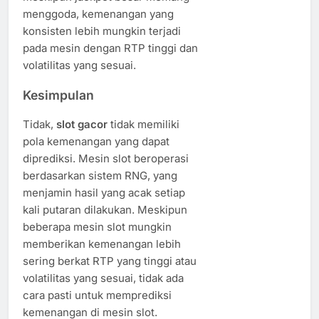
menggoda, kemenangan yang
konsisten lebih mungkin terjadi
pada mesin dengan RTP tinggi dan
volatilitas yang sesuai.
Kesimpulan
Tidak,
slot gacor
tidak memiliki
pola kemenangan yang dapat
diprediksi. Mesin slot beroperasi
berdasarkan sistem RNG, yang
menjamin hasil yang acak setiap
kali putaran dilakukan. Meskipun
beberapa mesin slot mungkin
memberikan kemenangan lebih
sering berkat RTP yang tinggi atau
volatilitas yang sesuai, tidak ada
cara pasti untuk memprediksi
kemenangan di mesin slot.