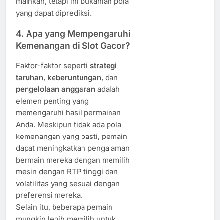
mainkan, tetapi ini bukanlah pola
yang dapat diprediksi.
4.
Apa yang Mempengaruhi
Kemenangan di Slot Gacor?
Faktor-faktor seperti
strategi
taruhan
,
keberuntungan
, dan
pengelolaan anggaran
adalah
elemen penting yang
memengaruhi hasil permainan
Anda. Meskipun tidak ada pola
kemenangan yang pasti, pemain
dapat meningkatkan pengalaman
bermain mereka dengan memilih
mesin dengan RTP tinggi dan
volatilitas yang sesuai dengan
preferensi mereka.
Selain itu, beberapa pemain
mungkin lebih memilih untuk