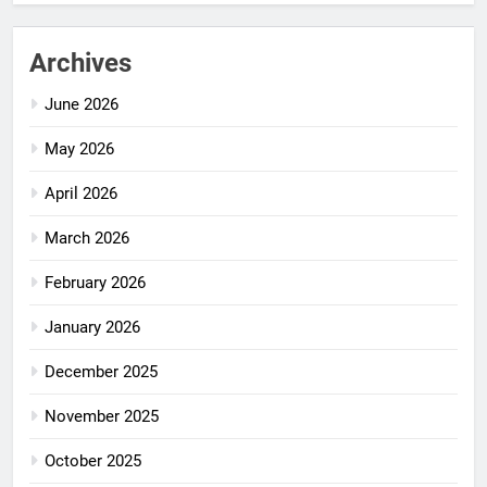
Archives
June 2026
May 2026
April 2026
March 2026
February 2026
January 2026
December 2025
November 2025
October 2025