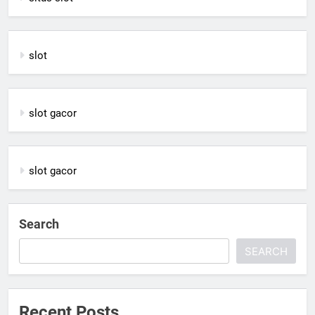
slot
slot gacor
slot gacor
Search
SEARCH
Recent Posts