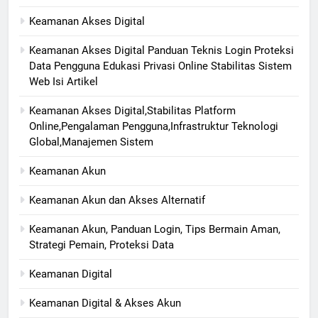
Keamanan Akses Digital
Keamanan Akses Digital Panduan Teknis Login Proteksi
Data Pengguna Edukasi Privasi Online Stabilitas Sistem
Web Isi Artikel
Keamanan Akses Digital,Stabilitas Platform
Online,Pengalaman Pengguna,Infrastruktur Teknologi
Global,Manajemen Sistem
Keamanan Akun
Keamanan Akun dan Akses Alternatif
Keamanan Akun, Panduan Login, Tips Bermain Aman,
Strategi Pemain, Proteksi Data
Keamanan Digital
Keamanan Digital & Akses Akun