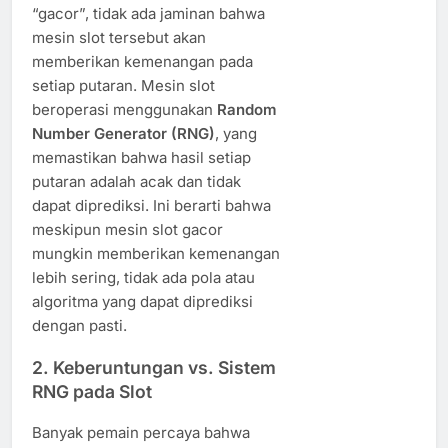
“gacor”, tidak ada jaminan bahwa
mesin slot tersebut akan
memberikan kemenangan pada
setiap putaran. Mesin slot
beroperasi menggunakan
Random
Number Generator (RNG)
, yang
memastikan bahwa hasil setiap
putaran adalah acak dan tidak
dapat diprediksi. Ini berarti bahwa
meskipun mesin slot gacor
mungkin memberikan kemenangan
lebih sering, tidak ada pola atau
algoritma yang dapat diprediksi
dengan pasti.
2.
Keberuntungan vs. Sistem
RNG pada Slot
Banyak pemain percaya bahwa