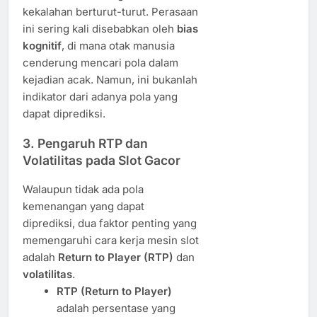
kekalahan berturut-turut. Perasaan
ini sering kali disebabkan oleh
bias
kognitif
, di mana otak manusia
cenderung mencari pola dalam
kejadian acak. Namun, ini bukanlah
indikator dari adanya pola yang
dapat diprediksi.
3.
Pengaruh RTP dan
Volatilitas pada Slot Gacor
Walaupun tidak ada pola
kemenangan yang dapat
diprediksi, dua faktor penting yang
memengaruhi cara kerja mesin slot
adalah
Return to Player (RTP)
dan
volatilitas
.
RTP (Return to Player)
adalah persentase yang