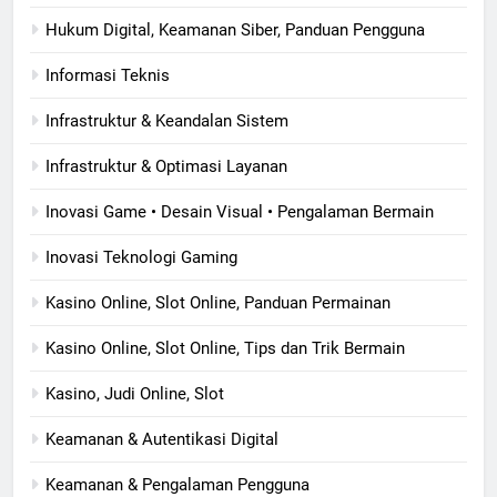
Hukum Digital, Keamanan Siber, Panduan Pengguna
Informasi Teknis
Infrastruktur & Keandalan Sistem
Infrastruktur & Optimasi Layanan
Inovasi Game • Desain Visual • Pengalaman Bermain
Inovasi Teknologi Gaming
Kasino Online, Slot Online, Panduan Permainan
Kasino Online, Slot Online, Tips dan Trik Bermain
Kasino, Judi Online, Slot
Keamanan & Autentikasi Digital
Keamanan & Pengalaman Pengguna