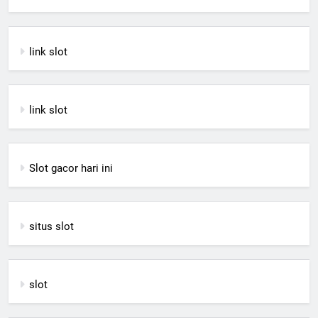
link slot
link slot
Slot gacor hari ini
situs slot
slot