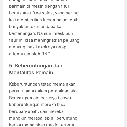
bermain di mesin dengan fitur
bonus atau free spins, yang sering
kali memberikan kesempatan lebih
banyak untuk mendapatkan
kemenangan. Namun, meskipun
fitur ini bisa meningkatkan peluang
menang, hasil akhirnya tetap
ditentukan oleh RNG.
5.
Keberuntungan dan
Mentalitas Pemain
Keberuntungan tetap memainkan
peran utama dalam permainan slot.
Banyak pemain percaya bahwa
keberuntungan mereka bisa
berubah-ubah, dan mereka
mungkin merasa lebih “beruntung”
ketika memainkan mesin tertentu.