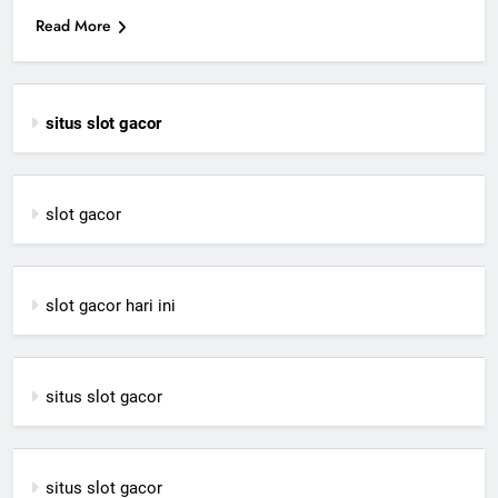
Read More
situs slot gacor
slot gacor
slot gacor hari ini
situs slot gacor
situs slot gacor