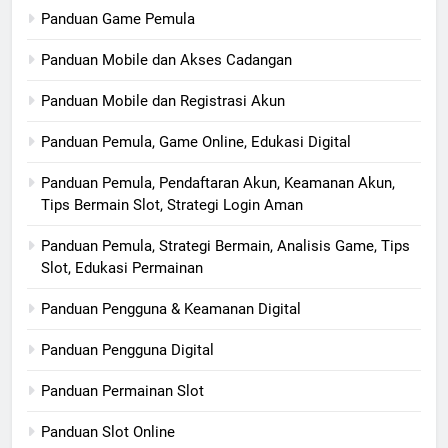
Panduan Game Pemula
Panduan Mobile dan Akses Cadangan
Panduan Mobile dan Registrasi Akun
Panduan Pemula, Game Online, Edukasi Digital
Panduan Pemula, Pendaftaran Akun, Keamanan Akun,
Tips Bermain Slot, Strategi Login Aman
Panduan Pemula, Strategi Bermain, Analisis Game, Tips
Slot, Edukasi Permainan
Panduan Pengguna & Keamanan Digital
Panduan Pengguna Digital
Panduan Permainan Slot
Panduan Slot Online