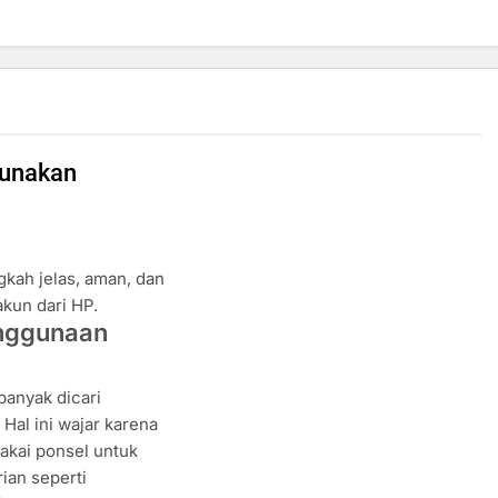
unakan
kah jelas, aman, dan
kun dari HP.
nggunaan
banyak dicari
Hal ini wajar karena
akai ponsel untuk
ian seperti