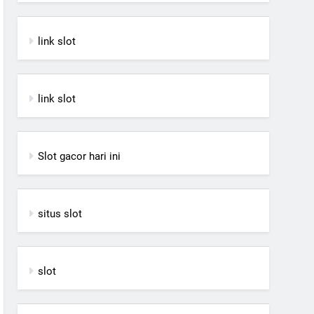
link slot
link slot
Slot gacor hari ini
situs slot
slot