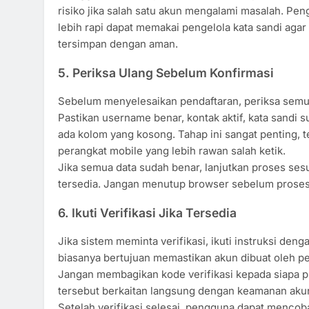
risiko jika salah satu akun mengalami masalah. Pen
lebih rapi dapat memakai pengelola kata sandi agar 
tersimpan dengan aman.
5. Periksa Ulang Sebelum Konfirmasi
Sebelum menyelesaikan pendaftaran, periksa semua
Pastikan username benar, kontak aktif, kata sandi s
ada kolom yang kosong. Tahap ini sangat penting, 
perangkat mobile yang lebih rawan salah ketik.
Jika semua data sudah benar, lanjutkan proses sesu
tersedia. Jangan menutup browser sebelum proses
6. Ikuti Verifikasi Jika Tersedia
Jika sistem meminta verifikasi, ikuti instruksi dengan 
biasanya bertujuan memastikan akun dibuat oleh p
Jangan membagikan kode verifikasi kepada siapa 
tersebut berkaitan langsung dengan keamanan aku
Setelah verifikasi selesai, pengguna dapat mencob