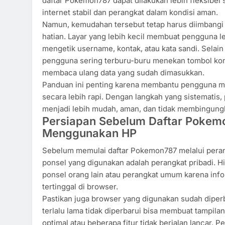
daftar Pokemon787 dapat dilakukan lebih fleksibel
internet stabil dan perangkat dalam kondisi aman.
Namun, kemudahan tersebut tetap harus diimbangi
hatian. Layar yang lebih kecil membuat pengguna le
mengetik username, kontak, atau kata sandi. Selain
pengguna sering terburu-buru menekan tombol kon
membaca ulang data yang sudah dimasukkan.
Panduan ini penting karena membantu pengguna m
secara lebih rapi. Dengan langkah yang sistematis, 
menjadi lebih mudah, aman, dan tidak membingung
Persiapan Sebelum Daftar Pokem
Menggunakan HP
Sebelum memulai daftar Pokemon787 melalui peran
ponsel yang digunakan adalah perangkat pribadi. 
ponsel orang lain atau perangkat umum karena inf
tertinggal di browser.
Pastikan juga browser yang digunakan sudah diper
terlalu lama tidak diperbarui bisa membuat tampila
optimal atau beberapa fitur tidak berjalan lancar. 