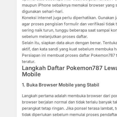
maupun iPhone sebaiknya memakai browser yang st
digunakan sehari-hari.
Koneksi internet juga perlu diperhatikan. Gunakan j
agar proses pengisian formulir dan verifikasi tidak 
sering naik turun, tunggu beberapa saat sampai kon
sebelum melanjutkan proses daftar.
Selain itu, siapkan data akun dengan benar. Tentu
aktif, dan kata sandi yang kuat sebelum membuka h
Persiapan ini membuat proses daftar Pokemon787 t
teratur.
Langkah Daftar Pokemon787 Lewa
Mobile
1. Buka Browser Mobile yang Stabil
Langkah pertama adalah membuka browser dari pon
browser berjalan normal dan tidak terlalu banyak ta
perangkat tetap ringan. Jika ponsel terasa lambat, t
tidak diperlukan sebelum memulai proses pendafta