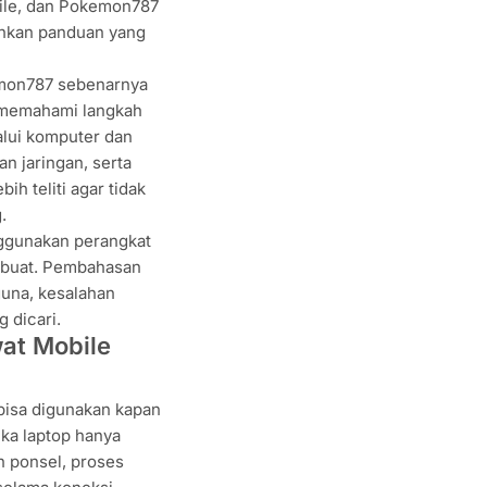
ile, dan Pokemon787
hkan panduan yang
emon787 sebenarnya
 memahami langkah
alui komputer dan
an jaringan, serta
ih teliti agar tidak
.
ggunakan perangkat
dibuat. Pembahasan
una, kesalahan
 dicari.
at Mobile
isa digunakan kapan
ka laptop hanya
 ponsel, proses