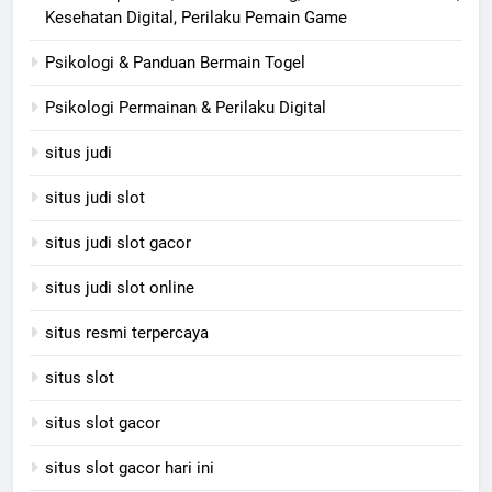
Kesehatan Digital, Perilaku Pemain Game
Psikologi & Panduan Bermain Togel
Psikologi Permainan & Perilaku Digital
situs judi
situs judi slot
situs judi slot gacor
situs judi slot online
situs resmi terpercaya
situs slot
situs slot gacor
situs slot gacor hari ini