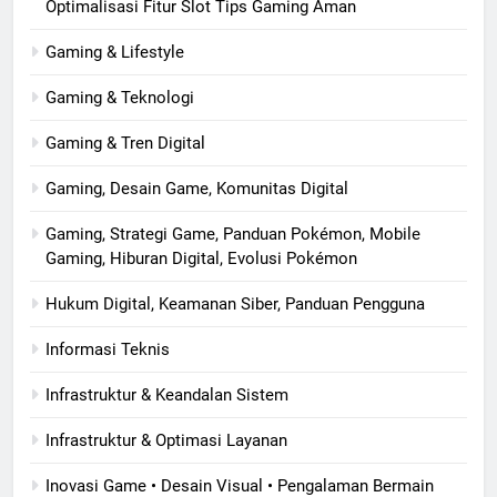
Optimalisasi Fitur Slot Tips Gaming Aman
Gaming & Lifestyle
Gaming & Teknologi
Gaming & Tren Digital
Gaming, Desain Game, Komunitas Digital
Gaming, Strategi Game, Panduan Pokémon, Mobile
Gaming, Hiburan Digital, Evolusi Pokémon
Hukum Digital, Keamanan Siber, Panduan Pengguna
Informasi Teknis
Infrastruktur & Keandalan Sistem
Infrastruktur & Optimasi Layanan
Inovasi Game • Desain Visual • Pengalaman Bermain