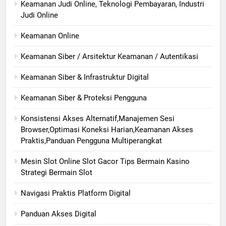
Keamanan Judi Online, Teknologi Pembayaran, Industri
Judi Online
Keamanan Online
Keamanan Siber / Arsitektur Keamanan / Autentikasi
Keamanan Siber & Infrastruktur Digital
Keamanan Siber & Proteksi Pengguna
Konsistensi Akses Alternatif,Manajemen Sesi
Browser,Optimasi Koneksi Harian,Keamanan Akses
Praktis,Panduan Pengguna Multiperangkat
Mesin Slot Online Slot Gacor Tips Bermain Kasino
Strategi Bermain Slot
Navigasi Praktis Platform Digital
Panduan Akses Digital