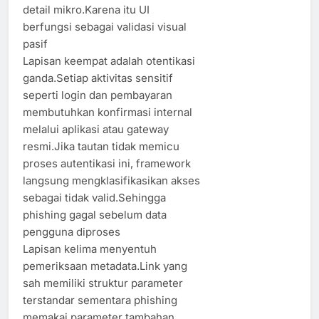
detail mikro.Karena itu UI
berfungsi sebagai validasi visual
pasif
Lapisan keempat adalah otentikasi
ganda.Setiap aktivitas sensitif
seperti login dan pembayaran
membutuhkan konfirmasi internal
melalui aplikasi atau gateway
resmi.Jika tautan tidak memicu
proses autentikasi ini, framework
langsung mengklasifikasikan akses
sebagai tidak valid.Sehingga
phishing gagal sebelum data
pengguna diproses
Lapisan kelima menyentuh
pemeriksaan metadata.Link yang
sah memiliki struktur parameter
terstandar sementara phishing
memakai parameter tambahan