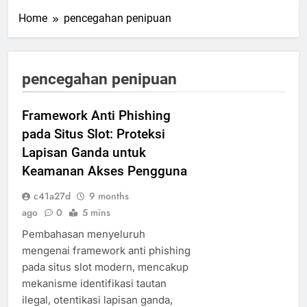
Home
pencegahan penipuan
pencegahan penipuan
Framework Anti Phishing
pada Situs Slot: Proteksi
Lapisan Ganda untuk
Keamanan Akses Pengguna
c41a27d
9 months
ago
0
5 mins
Pembahasan menyeluruh
mengenai framework anti phishing
pada situs slot modern, mencakup
mekanisme identifikasi tautan
ilegal, otentikasi lapisan ganda,