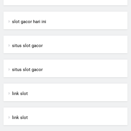
slot gacor hari ini
situs slot gacor
situs slot gacor
link slot
link slot