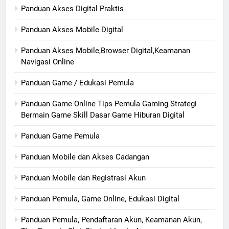
Panduan Akses Digital Praktis
Panduan Akses Mobile Digital
Panduan Akses Mobile,Browser Digital,Keamanan
Navigasi Online
Panduan Game / Edukasi Pemula
Panduan Game Online Tips Pemula Gaming Strategi
Bermain Game Skill Dasar Game Hiburan Digital
Panduan Game Pemula
Panduan Mobile dan Akses Cadangan
Panduan Mobile dan Registrasi Akun
Panduan Pemula, Game Online, Edukasi Digital
Panduan Pemula, Pendaftaran Akun, Keamanan Akun,