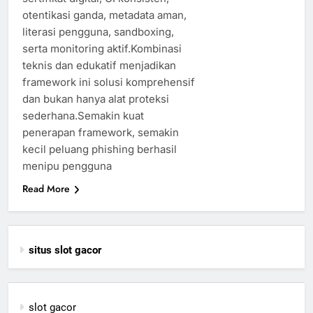
otentikasi ganda, metadata aman,
literasi pengguna, sandboxing,
serta monitoring aktif.Kombinasi
teknis dan edukatif menjadikan
framework ini solusi komprehensif
dan bukan hanya alat proteksi
sederhana.Semakin kuat
penerapan framework, semakin
kecil peluang phishing berhasil
menipu pengguna
Read More
situs slot gacor
slot gacor