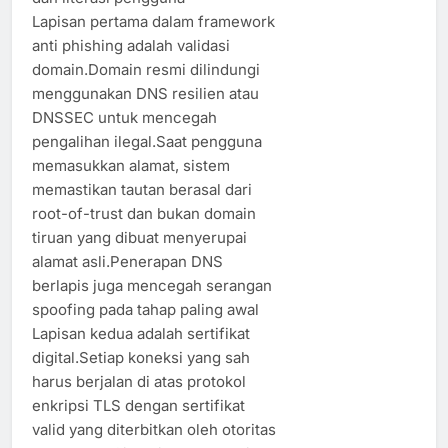
Lapisan pertama dalam framework
anti phishing adalah validasi
domain.Domain resmi dilindungi
menggunakan DNS resilien atau
DNSSEC untuk mencegah
pengalihan ilegal.Saat pengguna
memasukkan alamat, sistem
memastikan tautan berasal dari
root-of-trust dan bukan domain
tiruan yang dibuat menyerupai
alamat asli.Penerapan DNS
berlapis juga mencegah serangan
spoofing pada tahap paling awal
Lapisan kedua adalah sertifikat
digital.Setiap koneksi yang sah
harus berjalan di atas protokol
enkripsi TLS dengan sertifikat
valid yang diterbitkan oleh otoritas