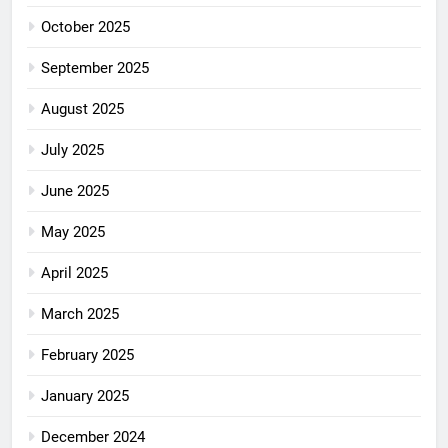
October 2025
September 2025
August 2025
July 2025
June 2025
May 2025
April 2025
March 2025
February 2025
January 2025
December 2024