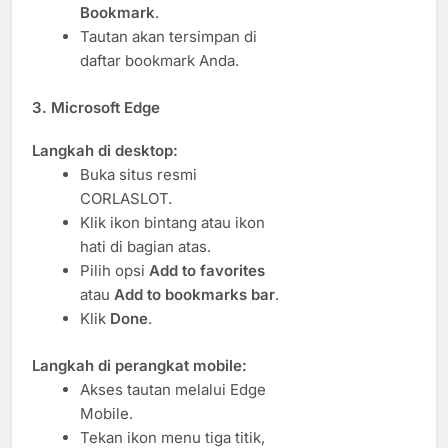
Bookmark
.
Tautan akan tersimpan di
daftar bookmark Anda.
3.
Microsoft Edge
Langkah di desktop:
Buka situs resmi
CORLASLOT.
Klik ikon bintang atau ikon
hati di bagian atas.
Pilih opsi
Add to favorites
atau
Add to bookmarks bar
.
Klik
Done
.
Langkah di perangkat mobile:
Akses tautan melalui Edge
Mobile.
Tekan ikon menu tiga titik,