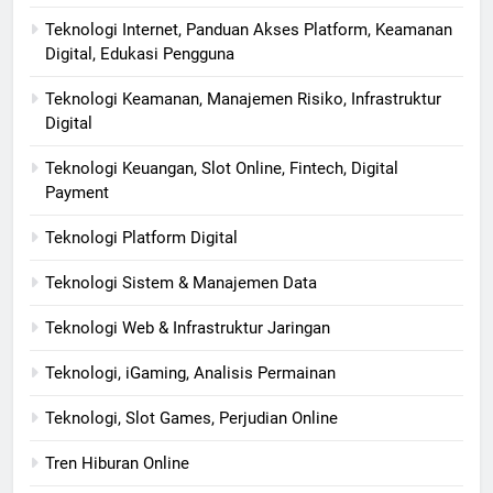
Teknologi Internet, Panduan Akses Platform, Keamanan
Digital, Edukasi Pengguna
Teknologi Keamanan, Manajemen Risiko, Infrastruktur
Digital
Teknologi Keuangan, Slot Online, Fintech, Digital
Payment
Teknologi Platform Digital
Teknologi Sistem & Manajemen Data
Teknologi Web & Infrastruktur Jaringan
Teknologi, iGaming, Analisis Permainan
Teknologi, Slot Games, Perjudian Online
Tren Hiburan Online