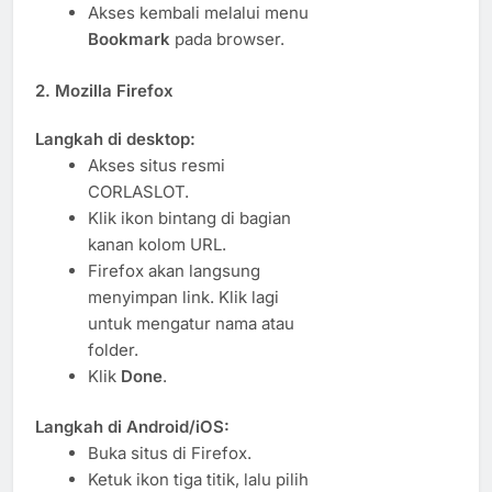
Akses kembali melalui menu
Bookmark
pada browser.
2.
Mozilla Firefox
Langkah di desktop:
Akses situs resmi
CORLASLOT.
Klik ikon bintang di bagian
kanan kolom URL.
Firefox akan langsung
menyimpan link. Klik lagi
untuk mengatur nama atau
folder.
Klik
Done
.
Langkah di Android/iOS:
Buka situs di Firefox.
Ketuk ikon tiga titik, lalu pilih