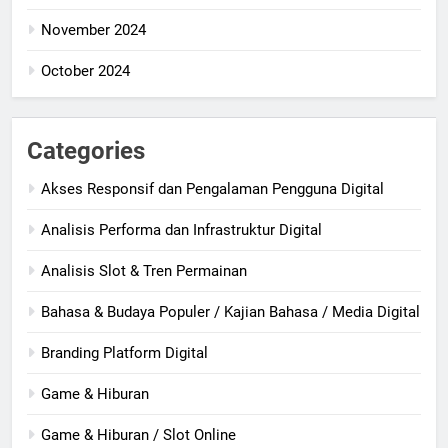
November 2024
October 2024
Categories
Akses Responsif dan Pengalaman Pengguna Digital
Analisis Performa dan Infrastruktur Digital
Analisis Slot & Tren Permainan
Bahasa & Budaya Populer / Kajian Bahasa / Media Digital
Branding Platform Digital
Game & Hiburan
Game & Hiburan / Slot Online