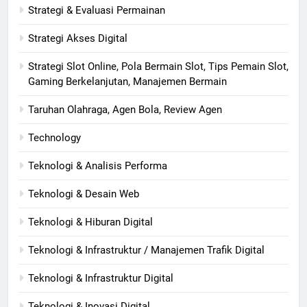
Strategi & Evaluasi Permainan
Strategi Akses Digital
Strategi Slot Online, Pola Bermain Slot, Tips Pemain Slot,
Gaming Berkelanjutan, Manajemen Bermain
Taruhan Olahraga, Agen Bola, Review Agen
Technology
Teknologi & Analisis Performa
Teknologi & Desain Web
Teknologi & Hiburan Digital
Teknologi & Infrastruktur / Manajemen Trafik Digital
Teknologi & Infrastruktur Digital
Teknologi & Inovasi Digital