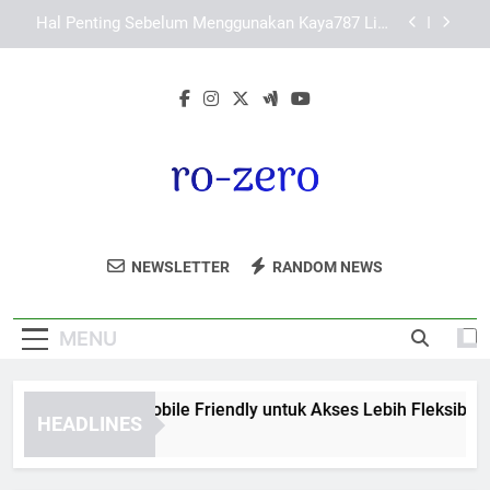
Skip
Edwinslot Alternatif dan Keunggulan Akses yang
to
Lebih Responsif untuk Pengalaman Digital
Nyaman
content
Panduan Daftar Pokemon787 Menggunakan
Perangkat Mobile
Lebah4D Login Mobile Friendly untuk Akses Lebih
Fleksibel
Hal Penting Sebelum Menggunakan Kaya787 Link
Alternatif
Edwinslot Alternatif dan Keunggulan Akses yang
Lebih Responsif untuk Pengalaman Digital
Ro-Zero
Nyaman
Dukung Gaya Hidup Ramah Lingkungan
Panduan Daftar Pokemon787 Menggunakan
NEWSLETTER
RANDOM NEWS
Perangkat Mobile
Dengan Produk Zero Waste Dari Ro-Zero.
Solusi Untuk Masa Depan Yang
MENU
Berkelanjutan.
bah4D Login Mobile Friendly untuk Akses Lebih Fleksibel
HEADLINES
Months Ago