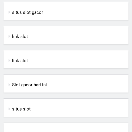
situs slot gacor
link slot
link slot
Slot gacor hari ini
situs slot