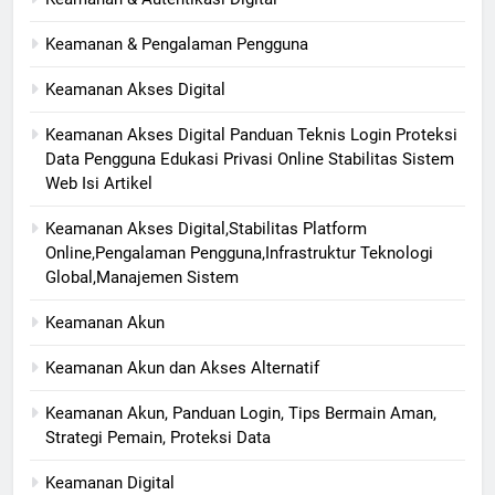
Keamanan & Pengalaman Pengguna
Keamanan Akses Digital
Keamanan Akses Digital Panduan Teknis Login Proteksi
Data Pengguna Edukasi Privasi Online Stabilitas Sistem
Web Isi Artikel
Keamanan Akses Digital,Stabilitas Platform
Online,Pengalaman Pengguna,Infrastruktur Teknologi
Global,Manajemen Sistem
Keamanan Akun
Keamanan Akun dan Akses Alternatif
Keamanan Akun, Panduan Login, Tips Bermain Aman,
Strategi Pemain, Proteksi Data
Keamanan Digital