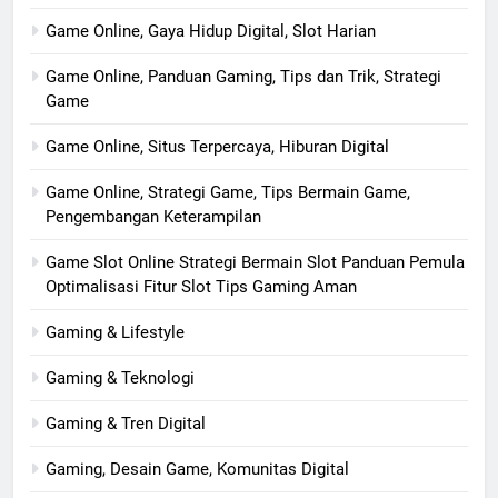
Game Online, Gaya Hidup Digital, Slot Harian
Game Online, Panduan Gaming, Tips dan Trik, Strategi
Game
Game Online, Situs Terpercaya, Hiburan Digital
Game Online, Strategi Game, Tips Bermain Game,
Pengembangan Keterampilan
Game Slot Online Strategi Bermain Slot Panduan Pemula
Optimalisasi Fitur Slot Tips Gaming Aman
Gaming & Lifestyle
Gaming & Teknologi
Gaming & Tren Digital
Gaming, Desain Game, Komunitas Digital