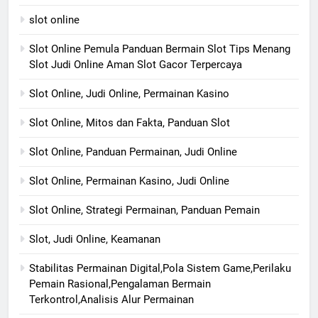
slot online
Slot Online Pemula Panduan Bermain Slot Tips Menang
Slot Judi Online Aman Slot Gacor Terpercaya
Slot Online, Judi Online, Permainan Kasino
Slot Online, Mitos dan Fakta, Panduan Slot
Slot Online, Panduan Permainan, Judi Online
Slot Online, Permainan Kasino, Judi Online
Slot Online, Strategi Permainan, Panduan Pemain
Slot, Judi Online, Keamanan
Stabilitas Permainan Digital,Pola Sistem Game,Perilaku
Pemain Rasional,Pengalaman Bermain
Terkontrol,Analisis Alur Permainan