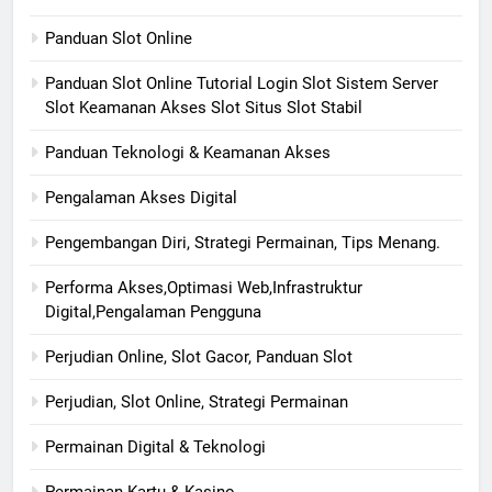
Panduan Slot Online
Panduan Slot Online Tutorial Login Slot Sistem Server
Slot Keamanan Akses Slot Situs Slot Stabil
Panduan Teknologi & Keamanan Akses
Pengalaman Akses Digital
Pengembangan Diri, Strategi Permainan, Tips Menang.
Performa Akses,Optimasi Web,Infrastruktur
Digital,Pengalaman Pengguna
Perjudian Online, Slot Gacor, Panduan Slot
Perjudian, Slot Online, Strategi Permainan
Permainan Digital & Teknologi