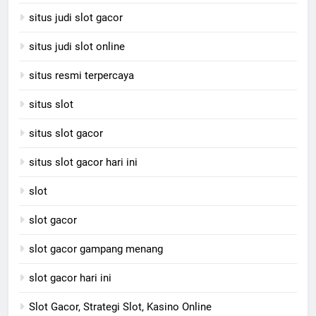
situs judi slot gacor
situs judi slot online
situs resmi terpercaya
situs slot
situs slot gacor
situs slot gacor hari ini
slot
slot gacor
slot gacor gampang menang
slot gacor hari ini
Slot Gacor, Strategi Slot, Kasino Online