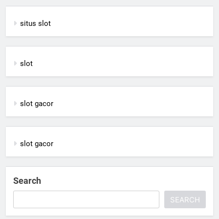
situs slot
slot
slot gacor
slot gacor
Search
SEARCH