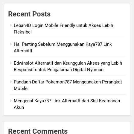
Recent Posts
Lebah4D Login Mobile Friendly untuk Akses Lebih
Fleksibel
Hal Penting Sebelum Menggunakan Kaya787 Link
Alternatif
Edwinslot Alternatif dan Keunggulan Akses yang Lebih
Responsif untuk Pengalaman Digital Nyaman
Panduan Daftar Pokemon787 Menggunakan Perangkat
Mobile
Mengenal Kaya787 Link Alternatif dari Sisi Keamanan
Akun
Recent Comments