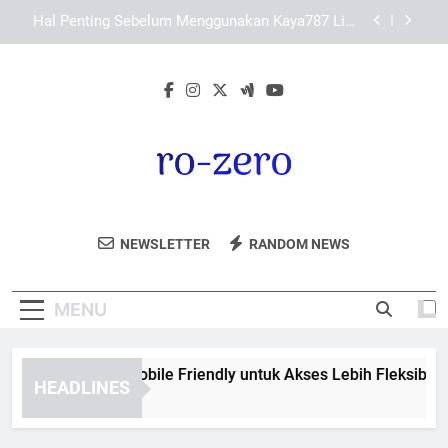
Skip
Edwinslot Alternatif dan Keunggulan Akses yang
to
Lebih Responsif untuk Pengalaman Digital
Nyaman
content
Panduan Daftar Pokemon787 Menggunakan
Perangkat Mobile
Lebah4D Login Mobile Friendly untuk Akses Lebih
Fleksibel
Hal Penting Sebelum Menggunakan Kaya787 Link
Alternatif
Edwinslot Alternatif dan Keunggulan Akses yang
Lebih Responsif untuk Pengalaman Digital
Ro-Zero
Nyaman
Dukung Gaya Hidup Ramah Lingkungan
Panduan Daftar Pokemon787 Menggunakan
NEWSLETTER
RANDOM NEWS
Perangkat Mobile
Dengan Produk Zero Waste Dari Ro-Zero.
Solusi Untuk Masa Depan Yang
MENU
Berkelanjutan.
bah4D Login Mobile Friendly untuk Akses Lebih Fleksibel
HEADLINES
Months Ago