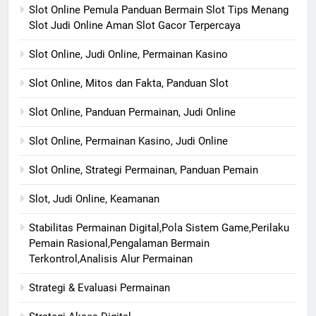
Slot Online Pemula Panduan Bermain Slot Tips Menang
Slot Judi Online Aman Slot Gacor Terpercaya
Slot Online, Judi Online, Permainan Kasino
Slot Online, Mitos dan Fakta, Panduan Slot
Slot Online, Panduan Permainan, Judi Online
Slot Online, Permainan Kasino, Judi Online
Slot Online, Strategi Permainan, Panduan Pemain
Slot, Judi Online, Keamanan
Stabilitas Permainan Digital,Pola Sistem Game,Perilaku
Pemain Rasional,Pengalaman Bermain
Terkontrol,Analisis Alur Permainan
Strategi & Evaluasi Permainan