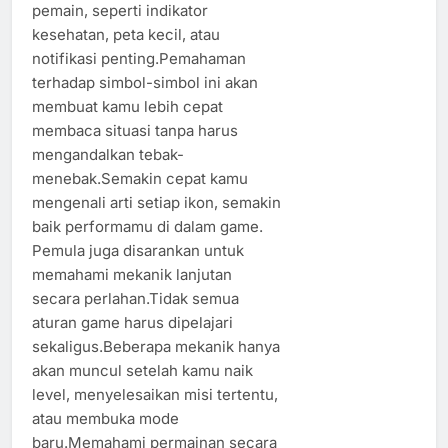
pemain, seperti indikator
kesehatan, peta kecil, atau
notifikasi penting.Pemahaman
terhadap simbol-simbol ini akan
membuat kamu lebih cepat
membaca situasi tanpa harus
mengandalkan tebak-
menebak.Semakin cepat kamu
mengenali arti setiap ikon, semakin
baik performamu di dalam game.
Pemula juga disarankan untuk
memahami mekanik lanjutan
secara perlahan.Tidak semua
aturan game harus dipelajari
sekaligus.Beberapa mekanik hanya
akan muncul setelah kamu naik
level, menyelesaikan misi tertentu,
atau membuka mode
baru.Memahami permainan secara