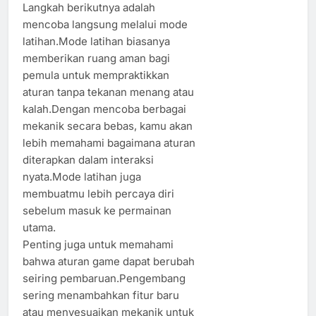
Langkah berikutnya adalah
mencoba langsung melalui mode
latihan.Mode latihan biasanya
memberikan ruang aman bagi
pemula untuk mempraktikkan
aturan tanpa tekanan menang atau
kalah.Dengan mencoba berbagai
mekanik secara bebas, kamu akan
lebih memahami bagaimana aturan
diterapkan dalam interaksi
nyata.Mode latihan juga
membuatmu lebih percaya diri
sebelum masuk ke permainan
utama.
Penting juga untuk memahami
bahwa aturan game dapat berubah
seiring pembaruan.Pengembang
sering menambahkan fitur baru
atau menyesuaikan mekanik untuk