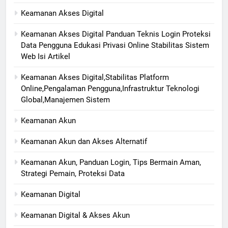
Keamanan Akses Digital
Keamanan Akses Digital Panduan Teknis Login Proteksi
Data Pengguna Edukasi Privasi Online Stabilitas Sistem
Web Isi Artikel
Keamanan Akses Digital,Stabilitas Platform
Online,Pengalaman Pengguna,Infrastruktur Teknologi
Global,Manajemen Sistem
Keamanan Akun
Keamanan Akun dan Akses Alternatif
Keamanan Akun, Panduan Login, Tips Bermain Aman,
Strategi Pemain, Proteksi Data
Keamanan Digital
Keamanan Digital & Akses Akun