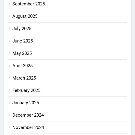
September 2025
August 2025
July 2025
June 2025
May 2025
April 2025
March 2025
February 2025
January 2025
December 2024
November 2024