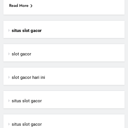
Read More
situs slot gacor
slot gacor
slot gacor hari ini
situs slot gacor
situs slot gacor