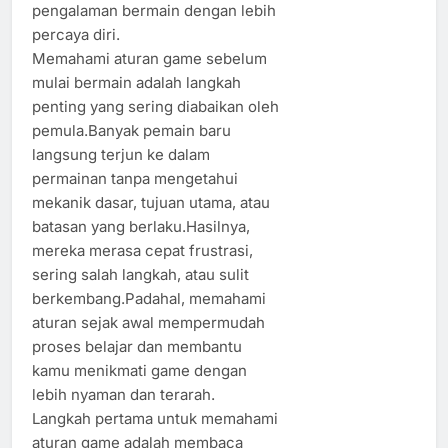
pengalaman bermain dengan lebih
percaya diri.
Memahami aturan game sebelum
mulai bermain adalah langkah
penting yang sering diabaikan oleh
pemula.Banyak pemain baru
langsung terjun ke dalam
permainan tanpa mengetahui
mekanik dasar, tujuan utama, atau
batasan yang berlaku.Hasilnya,
mereka merasa cepat frustrasi,
sering salah langkah, atau sulit
berkembang.Padahal, memahami
aturan sejak awal mempermudah
proses belajar dan membantu
kamu menikmati game dengan
lebih nyaman dan terarah.
Langkah pertama untuk memahami
aturan game adalah membaca