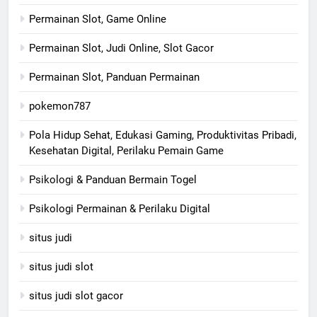
Permainan Slot, Game Online
Permainan Slot, Judi Online, Slot Gacor
Permainan Slot, Panduan Permainan
pokemon787
Pola Hidup Sehat, Edukasi Gaming, Produktivitas Pribadi,
Kesehatan Digital, Perilaku Pemain Game
Psikologi & Panduan Bermain Togel
Psikologi Permainan & Perilaku Digital
situs judi
situs judi slot
situs judi slot gacor