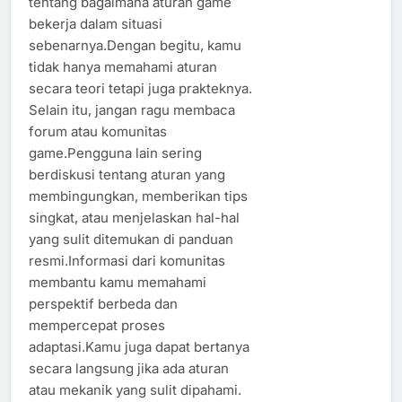
tentang bagaimana aturan game
bekerja dalam situasi
sebenarnya.Dengan begitu, kamu
tidak hanya memahami aturan
secara teori tetapi juga prakteknya.
Selain itu, jangan ragu membaca
forum atau komunitas
game.Pengguna lain sering
berdiskusi tentang aturan yang
membingungkan, memberikan tips
singkat, atau menjelaskan hal-hal
yang sulit ditemukan di panduan
resmi.Informasi dari komunitas
membantu kamu memahami
perspektif berbeda dan
mempercepat proses
adaptasi.Kamu juga dapat bertanya
secara langsung jika ada aturan
atau mekanik yang sulit dipahami.