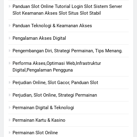
Panduan Slot Online Tutorial Login Slot Sistem Server
Slot Keamanan Akses Slot Situs Slot Stabil
Panduan Teknologi & Keamanan Akses
Pengalaman Akses Digital
Pengembangan Diri, Strategi Permainan, Tips Menang.
Performa Akses,Optimasi Web,Infrastruktur
Digital,Pengalaman Pengguna
Perjudian Online, Slot Gacor, Panduan Slot
Perjudian, Slot Online, Strategi Permainan
Permainan Digital & Teknologi
Permainan Kartu & Kasino
Permainan Slot Online