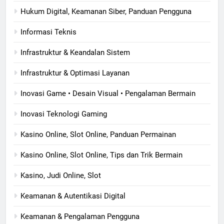
Hukum Digital, Keamanan Siber, Panduan Pengguna
Informasi Teknis
Infrastruktur & Keandalan Sistem
Infrastruktur & Optimasi Layanan
Inovasi Game • Desain Visual • Pengalaman Bermain
Inovasi Teknologi Gaming
Kasino Online, Slot Online, Panduan Permainan
Kasino Online, Slot Online, Tips dan Trik Bermain
Kasino, Judi Online, Slot
Keamanan & Autentikasi Digital
Keamanan & Pengalaman Pengguna