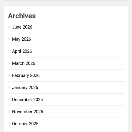
Archives
June 2026
May 2026
April 2026
March 2026
February 2026
January 2026
December 2025
November 2025
October 2025