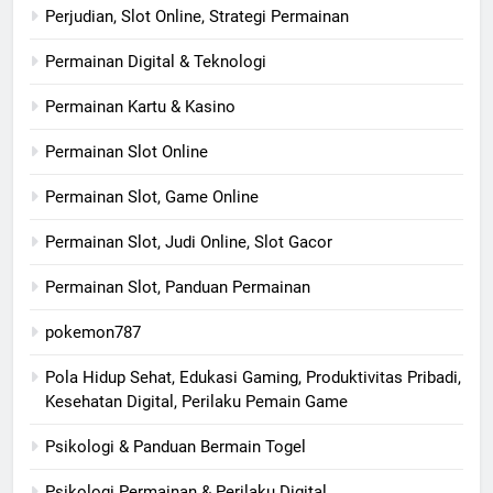
Perjudian, Slot Online, Strategi Permainan
Permainan Digital & Teknologi
Permainan Kartu & Kasino
Permainan Slot Online
Permainan Slot, Game Online
Permainan Slot, Judi Online, Slot Gacor
Permainan Slot, Panduan Permainan
pokemon787
Pola Hidup Sehat, Edukasi Gaming, Produktivitas Pribadi,
Kesehatan Digital, Perilaku Pemain Game
Psikologi & Panduan Bermain Togel
Psikologi Permainan & Perilaku Digital