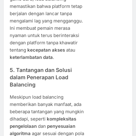
memastikan bahwa platform tetap
berjalan dengan lancar tanpa
mengalami lag yang mengganggu.
Ini membuat pemain merasa
nyaman untuk terus berinteraksi
dengan platform tanpa khawatir
tentang
kecepatan akses
atau
keterlambatan data
.
5. Tantangan dan Solusi
dalam Penerapan Load
Balancing
Meskipun load balancing
memberikan banyak manfaat, ada
beberapa tantangan yang mungkin
dihadapi, seperti
kompleksitas
pengelolaan
dan
penyesuaian
algoritma
agar sesuai dengan pola