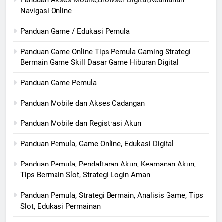
Panduan Akses Mobile,Browser Digital,Keamanan
Navigasi Online
Panduan Game / Edukasi Pemula
Panduan Game Online Tips Pemula Gaming Strategi
Bermain Game Skill Dasar Game Hiburan Digital
Panduan Game Pemula
Panduan Mobile dan Akses Cadangan
Panduan Mobile dan Registrasi Akun
Panduan Pemula, Game Online, Edukasi Digital
Panduan Pemula, Pendaftaran Akun, Keamanan Akun,
Tips Bermain Slot, Strategi Login Aman
Panduan Pemula, Strategi Bermain, Analisis Game, Tips
Slot, Edukasi Permainan