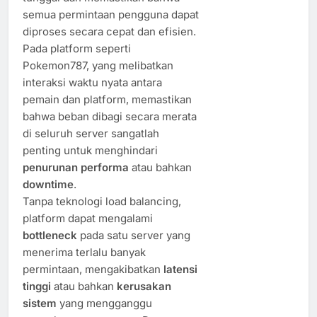
semua permintaan pengguna dapat
diproses secara cepat dan efisien.
Pada platform seperti
Pokemon787, yang melibatkan
interaksi waktu nyata antara
pemain dan platform, memastikan
bahwa beban dibagi secara merata
di seluruh server sangatlah
penting untuk menghindari
penurunan performa
atau bahkan
downtime
.
Tanpa teknologi load balancing,
platform dapat mengalami
bottleneck
pada satu server yang
menerima terlalu banyak
permintaan, mengakibatkan
latensi
tinggi
atau bahkan
kerusakan
sistem
yang mengganggu