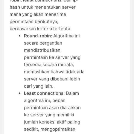
hash
untuk menentukan server
mana yang akan menerima
permintaan berikutnya,
berdasarkan kriteria tertentu.
Round-robin
: Algoritma ini
secara bergantian
mendistribusikan
permintaan ke server yang
tersedia secara merata,
memastikan bahwa tidak ada
server yang dibebani lebih
dari yang lain.
Least connections
: Dalam
algoritma ini, beban
permintaan akan diarahkan
ke server yang memiliki
jumlah koneksi aktif paling
sedikit, mengoptimalkan