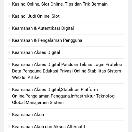
Kasino Online, Slot Online, Tips dan Trik Bermain
Kasino, Judi Online, Slot
Keamanan & Autentikasi Digital
Keamanan & Pengalaman Pengguna
Keamanan Akses Digital
Keamanan Akses Digital Panduan Teknis Login Proteksi
Data Pengguna Edukasi Privasi Online Stabilitas Sistem
Web Isi Artikel
Keamanan Akses Digital,Stabilitas Platform
Online,Pengalaman Pengguna,Infrastruktur Teknologi
Global,Manajemen Sistem
Keamanan Akun
Keamanan Akun dan Akses Alternatif