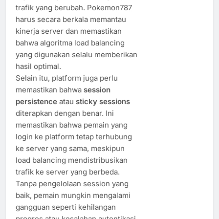
trafik yang berubah. Pokemon787
harus secara berkala memantau
kinerja server dan memastikan
bahwa algoritma load balancing
yang digunakan selalu memberikan
hasil optimal.
Selain itu, platform juga perlu
memastikan bahwa
session
persistence
atau
sticky sessions
diterapkan dengan benar. Ini
memastikan bahwa pemain yang
login ke platform tetap terhubung
ke server yang sama, meskipun
load balancing mendistribusikan
trafik ke server yang berbeda.
Tanpa pengelolaan session yang
baik, pemain mungkin mengalami
gangguan seperti kehilangan
progres atau kesalahan autentikasi