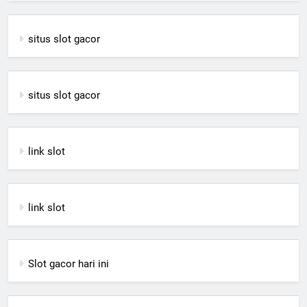
situs slot gacor
situs slot gacor
link slot
link slot
Slot gacor hari ini