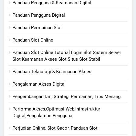
Panduan Pengguna & Keamanan Digital
Panduan Pengguna Digital
Panduan Permainan Slot
Panduan Slot Online
Panduan Slot Online Tutorial Login Slot Sistem Server
Slot Keamanan Akses Slot Situs Slot Stabil
Panduan Teknologi & Keamanan Akses
Pengalaman Akses Digital
Pengembangan Diri, Strategi Permainan, Tips Menang.
Performa Akses,Optimasi Web,Infrastruktur
Digital,Pengalaman Pengguna
Perjudian Online, Slot Gacor, Panduan Slot