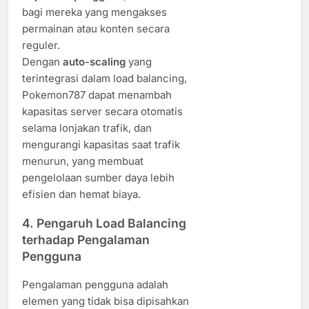
bagi mereka yang mengakses
permainan atau konten secara
reguler.
Dengan
auto-scaling
yang
terintegrasi dalam load balancing,
Pokemon787 dapat menambah
kapasitas server secara otomatis
selama lonjakan trafik, dan
mengurangi kapasitas saat trafik
menurun, yang membuat
pengelolaan sumber daya lebih
efisien dan hemat biaya.
4. Pengaruh Load Balancing
terhadap Pengalaman
Pengguna
Pengalaman pengguna adalah
elemen yang tidak bisa dipisahkan