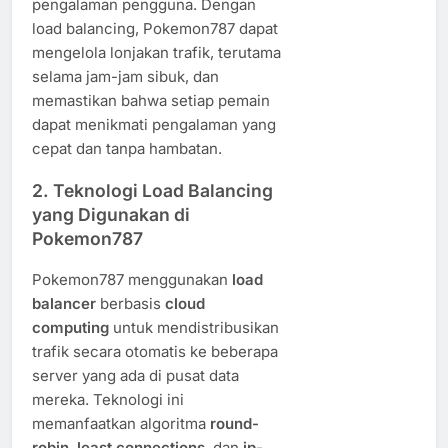
pengalaman pengguna. Dengan
load balancing, Pokemon787 dapat
mengelola lonjakan trafik, terutama
selama jam-jam sibuk, dan
memastikan bahwa setiap pemain
dapat menikmati pengalaman yang
cepat dan tanpa hambatan.
2. Teknologi Load Balancing
yang Digunakan di
Pokemon787
Pokemon787 menggunakan
load
balancer
berbasis
cloud
computing
untuk mendistribusikan
trafik secara otomatis ke beberapa
server yang ada di pusat data
mereka. Teknologi ini
memanfaatkan algoritma
round-
robin
,
least connections
, dan
ip-