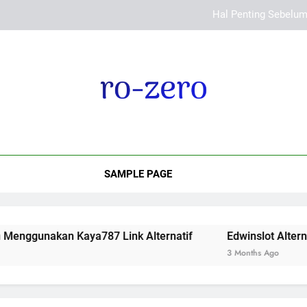
Hal Penting Sebelum
Edwinslot Alternatif dan Keunggulan Akses yang Lebih Resp
Panduan Daftar Pokem
Lebah4D Login Mobile
Zero
Hal Penting Sebelum
ya Hidup Ramah Lingkungan Dengan Produk Zero Waste Dari Ro
Edwinslot Alternatif dan Keunggulan Akses yang Lebih Resp
SAMPLE PAGE
Panduan Daftar Pokem
n Kaya787 Link Alternatif
Edwinslot Alternatif dan K
3 Months Ago