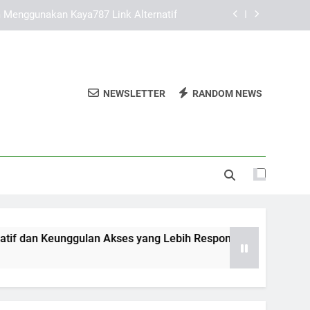
 Menggunakan Kaya787 Link Alternatif
onsif untuk Pengalaman Digital Nyaman
on787 Menggunakan Perangkat Mobile
NEWSLETTER
RANDOM NEWS
 Friendly untuk Akses Lebih Fleksibel
 Menggunakan Kaya787 Link Alternatif
-Zero. Solusi Untuk Masa Depan Yang Berkelanjutan.
onsif untuk Pengalaman Digital Nyaman
on787 Menggunakan Perangkat Mobile
eunggulan Akses yang Lebih Responsif untuk Pengalaman Digi