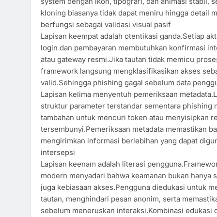
system dengan ikon, tipografi, dan animasi stabil,
kloning biasanya tidak dapat meniru hingga detail m
berfungsi sebagai validasi visual pasif
Lapisan keempat adalah otentikasi ganda.Setiap aktiv
login dan pembayaran membutuhkan konfirmasi inter
atau gateway resmi.Jika tautan tidak memicu proses 
framework langsung mengklasifikasikan akses seba
valid.Sehingga phishing gagal sebelum data pengg
Lapisan kelima menyentuh pemeriksaan metadata.Li
struktur parameter terstandar sementara phishing
tambahan untuk mencuri token atau menyisipkan r
tersembunyi.Pemeriksaan metadata memastikan bah
mengirimkan informasi berlebihan yang dapat digu
intersepsi
Lapisan keenam adalah literasi pengguna.Framewor
modern menyadari bahwa keamanan bukan hanya soa
juga kebiasaan akses.Pengguna diedukasi untuk 
tautan, menghindari pesan anonim, serta memastika
sebelum meneruskan interaksi.Kombinasi edukasi d