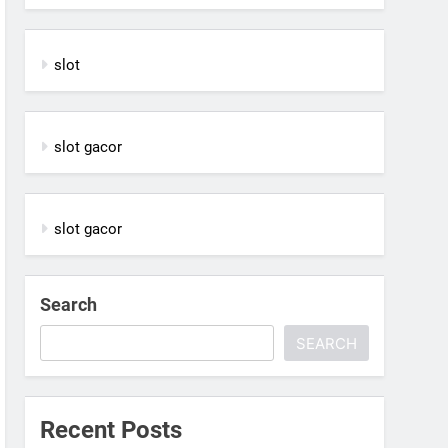
slot
slot gacor
slot gacor
Search
SEARCH
Recent Posts