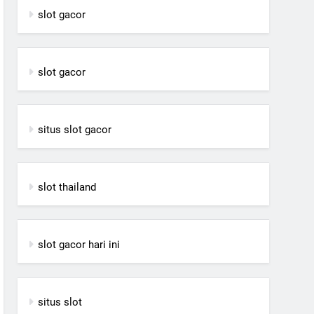
slot gacor
slot gacor
situs slot gacor
slot thailand
slot gacor hari ini
situs slot