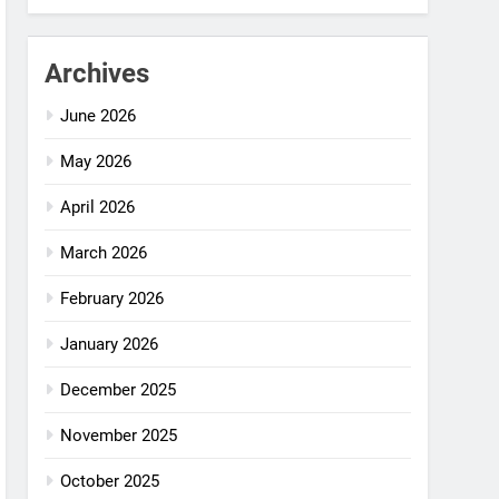
Archives
June 2026
May 2026
April 2026
March 2026
February 2026
January 2026
December 2025
November 2025
October 2025