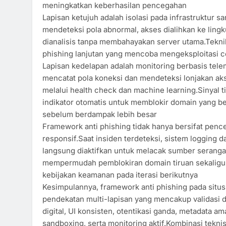
meningkatkan keberhasilan pencegahan
Lapisan ketujuh adalah isolasi pada infrastruktur s
mendeteksi pola abnormal, akses dialihkan ke lin
dianalisis tanpa membahayakan server utama.Tekni
phishing lanjutan yang mencoba mengeksploitasi 
Lapisan kedelapan adalah monitoring berbasis tel
mencatat pola koneksi dan mendeteksi lonjakan a
melalui health check dan machine learning.Sinyal t
indikator otomatis untuk memblokir domain yang be
sebelum berdampak lebih besar
Framework anti phishing tidak hanya bersifat penc
responsif.Saat insiden terdeteksi, sistem logging da
langsung diaktifkan untuk melacak sumber seranga
mempermudah pemblokiran domain tiruan sekalig
kebijakan keamanan pada iterasi berikutnya
Kesimpulannya, framework anti phishing pada situs 
pendekatan multi-lapisan yang mencakup validasi do
digital, UI konsisten, otentikasi ganda, metadata am
sandboxing, serta monitoring aktif.Kombinasi tekni