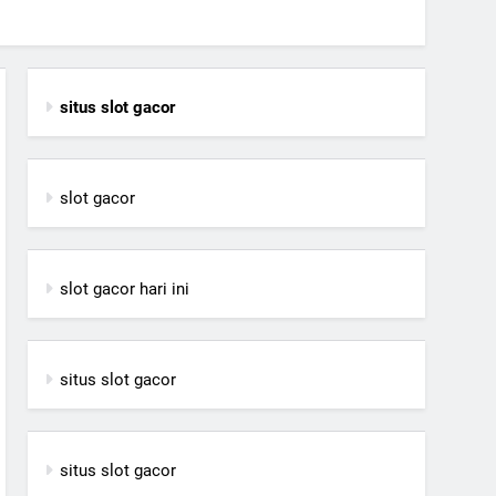
situs slot gacor
slot gacor
slot gacor hari ini
situs slot gacor
situs slot gacor