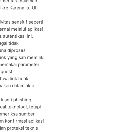
 sementara halaman
ikro.Karena itu UI
itas sensitif seperti
nal melalui aplikasi
autentikasi ini,
gai tidak
una diproses
nk yang sah memiliki
 memakai parameter
equest
wa link tidak
nakan dalam aksi
k anti phishing
l teknologi, tetapi
memeriksa sumber
n konfirmasi aplikasi
an proteksi teknis