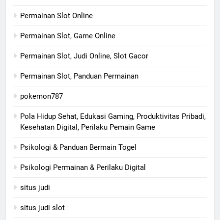
Permainan Slot Online
Permainan Slot, Game Online
Permainan Slot, Judi Online, Slot Gacor
Permainan Slot, Panduan Permainan
pokemon787
Pola Hidup Sehat, Edukasi Gaming, Produktivitas Pribadi,
Kesehatan Digital, Perilaku Pemain Game
Psikologi & Panduan Bermain Togel
Psikologi Permainan & Perilaku Digital
situs judi
situs judi slot