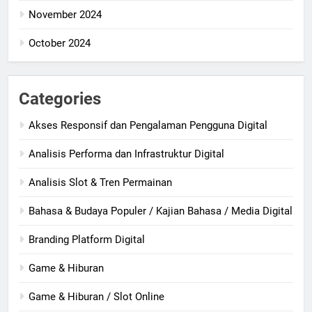
November 2024
October 2024
Categories
Akses Responsif dan Pengalaman Pengguna Digital
Analisis Performa dan Infrastruktur Digital
Analisis Slot & Tren Permainan
Bahasa & Budaya Populer / Kajian Bahasa / Media Digital
Branding Platform Digital
Game & Hiburan
Game & Hiburan / Slot Online