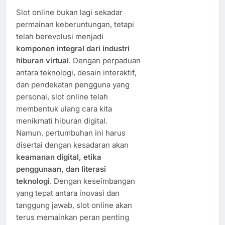
Slot online bukan lagi sekadar
permainan keberuntungan, tetapi
telah berevolusi menjadi
komponen integral dari industri
hiburan virtual
. Dengan perpaduan
antara teknologi, desain interaktif,
dan pendekatan pengguna yang
personal, slot online telah
membentuk ulang cara kita
menikmati hiburan digital.
Namun, pertumbuhan ini harus
disertai dengan kesadaran akan
keamanan digital, etika
penggunaan, dan literasi
teknologi
. Dengan keseimbangan
yang tepat antara inovasi dan
tanggung jawab, slot online akan
terus memainkan peran penting