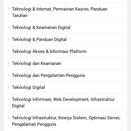
Teknologi & Internet, Permainan Kasino, Panduan
Taruhan
Teknologi & Keamanan Digital
Teknologi & Panduan Digital
Teknologi Akses & Informasi Platform
Teknologi dan Keamanan
Teknologi dan Pengalaman Pengguna
Teknologi Digital
Teknologi Informasi, Web Development, Infrastruktur
Digital
Teknologi Infrastruktur, Kinerja Sistem, Optimasi Server,
Pengalaman Pengguna