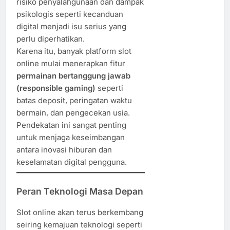
risiko penyalahgunaan dan dampak
psikologis seperti kecanduan
digital menjadi isu serius yang
perlu diperhatikan.
Karena itu, banyak platform slot
online mulai menerapkan fitur
permainan bertanggung jawab
(responsible gaming)
seperti
batas deposit, peringatan waktu
bermain, dan pengecekan usia.
Pendekatan ini sangat penting
untuk menjaga keseimbangan
antara inovasi hiburan dan
keselamatan digital pengguna.
Peran Teknologi Masa Depan
Slot online akan terus berkembang
seiring kemajuan teknologi seperti