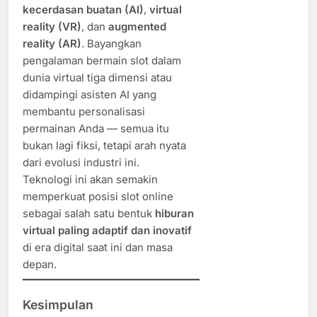
kecerdasan buatan (AI)
,
virtual
reality (VR)
, dan
augmented
reality (AR)
. Bayangkan
pengalaman bermain slot dalam
dunia virtual tiga dimensi atau
didampingi asisten AI yang
membantu personalisasi
permainan Anda — semua itu
bukan lagi fiksi, tetapi arah nyata
dari evolusi industri ini.
Teknologi ini akan semakin
memperkuat posisi slot online
sebagai salah satu bentuk
hiburan
virtual paling adaptif dan inovatif
di era digital saat ini dan masa
depan.
Kesimpulan