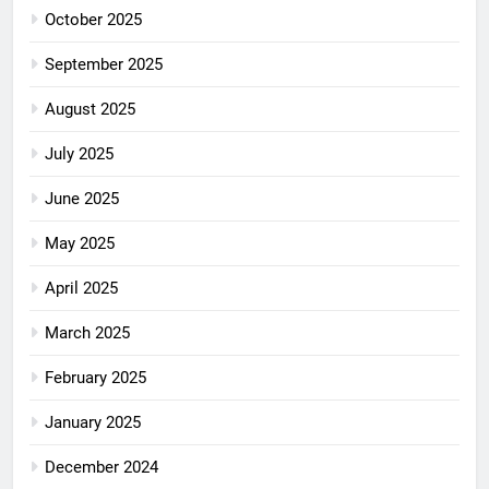
October 2025
September 2025
August 2025
July 2025
June 2025
May 2025
April 2025
March 2025
February 2025
January 2025
December 2024