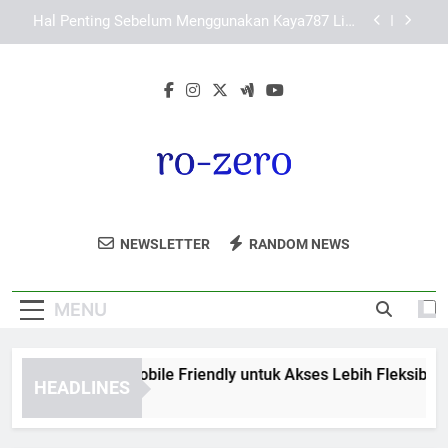
Skip
Edwinslot Alternatif dan Keunggulan Akses yang
to
Lebih Responsif untuk Pengalaman Digital
Nyaman
content
Panduan Daftar Pokemon787 Menggunakan
Perangkat Mobile
Lebah4D Login Mobile Friendly untuk Akses Lebih
Fleksibel
Hal Penting Sebelum Menggunakan Kaya787 Link
Alternatif
Edwinslot Alternatif dan Keunggulan Akses yang
Lebih Responsif untuk Pengalaman Digital
Ro-Zero
Nyaman
Dukung Gaya Hidup Ramah Lingkungan
Panduan Daftar Pokemon787 Menggunakan
NEWSLETTER
RANDOM NEWS
Perangkat Mobile
Dengan Produk Zero Waste Dari Ro-Zero.
Solusi Untuk Masa Depan Yang
MENU
Berkelanjutan.
bah4D Login Mobile Friendly untuk Akses Lebih Fleksibel
HEADLINES
Months Ago