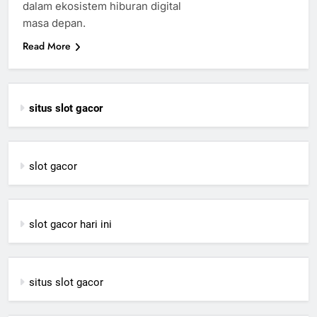
dalam ekosistem hiburan digital
masa depan.
Read More
situs slot gacor
slot gacor
slot gacor hari ini
situs slot gacor