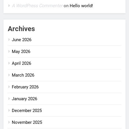
A WordPress Commenter
on
Hello world!
Archives
June 2026
May 2026
April 2026
March 2026
February 2026
January 2026
December 2025
November 2025