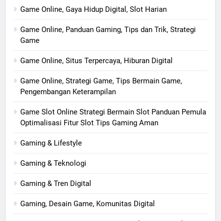
Game Online, Gaya Hidup Digital, Slot Harian
Game Online, Panduan Gaming, Tips dan Trik, Strategi
Game
Game Online, Situs Terpercaya, Hiburan Digital
Game Online, Strategi Game, Tips Bermain Game,
Pengembangan Keterampilan
Game Slot Online Strategi Bermain Slot Panduan Pemula
Optimalisasi Fitur Slot Tips Gaming Aman
Gaming & Lifestyle
Gaming & Teknologi
Gaming & Tren Digital
Gaming, Desain Game, Komunitas Digital