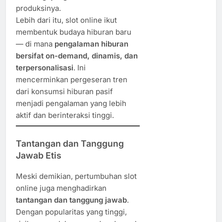
produksinya.
Lebih dari itu, slot online ikut
membentuk budaya hiburan baru
— di mana
pengalaman hiburan
bersifat on-demand, dinamis, dan
terpersonalisasi
. Ini
mencerminkan pergeseran tren
dari konsumsi hiburan pasif
menjadi pengalaman yang lebih
aktif dan berinteraksi tinggi.
Tantangan dan Tanggung
Jawab Etis
Meski demikian, pertumbuhan slot
online juga menghadirkan
tantangan dan tanggung jawab
.
Dengan popularitas yang tinggi,