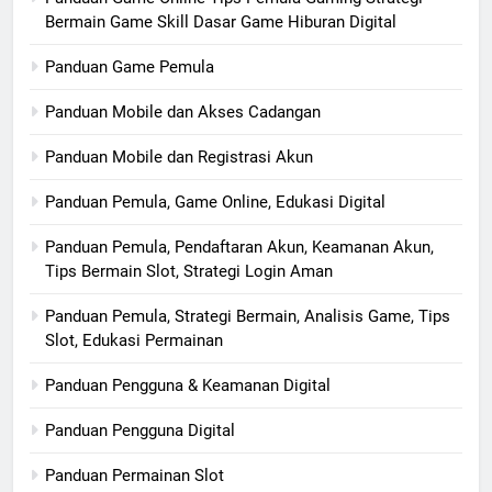
Bermain Game Skill Dasar Game Hiburan Digital
Panduan Game Pemula
Panduan Mobile dan Akses Cadangan
Panduan Mobile dan Registrasi Akun
Panduan Pemula, Game Online, Edukasi Digital
Panduan Pemula, Pendaftaran Akun, Keamanan Akun,
Tips Bermain Slot, Strategi Login Aman
Panduan Pemula, Strategi Bermain, Analisis Game, Tips
Slot, Edukasi Permainan
Panduan Pengguna & Keamanan Digital
Panduan Pengguna Digital
Panduan Permainan Slot