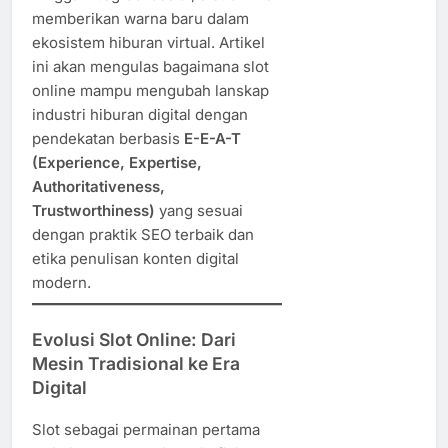
memberikan warna baru dalam
ekosistem hiburan virtual. Artikel
ini akan mengulas bagaimana slot
online mampu mengubah lanskap
industri hiburan digital dengan
pendekatan berbasis
E-E-A-T
(Experience, Expertise,
Authoritativeness,
Trustworthiness)
yang sesuai
dengan praktik SEO terbaik dan
etika penulisan konten digital
modern.
Evolusi Slot Online: Dari
Mesin Tradisional ke Era
Digital
Slot sebagai permainan pertama