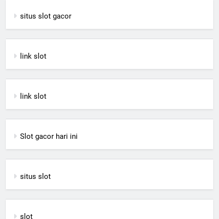
situs slot gacor
link slot
link slot
Slot gacor hari ini
situs slot
slot