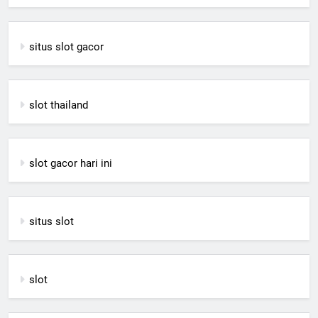
situs slot gacor
slot thailand
slot gacor hari ini
situs slot
slot