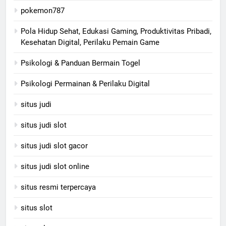
pokemon787
Pola Hidup Sehat, Edukasi Gaming, Produktivitas Pribadi,
Kesehatan Digital, Perilaku Pemain Game
Psikologi & Panduan Bermain Togel
Psikologi Permainan & Perilaku Digital
situs judi
situs judi slot
situs judi slot gacor
situs judi slot online
situs resmi terpercaya
situs slot