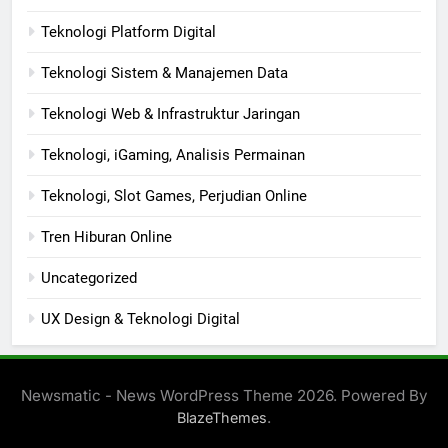
Teknologi Platform Digital
Teknologi Sistem & Manajemen Data
Teknologi Web & Infrastruktur Jaringan
Teknologi, iGaming, Analisis Permainan
Teknologi, Slot Games, Perjudian Online
Tren Hiburan Online
Uncategorized
UX Design & Teknologi Digital
Newsmatic - News WordPress Theme 2026. Powered By
.
BlazeThemes