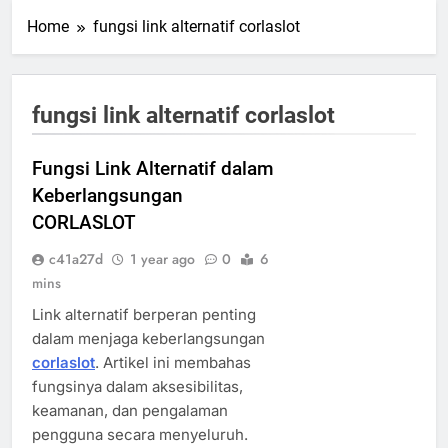
Home
fungsi link alternatif corlaslot
fungsi link alternatif corlaslot
Fungsi Link Alternatif dalam
Keberlangsungan
CORLASLOT
c41a27d
1 year ago
0
6
mins
Link alternatif berperan penting
dalam menjaga keberlangsungan
corlaslot
. Artikel ini membahas
fungsinya dalam aksesibilitas,
keamanan, dan pengalaman
pengguna secara menyeluruh.