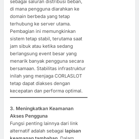
sebagai saluran distribusi beban,
di mana pengguna diarahkan ke
domain berbeda yang tetap
terhubung ke server utama.
Pembagian ini memungkinkan
sistem tetap stabil, terutama saat
jam sibuk atau ketika sedang
berlangsung event besar yang
menarik banyak pengguna secara
bersamaan. Stabilitas infrastruktur
inilah yang menjaga CORLASLOT
tetap dapat diakses dengan
kecepatan dan performa optimal.
3. Meningkatkan Keamanan
Akses Pengguna
Fungsi penting lainnya dari link
alternatif adalah sebagai
lapisan
keamanan tambahan
. Dalam