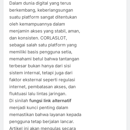
Dalam dunia digital yang terus
berkembang, keberlangsungan
suatu platform sangat ditentukan
oleh kemampuannya dalam
menjamin akses yang stabil, aman,
dan konsisten. CORLASLOT,
sebagai salah satu platform yang
memiliki basis pengguna setia,
memahami betul bahwa tantangan
terbesar bukan hanya dari sisi
sistem internal, tetapi juga dari
faktor eksternal seperti regulasi
internet, pembatasan akses, dan
fluktuasi lalu lintas jaringan.
Di sinilah
fungsi link alternatif
menjadi kunci penting dalam
memastikan bahwa layanan kepada
pengguna tetap berjalan lancar.
Artikel ini akan mengulas secara