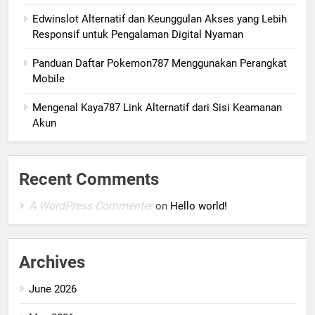
Edwinslot Alternatif dan Keunggulan Akses yang Lebih
Responsif untuk Pengalaman Digital Nyaman
Panduan Daftar Pokemon787 Menggunakan Perangkat
Mobile
Mengenal Kaya787 Link Alternatif dari Sisi Keamanan
Akun
Recent Comments
A WordPress Commenter
on
Hello world!
Archives
June 2026