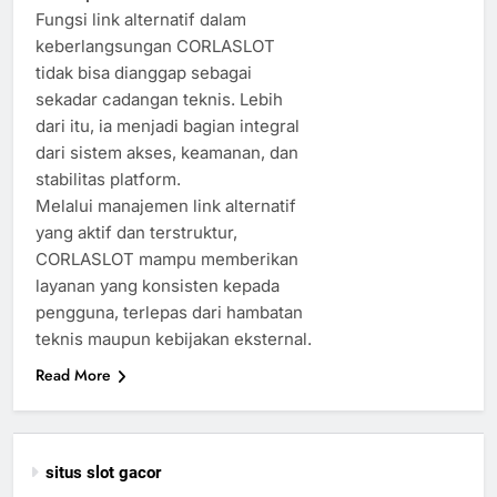
Fungsi link alternatif dalam
keberlangsungan CORLASLOT
tidak bisa dianggap sebagai
sekadar cadangan teknis. Lebih
dari itu, ia menjadi bagian integral
dari sistem akses, keamanan, dan
stabilitas platform.
Melalui manajemen link alternatif
yang aktif dan terstruktur,
CORLASLOT mampu memberikan
layanan yang konsisten kepada
pengguna, terlepas dari hambatan
teknis maupun kebijakan eksternal.
Read More
situs slot gacor