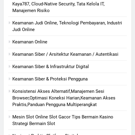
Kaya787, Cloud-Native Security, Tata Kelola IT,
Manajemen Risiko
Keamanan Judi Online, Teknologi Pembayaran, Industri
Judi Online
Keamanan Online
Keamanan Siber / Arsitektur Keamanan / Autentikasi
Keamanan Siber & Infrastruktur Digital
Keamanan Siber & Proteksi Pengguna
Konsistensi Akses Alternatif,Manajemen Sesi
Browser,Optimasi Koneksi Harian,Keamanan Akses
Praktis,Panduan Pengguna Multiperangkat
Mesin Slot Online Slot Gacor Tips Bermain Kasino
Strategi Bermain Slot