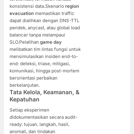
konsistensi data.Skenario
region
evacuation
memastikan traffic
dapat dialihkan dengan DNS-TTL
pendek, anycast, atau global load
balancer tanpa melampaui
SLO.Pelatihan
game day
melibatkan tim lintas fungsi untuk
mensimulasikan insiden end-to-
end: deteksi, triase, mitigasi,
komunikasi, hingga post-mortem
berorientasi perbaikan
berkelanjutan.
Tata Kelola, Keamanan, &
Kepatuhan
Setiap eksperimen
didokumentasikan secara audit-
ready: tujuan, langkah, hasil,
anomali, dan tindakan