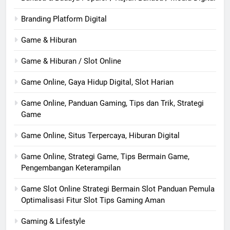
Branding Platform Digital
Game & Hiburan
Game & Hiburan / Slot Online
Game Online, Gaya Hidup Digital, Slot Harian
Game Online, Panduan Gaming, Tips dan Trik, Strategi
Game
Game Online, Situs Terpercaya, Hiburan Digital
Game Online, Strategi Game, Tips Bermain Game,
Pengembangan Keterampilan
Game Slot Online Strategi Bermain Slot Panduan Pemula
Optimalisasi Fitur Slot Tips Gaming Aman
Gaming & Lifestyle