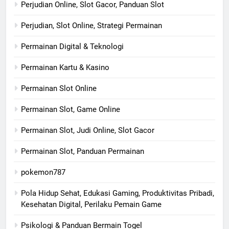
Perjudian Online, Slot Gacor, Panduan Slot
Perjudian, Slot Online, Strategi Permainan
Permainan Digital & Teknologi
Permainan Kartu & Kasino
Permainan Slot Online
Permainan Slot, Game Online
Permainan Slot, Judi Online, Slot Gacor
Permainan Slot, Panduan Permainan
pokemon787
Pola Hidup Sehat, Edukasi Gaming, Produktivitas Pribadi,
Kesehatan Digital, Perilaku Pemain Game
Psikologi & Panduan Bermain Togel