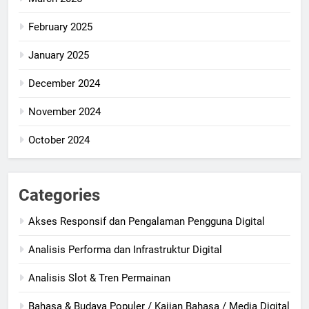
February 2025
January 2025
December 2024
November 2024
October 2024
Categories
Akses Responsif dan Pengalaman Pengguna Digital
Analisis Performa dan Infrastruktur Digital
Analisis Slot & Tren Permainan
Bahasa & Budaya Populer / Kajian Bahasa / Media Digital