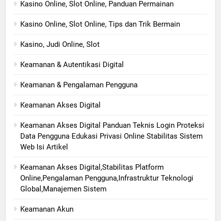
Kasino Online, Slot Online, Panduan Permainan
Kasino Online, Slot Online, Tips dan Trik Bermain
Kasino, Judi Online, Slot
Keamanan & Autentikasi Digital
Keamanan & Pengalaman Pengguna
Keamanan Akses Digital
Keamanan Akses Digital Panduan Teknis Login Proteksi
Data Pengguna Edukasi Privasi Online Stabilitas Sistem
Web Isi Artikel
Keamanan Akses Digital,Stabilitas Platform
Online,Pengalaman Pengguna,Infrastruktur Teknologi
Global,Manajemen Sistem
Keamanan Akun