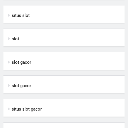
situs slot
slot
slot gacor
slot gacor
situs slot gacor