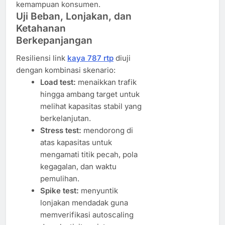
kemampuan konsumen.
Uji Beban, Lonjakan, dan
Ketahanan
Berkepanjangan
Resiliensi link
kaya 787 rtp
diuji
dengan kombinasi skenario:
Load test:
menaikkan trafik
hingga ambang target untuk
melihat kapasitas stabil yang
berkelanjutan.
Stress test:
mendorong di
atas kapasitas untuk
mengamati titik pecah, pola
kegagalan, dan waktu
pemulihan.
Spike test:
menyuntik
lonjakan mendadak guna
memverifikasi autoscaling