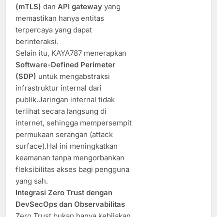
(mTLS)
dan
API gateway
yang
memastikan hanya entitas
terpercaya yang dapat
berinteraksi.
Selain itu, KAYA787 menerapkan
Software-Defined Perimeter
(SDP)
untuk mengabstraksi
infrastruktur internal dari
publik.Jaringan internal tidak
terlihat secara langsung di
internet, sehingga mempersempit
permukaan serangan (attack
surface).Hal ini meningkatkan
keamanan tanpa mengorbankan
fleksibilitas akses bagi pengguna
yang sah.
Integrasi Zero Trust dengan
DevSecOps dan Observabilitas
Zero Trust bukan hanya kebijakan