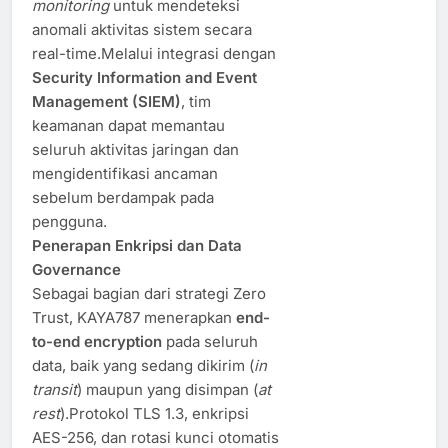
monitoring
untuk mendeteksi
anomali aktivitas sistem secara
real-time.Melalui integrasi dengan
Security Information and Event
Management (SIEM)
, tim
keamanan dapat memantau
seluruh aktivitas jaringan dan
mengidentifikasi ancaman
sebelum berdampak pada
pengguna.
Penerapan Enkripsi dan Data
Governance
Sebagai bagian dari strategi Zero
Trust, KAYA787 menerapkan
end-
to-end encryption
pada seluruh
data, baik yang sedang dikirim (
in
transit
) maupun yang disimpan (
at
rest
).Protokol TLS 1.3, enkripsi
AES-256, dan rotasi kunci otomatis