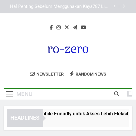
Skip
Edwinslot Alternatif dan Keunggulan Akses yang
to
Lebih Responsif untuk Pengalaman Digital
Nyaman
content
Panduan Daftar Pokemon787 Menggunakan
Perangkat Mobile
Lebah4D Login Mobile Friendly untuk Akses Lebih
Fleksibel
Hal Penting Sebelum Menggunakan Kaya787 Link
Alternatif
Edwinslot Alternatif dan Keunggulan Akses yang
Lebih Responsif untuk Pengalaman Digital
Ro-Zero
Nyaman
Dukung Gaya Hidup Ramah Lingkungan
Panduan Daftar Pokemon787 Menggunakan
NEWSLETTER
RANDOM NEWS
Perangkat Mobile
Dengan Produk Zero Waste Dari Ro-Zero.
Solusi Untuk Masa Depan Yang
MENU
Berkelanjutan.
bah4D Login Mobile Friendly untuk Akses Lebih Fleksibel
HEADLINES
Months Ago