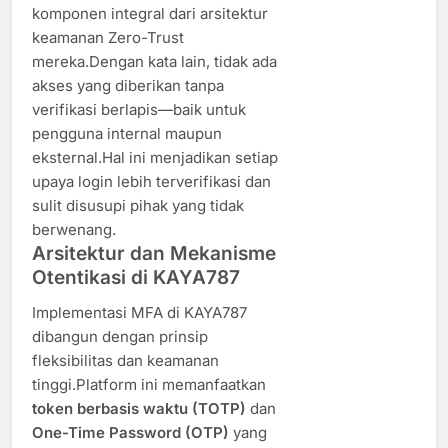
komponen integral dari arsitektur
keamanan Zero-Trust
mereka.Dengan kata lain, tidak ada
akses yang diberikan tanpa
verifikasi berlapis—baik untuk
pengguna internal maupun
eksternal.Hal ini menjadikan setiap
upaya login lebih terverifikasi dan
sulit disusupi pihak yang tidak
berwenang.
Arsitektur dan Mekanisme
Otentikasi di KAYA787
Implementasi MFA di KAYA787
dibangun dengan prinsip
fleksibilitas dan keamanan
tinggi.Platform ini memanfaatkan
token berbasis waktu (TOTP)
dan
One-Time Password (OTP)
yang