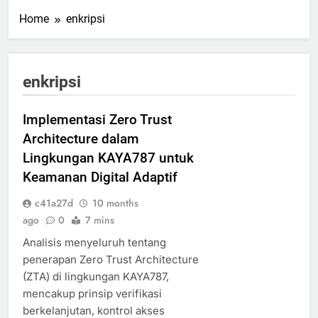
Home
enkripsi
enkripsi
Implementasi Zero Trust
Architecture dalam
Lingkungan KAYA787 untuk
Keamanan Digital Adaptif
c41a27d
10 months
ago
0
7 mins
Analisis menyeluruh tentang
penerapan Zero Trust Architecture
(ZTA) di lingkungan KAYA787,
mencakup prinsip verifikasi
berkelanjutan, kontrol akses