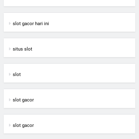
slot gacor hari ini
situs slot
slot
slot gacor
slot gacor