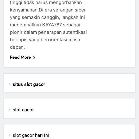
tinggi tidak harus mengorbankan
kenyamanan.Di era serangan siber
yang semakin canggih, langkah ini
menempatkan KAYA787 sebagai
pionir dalam penerapan autentikasi
berlapis yang berorientasi masa
depan.
Read More
situs slot gacor
slot gacor
slot gacor hari ini