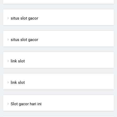
situs slot gacor
situs slot gacor
link slot
link slot
Slot gacor hari ini