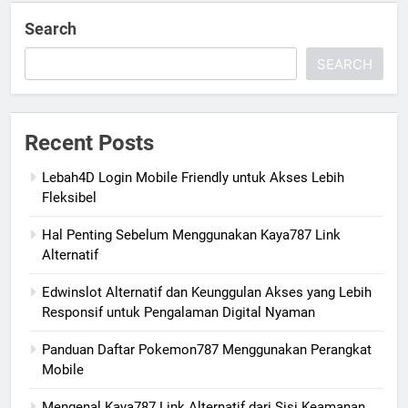
Search
SEARCH
Recent Posts
Lebah4D Login Mobile Friendly untuk Akses Lebih
Fleksibel
Hal Penting Sebelum Menggunakan Kaya787 Link
Alternatif
Edwinslot Alternatif dan Keunggulan Akses yang Lebih
Responsif untuk Pengalaman Digital Nyaman
Panduan Daftar Pokemon787 Menggunakan Perangkat
Mobile
Mengenal Kaya787 Link Alternatif dari Sisi Keamanan