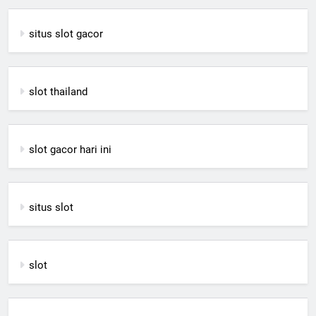
situs slot gacor
slot thailand
slot gacor hari ini
situs slot
slot