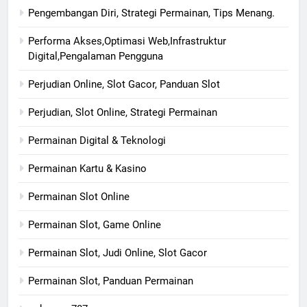
Pengembangan Diri, Strategi Permainan, Tips Menang.
Performa Akses,Optimasi Web,Infrastruktur
Digital,Pengalaman Pengguna
Perjudian Online, Slot Gacor, Panduan Slot
Perjudian, Slot Online, Strategi Permainan
Permainan Digital & Teknologi
Permainan Kartu & Kasino
Permainan Slot Online
Permainan Slot, Game Online
Permainan Slot, Judi Online, Slot Gacor
Permainan Slot, Panduan Permainan