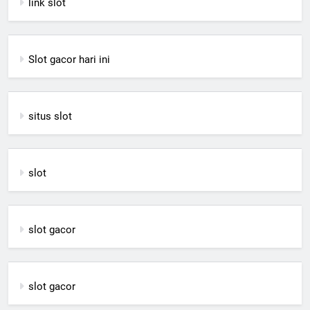
link slot
Slot gacor hari ini
situs slot
slot
slot gacor
slot gacor