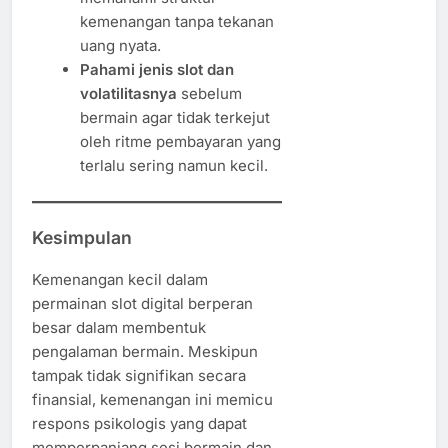
kemenangan tanpa tekanan
uang nyata.
Pahami jenis slot dan
volatilitasnya
sebelum
bermain agar tidak terkejut
oleh ritme pembayaran yang
terlalu sering namun kecil.
Kesimpulan
Kemenangan kecil dalam
permainan slot digital berperan
besar dalam membentuk
pengalaman bermain. Meskipun
tampak tidak signifikan secara
finansial, kemenangan ini memicu
respons psikologis yang dapat
memperpanjang sesi bermain dan