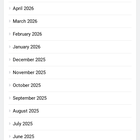
April 2026
March 2026
February 2026
January 2026
December 2025
November 2025
October 2025
September 2025
August 2025
July 2025
June 2025