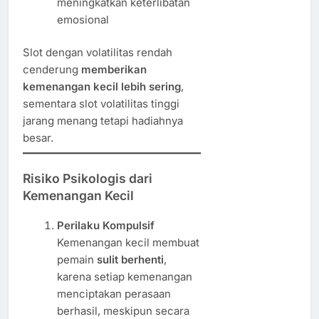
meningkatkan keterlibatan
emosional
Slot dengan volatilitas rendah
cenderung
memberikan
kemenangan kecil lebih sering
,
sementara slot volatilitas tinggi
jarang menang tetapi hadiahnya
besar.
Risiko Psikologis dari
Kemenangan Kecil
Perilaku Kompulsif
Kemenangan kecil membuat
pemain
sulit berhenti
,
karena setiap kemenangan
menciptakan perasaan
berhasil, meskipun secara