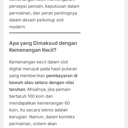
persepsi pemain, keputusan dalam
permainan, dan peran pentingnya
dalam desain psikologi slot
modern.
Apa yang Dimaksud dengan
Kemenangan Kecil?
Kemenangan kecil dalam slot
digital merujuk pada hasil putaran
yang memberikan
pembayaran di
bawah atau setara dengan nilai
taruhan
. Misalnya, jika pemain
bertaruh 100 koin dan
mendapatkan kemenangan 60
koin, itu secara teknis adalah
kerugian. Namun, dalam konteks
permainan, sistem akan