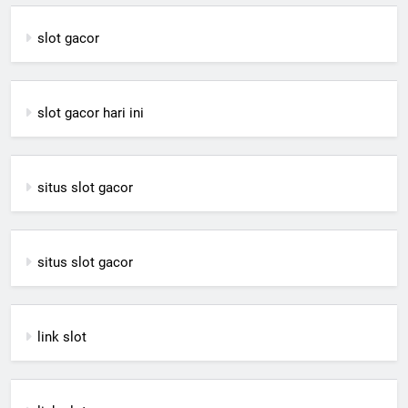
slot gacor
slot gacor hari ini
situs slot gacor
situs slot gacor
link slot