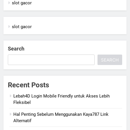
slot gacor
slot gacor
Search
SEARCH
Recent Posts
Lebah4D Login Mobile Friendly untuk Akses Lebih
Fleksibel
Hal Penting Sebelum Menggunakan Kaya787 Link
Alternatif