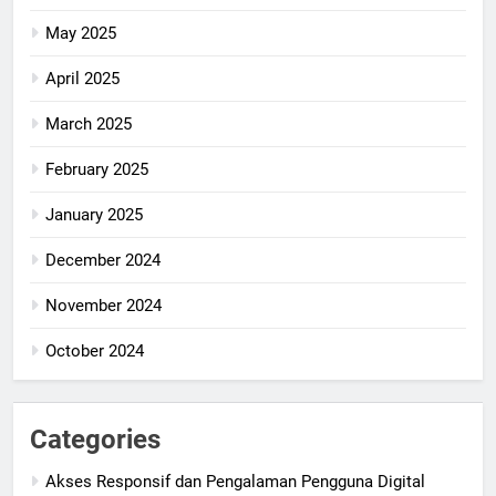
May 2025
April 2025
March 2025
February 2025
January 2025
December 2024
November 2024
October 2024
Categories
Akses Responsif dan Pengalaman Pengguna Digital