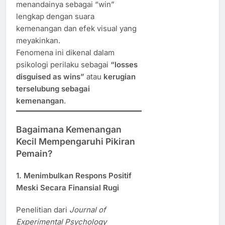
menandainya sebagai “win”
lengkap dengan suara
kemenangan dan efek visual yang
meyakinkan.
Fenomena ini dikenal dalam
psikologi perilaku sebagai
“losses
disguised as wins”
atau
kerugian
terselubung sebagai
kemenangan
.
Bagaimana Kemenangan
Kecil Mempengaruhi Pikiran
Pemain?
1.
Menimbulkan Respons Positif
Meski Secara Finansial Rugi
Penelitian dari
Journal of
Experimental Psychology