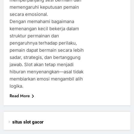
memengaruhi keputusan pemain
secara emosional.
Dengan memahami bagaimana
kemenangan kecil bekerja dalam
struktur permainan dan
pengaruhnya terhadap perilaku,
pemain dapat bermain secara lebih
sadar, strategis, dan bertanggung
jawab. Slot akan tetap menjadi
hiburan menyenangkan—asal tidak
membiarkan emosi mengambil alih
logika.
Read More
situs slot gacor