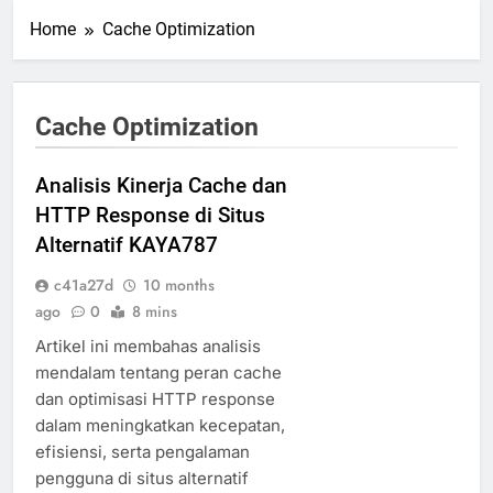
Home
Cache Optimization
Cache Optimization
Analisis Kinerja Cache dan
HTTP Response di Situs
Alternatif KAYA787
c41a27d
10 months
ago
0
8 mins
Artikel ini membahas analisis
mendalam tentang peran cache
dan optimisasi HTTP response
dalam meningkatkan kecepatan,
efisiensi, serta pengalaman
pengguna di situs alternatif