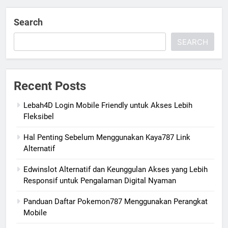
Search
SEARCH
Recent Posts
Lebah4D Login Mobile Friendly untuk Akses Lebih
Fleksibel
Hal Penting Sebelum Menggunakan Kaya787 Link
Alternatif
Edwinslot Alternatif dan Keunggulan Akses yang Lebih
Responsif untuk Pengalaman Digital Nyaman
Panduan Daftar Pokemon787 Menggunakan Perangkat
Mobile