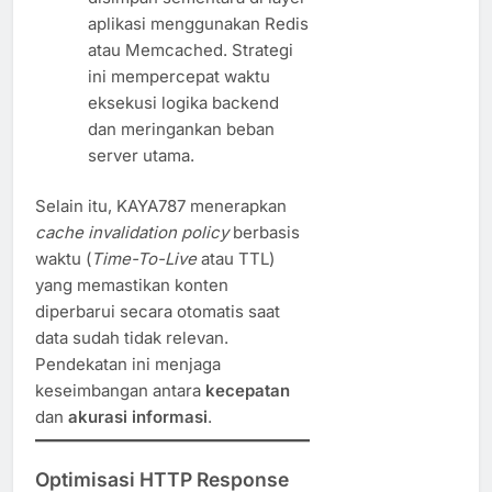
aplikasi menggunakan Redis
atau Memcached. Strategi
ini mempercepat waktu
eksekusi logika backend
dan meringankan beban
server utama.
Selain itu, KAYA787 menerapkan
cache invalidation policy
berbasis
waktu (
Time-To-Live
atau TTL)
yang memastikan konten
diperbarui secara otomatis saat
data sudah tidak relevan.
Pendekatan ini menjaga
keseimbangan antara
kecepatan
dan
akurasi informasi
.
Optimisasi HTTP Response