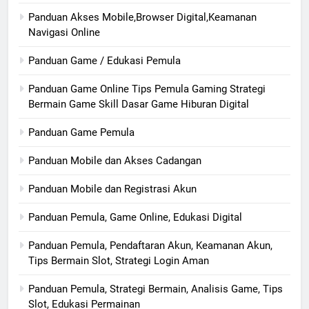
Panduan Akses Mobile,Browser Digital,Keamanan
Navigasi Online
Panduan Game / Edukasi Pemula
Panduan Game Online Tips Pemula Gaming Strategi
Bermain Game Skill Dasar Game Hiburan Digital
Panduan Game Pemula
Panduan Mobile dan Akses Cadangan
Panduan Mobile dan Registrasi Akun
Panduan Pemula, Game Online, Edukasi Digital
Panduan Pemula, Pendaftaran Akun, Keamanan Akun,
Tips Bermain Slot, Strategi Login Aman
Panduan Pemula, Strategi Bermain, Analisis Game, Tips
Slot, Edukasi Permainan