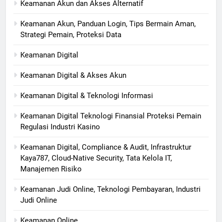
Keamanan Akun dan Akses Alternatif
Keamanan Akun, Panduan Login, Tips Bermain Aman,
Strategi Pemain, Proteksi Data
Keamanan Digital
Keamanan Digital & Akses Akun
Keamanan Digital & Teknologi Informasi
Keamanan Digital Teknologi Finansial Proteksi Pemain
Regulasi Industri Kasino
Keamanan Digital, Compliance & Audit, Infrastruktur
Kaya787, Cloud-Native Security, Tata Kelola IT,
Manajemen Risiko
Keamanan Judi Online, Teknologi Pembayaran, Industri
Judi Online
Keamanan Online