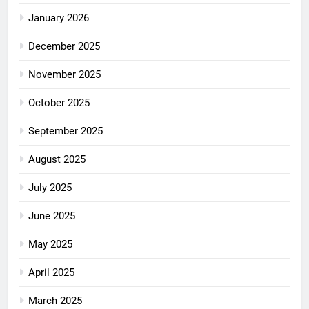
January 2026
December 2025
November 2025
October 2025
September 2025
August 2025
July 2025
June 2025
May 2025
April 2025
March 2025