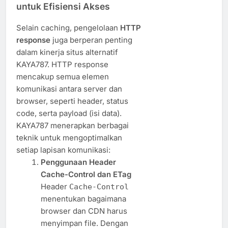
untuk Efisiensi Akses
Selain caching, pengelolaan
HTTP
response
juga berperan penting
dalam kinerja situs alternatif
KAYA787. HTTP response
mencakup semua elemen
komunikasi antara server dan
browser, seperti header, status
code, serta payload (isi data).
KAYA787 menerapkan berbagai
teknik untuk mengoptimalkan
setiap lapisan komunikasi:
Penggunaan Header
Cache-Control dan ETag
Header
Cache-Control
menentukan bagaimana
browser dan CDN harus
menyimpan file. Dengan