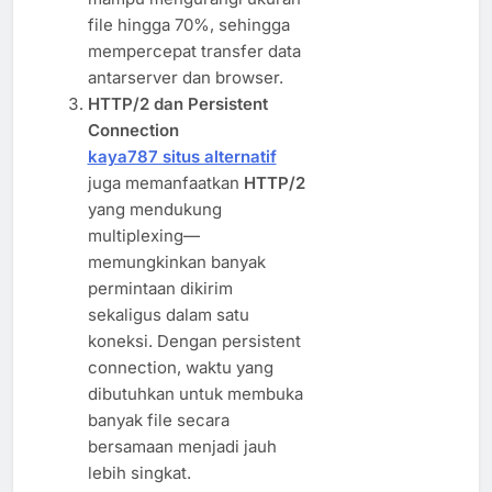
file hingga 70%, sehingga
mempercepat transfer data
antarserver dan browser.
HTTP/2 dan Persistent
Connection
kaya787 situs alternatif
juga memanfaatkan
HTTP/2
yang mendukung
multiplexing—
memungkinkan banyak
permintaan dikirim
sekaligus dalam satu
koneksi. Dengan persistent
connection, waktu yang
dibutuhkan untuk membuka
banyak file secara
bersamaan menjadi jauh
lebih singkat.