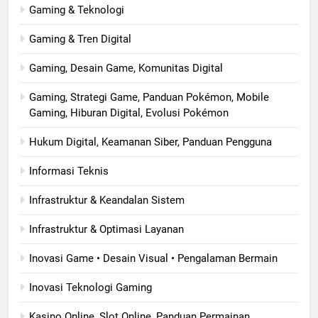
Gaming & Teknologi
Gaming & Tren Digital
Gaming, Desain Game, Komunitas Digital
Gaming, Strategi Game, Panduan Pokémon, Mobile
Gaming, Hiburan Digital, Evolusi Pokémon
Hukum Digital, Keamanan Siber, Panduan Pengguna
Informasi Teknis
Infrastruktur & Keandalan Sistem
Infrastruktur & Optimasi Layanan
Inovasi Game • Desain Visual • Pengalaman Bermain
Inovasi Teknologi Gaming
Kasino Online, Slot Online, Panduan Permainan