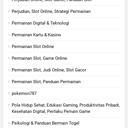
Perjudian, Slot Online, Strategi Permainan
Permainan Digital & Teknologi
Permainan Kartu & Kasino
Permainan Slot Online
Permainan Slot, Game Online
Permainan Slot, Judi Online, Slot Gacor
Permainan Slot, Panduan Permainan
pokemon787
Pola Hidup Sehat, Edukasi Gaming, Produktivitas Pribadi,
Kesehatan Digital, Perilaku Pemain Game
Psikologi & Panduan Bermain Togel