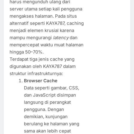
harus mengunduh ulang dari
server utama setiap kali pengguna
mengakses halaman. Pada situs
alternatif seperti KAYA787, caching
menjadi elemen krusial karena
mampu mengurangi
latency
dan
mempercepat waktu muat halaman
hingga 50–70%.
Terdapat tiga jenis cache yang
digunakan oleh KAYA787 dalam
struktur infrastrukturnya:
Browser Cache
Data seperti gambar, CSS,
dan JavaScript disimpan
langsung di perangkat
pengguna. Dengan
demikian, kunjungan
berulang ke halaman yang
sama akan lebih cepat