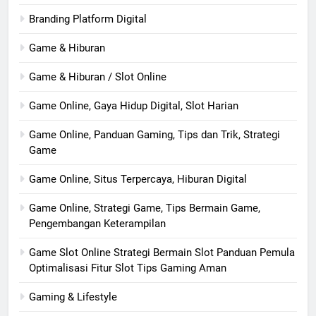
Branding Platform Digital
Game & Hiburan
Game & Hiburan / Slot Online
Game Online, Gaya Hidup Digital, Slot Harian
Game Online, Panduan Gaming, Tips dan Trik, Strategi
Game
Game Online, Situs Terpercaya, Hiburan Digital
Game Online, Strategi Game, Tips Bermain Game,
Pengembangan Keterampilan
Game Slot Online Strategi Bermain Slot Panduan Pemula
Optimalisasi Fitur Slot Tips Gaming Aman
Gaming & Lifestyle