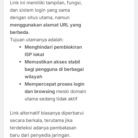
Link ini memiliki tampilan, fungsi,
dan sistem login yang sama
dengan situs utama, namun
menggunakan alamat URL yang
berbeda
.
Tujuan utamanya adalah:
Menghindari pemblokiran
ISP lokal
Memastikan akses stabil
bagi pengguna di berbagai
wilayah
Mempercepat proses login
dan browsing
meski domain
utama sedang tidak aktif
Link alternatif biasanya diperbarui
secara berkala, terutama jika
terdeteksi adanya pembatasan
baru dari penyedia jaringan.