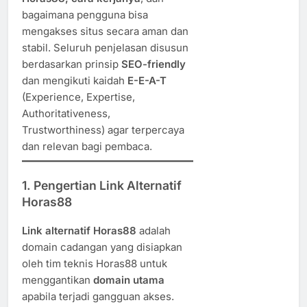
bagaimana pengguna bisa
mengakses situs secara aman dan
stabil. Seluruh penjelasan disusun
berdasarkan prinsip
SEO-friendly
dan mengikuti kaidah
E-E-A-T
(Experience, Expertise,
Authoritativeness,
Trustworthiness) agar terpercaya
dan relevan bagi pembaca.
1. Pengertian Link Alternatif
Horas88
Link alternatif Horas88
adalah
domain cadangan yang disiapkan
oleh tim teknis Horas88 untuk
menggantikan
domain utama
apabila terjadi gangguan akses.