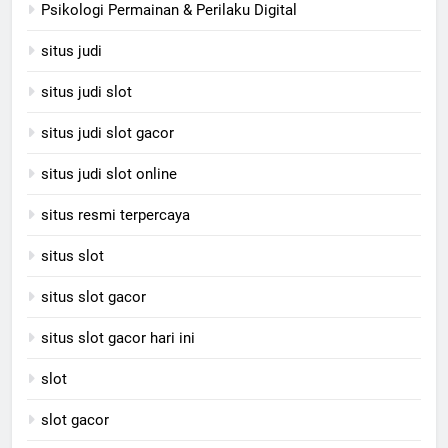
Psikologi Permainan & Perilaku Digital
situs judi
situs judi slot
situs judi slot gacor
situs judi slot online
situs resmi terpercaya
situs slot
situs slot gacor
situs slot gacor hari ini
slot
slot gacor