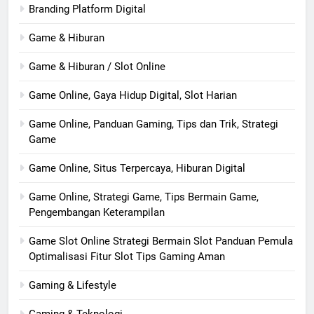
Branding Platform Digital
Game & Hiburan
Game & Hiburan / Slot Online
Game Online, Gaya Hidup Digital, Slot Harian
Game Online, Panduan Gaming, Tips dan Trik, Strategi
Game
Game Online, Situs Terpercaya, Hiburan Digital
Game Online, Strategi Game, Tips Bermain Game,
Pengembangan Keterampilan
Game Slot Online Strategi Bermain Slot Panduan Pemula
Optimalisasi Fitur Slot Tips Gaming Aman
Gaming & Lifestyle
Gaming & Teknologi