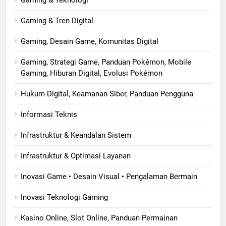
Gaming & Tren Digital
Gaming, Desain Game, Komunitas Digital
Gaming, Strategi Game, Panduan Pokémon, Mobile
Gaming, Hiburan Digital, Evolusi Pokémon
Hukum Digital, Keamanan Siber, Panduan Pengguna
Informasi Teknis
Infrastruktur & Keandalan Sistem
Infrastruktur & Optimasi Layanan
Inovasi Game • Desain Visual • Pengalaman Bermain
Inovasi Teknologi Gaming
Kasino Online, Slot Online, Panduan Permainan