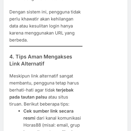
Dengan sistem ini, pengguna tidak
perlu khawatir akan kehilangan
data atau kesulitan login hanya
karena menggunakan URL yang
berbeda.
4. Tips Aman Mengakses
Link Alternatif
Meskipun link alternatif sangat
membantu, pengguna tetap harus
berhati-hati agar tidak
terjebak
pada tautan palsu
atau situs
tiruan. Berikut beberapa tips:
Cek sumber link secara
resmi
dari kanal komunikasi
Horas88 (misal: email, grup