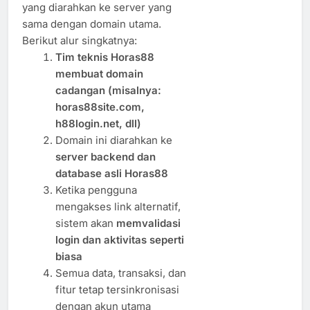
yang diarahkan ke server yang
sama dengan domain utama.
Berikut alur singkatnya:
Tim teknis Horas88
membuat domain
cadangan (misalnya:
horas88site.com,
h88login.net, dll)
Domain ini diarahkan ke
server backend dan
database asli Horas88
Ketika pengguna
mengakses link alternatif,
sistem akan
memvalidasi
login dan aktivitas seperti
biasa
Semua data, transaksi, dan
fitur tetap tersinkronisasi
dengan akun utama