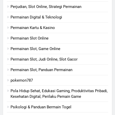
Perjudian, Slot Online, Strategi Permainan
Permainan Digital & Teknologi
Permainan Kartu & Kasino
Permainan Slot Online
Permainan Slot, Game Online
Permainan Slot, Judi Online, Slot Gacor
Permainan Slot, Panduan Permainan
pokemon787
Pola Hidup Sehat, Edukasi Gaming, Produktivitas Pribadi,
Kesehatan Digital, Perilaku Pemain Game
Psikologi & Panduan Bermain Togel